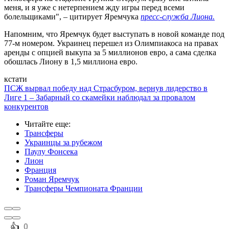
меня, и я уже с нетерпением жду игры перед всеми
болельщиками", – цитирует Яремчука
пресс-служба Лиона.
Напомним, что Яремчук будет выступать в новой команде под
77-м номером. Украинец перешел из Олимпиакоса на правах
аренды с опцией выкупа за 5 миллионов евро, а сама сделка
обошлась Лиону в 1,5 миллиона евро.
кстати
ПСЖ вырвал победу над Страсбуром, вернув лидерство в
Лиге 1 – Забарный со скамейки наблюдал за провалом
конкурентов
Читайте еще
:
Трансферы
Украинцы за рубежом
Паулу Фонсека
Лион
Франция
Роман Яремчук
Трансферы Чемпионата Франции
️👍
0