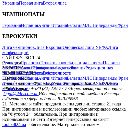
Украина
Первая лига
Вторая лига
ЧЕМПИОНАТЫ
Германия
Испания
Англия
Италия
Бельгия
МЛС
Нидерланды
Фран
ЕВРОКУБКИ
Лига чемпионов
Лига Европы
Юношеская лига УЕФА
Лига
конференций
САЙТ ФУТБОЛ 24
Редакция
Соц. сети
Прогнозы
Политика конфиденциальности
Правила
сайту
facebook
УКРАИНА
Контакты
x
youtube
Правила комментирования
instagram
telegram
viber
Редакционная
политика
Украина
ЧЕМПИОНАТЫ
Первая лига
Структура собственности
Вторая лига
Германия
ЕВРОКУБКИ
Испания
Англия
Италия
Бельгия
МЛС
Нидерланды
Фран
Лига чемпионов
Онлайн-медиа «Футбол 24»
Лига Европы
пл. Галицкая, дом. 15, м. Львов,
Юношеская лига УЕФА
Лига
конференций
79008
Телефон +380 (32) 229-77-77
Адрес электронной почты
legal@24tv.com.ua
Идентификатор онлайн-медиа в Реестре
субъектов в сфере медиа — R40-06058
21+
Материалы сайта предназначены для лиц старше 21 года
При цитировании и использовании любых материалов ссылка
на "Футбол 24" обязательна. При цитировании и
использовании в сети Интернет гиперссылка на сайтт
football24.ua
обязательное. Материалы со знаком