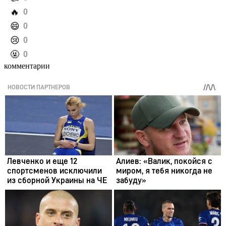
️🔥
0
️😄
0
️😢
0
️🤬
0
комментарии