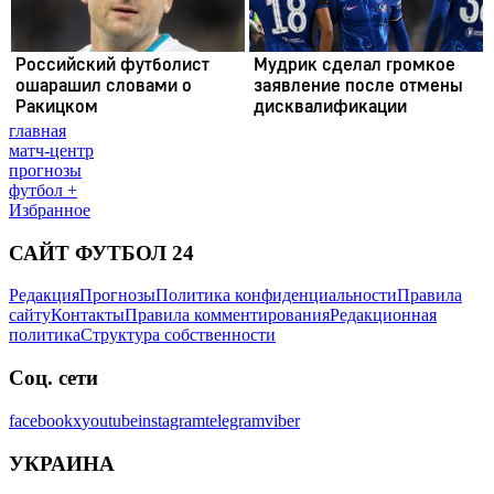
главная
матч-центр
прогнозы
футбол +
Избранное
САЙТ ФУТБОЛ 24
Редакция
Прогнозы
Политика конфиденциальности
Правила
сайту
Контакты
Правила комментирования
Редакционная
политика
Структура собственности
Соц. сети
facebook
x
youtube
instagram
telegram
viber
УКРАИНА