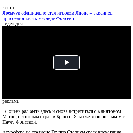
кстати
Яремчук официально стал игроком Лиона – украинец
присоединился к команде Фонсеки
видео дня
Play
Video
реклама
"Я очень рад быть здесь и снова встретиться с Клинтоном
Матой, с которым играл в Брюгге. Я также хорошо знаком с
Паулу Фонсекой.
Атмосфера на стадионе Группа Стедиум сразу впечатлила