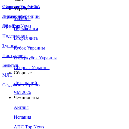
Сборная Украины
Италия
Суперкубок УЕФА
Украина
Германия
Лига конференций
Украина
Франция
ЛЧ - Top News
Первая лига
Нидерланды
Вторая лига
Турция
Кубок Украины
Португалия
Суперкубок Украины
Бельгия
Сборная Украины
Сборные
МЛС
Лига наций
Саудовская Аравия
ЧМ 2026
Чемпионаты
Англия
Испания
АПЛ Top News