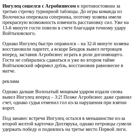
Ингулец сошелся с Агробизнесом
в противостоянии за
третью строчку турнирной таблицы. До игры команда из
Волочиска опережала соперника, поэтому хозяева имели
прекрасную возможность изменить расстановку сил. Уже на
13-й минуте гости повели в счете благодаря точному удару
Войтыховского.
Однако Ингулец быстро оправился – на 32-й минуте хозяева
восстановили паритет, а вскоре Бендюк вывел петровцев
вперед, заставив Агробизнес играть в роли догоняющего.
Гости не собирались сдаваться и уже во втором тайме
Войтыховский оформил дубль, восстановив равновесие в
матче.
реклама
Однако дальше Волохатый мощным ударом издали снова
вывел Ингулец вперед – 3:2! Позже Агробизнес даже сравнял
счет, однако судья отменил гол из-за нарушения при взятии
ворот.
Под занавес встречи Ингулец остался в меньшинстве из-за
второй желтой карточки Дихтярука, однако петровцы сумели
удержать победу и поднялись на третье место Первой лиги.