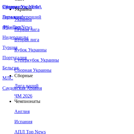
Сборная Украины
Италия
Суперкубок УЕФА
Украина
Германия
Лига конференций
Украина
Франция
ЛЧ - Top News
Первая лига
Нидерланды
Вторая лига
Турция
Кубок Украины
Португалия
Суперкубок Украины
Бельгия
Сборная Украины
Сборные
МЛС
Лига наций
Саудовская Аравия
ЧМ 2026
Чемпионаты
Англия
Испания
АПЛ Top News