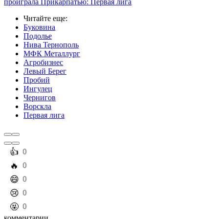
проиграла Прикарпатью: Первая лига
Читайте еще
:
Буковина
Подолье
Нива Тернополь
МФК Металлург
Агробизнес
Левый Берег
Пробий
Ингулец
Чернигов
Ворскла
Первая лига
️👍
0
️🔥
0
️😄
0
️😢
0
️🤬
0
комментарии