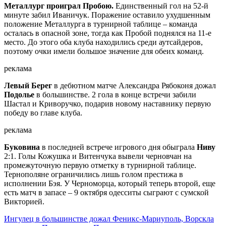
Металлург проиграл Пробою.
Единственный гол на 52-й
минуте забил Иваничук. Поражение оставило ухудшенным
положение Металлурга в турнирной таблице – команда
осталась в опасной зоне, тогда как Пробой поднялся на 11-е
место. До этого оба клуба находились среди аутсайдеров,
поэтому очки имели большое значение для обеих команд.
реклама
Левый Берег
в дебютном матче Александра Рябоконя дожал
Подолье
в большинстве. 2 гола в конце встречи забили
Шастал и Криворучко, подарив новому наставнику первую
победу во главе клуба.
реклама
Буковина
в последней встрече игрового дня обыграла
Ниву
2:1. Голы Кожушка и Витенчука вывели черновчан на
промежуточную первую отметку в турнирной таблице.
Тернополяне ограничились лишь голом престижа в
исполнении Бэя. У Черноморца, который теперь второй, еще
есть матч в запасе – 9 октября одесситы сыграют с сумской
Викторией.
Ингулец в большинстве дожал Феникс-Мариуполь, Ворскла