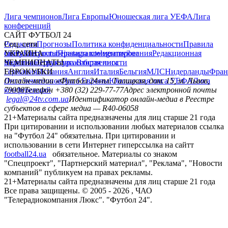
Лига чемпионов
Лига Европы
Юношеская лига УЕФА
Лига
конференций
САЙТ ФУТБОЛ 24
Редакция
Соц. сети
Прогнозы
Политика конфиденциальности
Правила
сайту
facebook
УКРАИНА
Контакты
x
youtube
Правила комментирования
instagram
telegram
viber
Редакционная
политика
Украина
ЧЕМПИОНАТЫ
Первая лига
Структура собственности
Вторая лига
Германия
ЕВРОКУБКИ
Испания
Англия
Италия
Бельгия
МЛС
Нидерланды
Фран
Лига чемпионов
Онлайн-медиа «Футбол 24»
Лига Европы
пл. Галицкая, дом. 15, м. Львов,
Юношеская лига УЕФА
Лига
конференций
79008
Телефон +380 (32) 229-77-77
Адрес электронной почты
legal@24tv.com.ua
Идентификатор онлайн-медиа в Реестре
субъектов в сфере медиа — R40-06058
21+
Материалы сайта предназначены для лиц старше 21 года
При цитировании и использовании любых материалов ссылка
на "Футбол 24" обязательна. При цитировании и
использовании в сети Интернет гиперссылка на сайтт
football24.ua
обязательное. Материалы со знаком
"Спецпроект", "Партнерский материал", "Реклама", "Новости
компаний" публикуем на правах рекламы.
21+
Материалы сайта предназначены для лиц старше 21 года
Все права защищены. © 2005 -
2026
, ЧАО
"Телерадиокомпания Люкс". "Футбол 24".