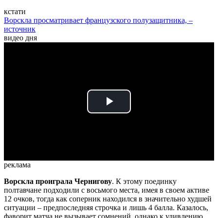
кстати
Ворскла просматривает французского полузащитника, –
источник
видео дня
Play
Video
реклама
Ворскла проиграла Чернигову
. К этому поединку
полтавчане подходили с восьмого места, имея в своем активе
12 очков, тогда как соперник находился в значительно худшей
ситуации – предпоследняя строчка и лишь 4 балла. Казалось,
фаворит матча не вызывает сомнений, однако к удивлению