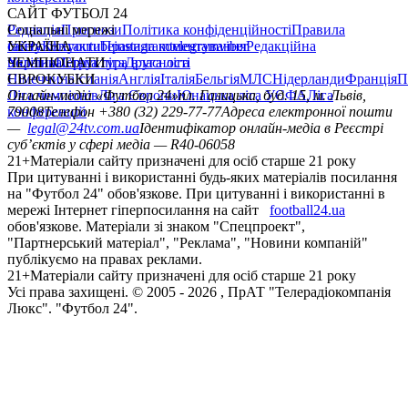
САЙТ ФУТБОЛ 24
Редакція
Соціальні мережі
Прогнози
Політика конфіденційності
Правила
сайту
facebook
УКРАЇНА
Контакти
x
youtube
Правила коментування
instagram
telegram
viber
Редакційна
політика
Україна
ЧЕМПІОНАТИ
Перша ліга
Структура власності
Друга ліга
Німеччина
ЄВРОКУБКИ
Іспанія
Англія
Італія
Бельгія
МЛС
Нідерланди
Франція
П
Ліга чемпіонів
Онлайн-медіа «Футбол 24»
Ліга Європи
Юнацька ліга УЄФА
пл. Галицька, буд. 15, м. Львів,
Ліга
конференцій
79008
Телефон +380 (32) 229-77-77
Адреса електронної пошти
—
legal@24tv.com.ua
Ідентифікатор онлайн-медіа в Реєстрі
суб’єктів у сфері медіа — R40-06058
21+
Матеріали сайту призначені для осіб старше 21 року
При цитуванні і використанні будь-яких матеріалів посилання
на "Футбол 24" обов'язкове. При цитуванні і використанні в
мережі Інтернет гіперпосилання на сайт
football24.ua
обов'язкове. Матеріали зі знаком "Спецпроект",
"Партнерський матеріал", "Реклама", "Новини компаній"
публікуємо на правах реклами.
21+
Матеріали сайту призначені для осіб старше 21 року
Усi права захищенi. © 2005 -
2026
, ПрАТ "Телерадіокомпанія
Люкс". "Футбол 24".