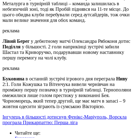
Металурга в турнірній таблиці – команда залишилась в
небезпечній зоні, тоді як Пробій піднявся на 11-те місце. До
цього обидва клуби перебували серед аутсайдерів, тож очки
мали велике значення для обох команд.
реклама
Лівий Берег
у дебютному матчі Олександра Рябоконя дотис
Поділля
у більшості. 2 голи наприкінці зустрічі забили
Шастал та Криворучко, подарувавши новому наставнику
першу перемогу на чолі клубу.
реклама
Буковина
в останній зустрічі ігрового дня переграла
Ниву
2:1. Голи Кожушка та Вітенчука вивели чернівчан на
проміжну першу позначку в турнірній таблиці. Тернополяни
омежилися лише голом престижу у виконанні Бея.
Чорноморець, який тепер другий, ще має матч в запасі – 9
жовтня одесити зіграють із сумською Вікторією.
Інгулець в більшості дотиснув Фенікс-Маріуполь, Ворскла
програла Прикарпаттю: Перша ліга
Читайте ще
: