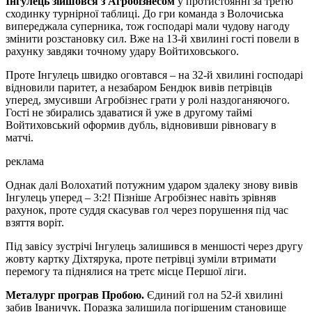
Інгулець зійшовся з Агробізнесом
у протистоянні за третю
сходинку турнірної таблиці. До гри команда з Волочиська
випереджала суперника, тож господарі мали чудову нагоду
змінити розстановку сил. Вже на 13-й хвилині гості повели в
рахунку завдяки точному удару Войтиховського.
Проте Інгулець швидко оговтався – на 32-й хвилині господарі
відновили паритет, а незабаром Бендюк вивів петрівців
уперед, змусивши Агробізнес грати у ролі наздоганяючого.
Гості не збирались здаватися й уже в другому таймі
Войтиховський оформив дубль, відновивши рівновагу в
матчі.
реклама
Однак далі Волохатий потужним ударом здалеку знову вивів
Інгулець уперед – 3:2! Пізніше Агробізнес навіть зрівняв
рахунок, проте суддя скасував гол через порушення під час
взяття воріт.
Під завісу зустрічі Інгулець залишився в меншості через другу
жовту картку Діхтярука, проте петрівці зуміли втримати
перемогу та піднялися на третє місце Першої ліги.
Металург
програв
Пробою.
Єдиний гол на 52-й хвилині
забив Іваничук. Поразка залишила погіршеним становище