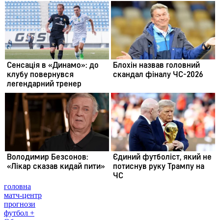
головна
матч-центр
прогнози
футбол +