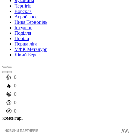
Буковина
Чернігів
Ворскла
Агробізнес
Нива Тернопіль
Інгулець
Поділля
Пробій
Перша ліга
МФК Металург
Лівий Берег
️👍
0
️🔥
0
️😄
0
️😢
0
️🤬
0
коментарі