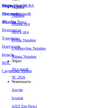
Збірна України
Італія
Суперкубок УЄФА
Україна
Німеччина
Ліга конференцій
Україна
Франція
ЛЧ - Top News
Перша ліга
Нідерланди
Друга ліга
Туреччина
Кубок України
Португалія
Суперкубок України
Бельгія
Збірна України
Збірні
МЛС
Ліга націй
Саудівська Аравія
ЧС 2026
Чемпіонати
Англія
Іспанія
АПЛ Top News