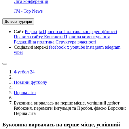
Ліга конференцій
ЛЧ - Top News
До всіх турнірів
Сайт
Редакція
Прогнози
Політика конфіденційності
Правила сайту
Контакти
Правила коментування
Редакційна політика
Структура власності
Соціальні мережі
facebook
x
youtube
instagram
telegram
viber
Футбол 24
Новини футболу
Перша ліга
Буковина вирвалась на перше місце, успішний дебют
Рябоконя, перемоги Інгульця та Пробоя, фіаско Ворскли:
Перша ліга
Буковина вирвалась на перше місце, успішний