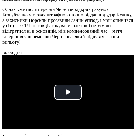
Однак уже після перерви Чернігів відкрив рахунок –
Безгубченко у межах штрафного точно віддав під удар Кулику,
а захисники Ворскли проґавили даний епізод, і м’яч опинився
у сітці – 0:1! Полтавці атакували, але так і не зуміли
відігратися ні в основний, ні в компенсований час – матч
завершився перемогою Чернігова, який піднявся із зони
вильоту!
відео дня
Play
Video