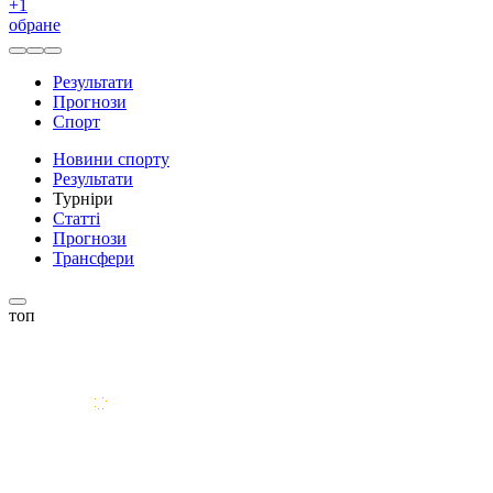
+
1
обране
Результати
Прогнози
Спорт
Новини спорту
Результати
Турніри
Статті
Прогнози
Трансфери
топ