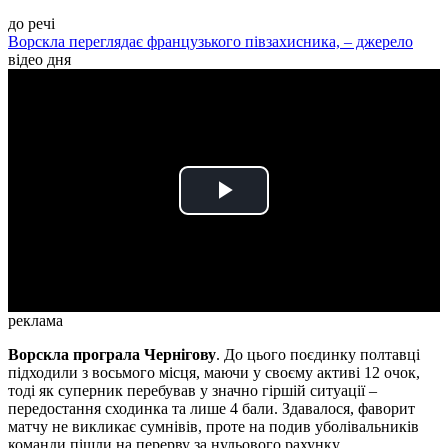
до речі
Ворскла переглядає французького півзахисника, – джерело
відео дня
Play
Video
реклама
Ворскла програла Чернігову
. До цього поєдинку полтавці
підходили з восьмого місця, маючи у своєму активі 12 очок,
тоді як суперник перебував у значно гіршій ситуації –
передостання сходинка та лише 4 бали. Здавалося, фаворит
матчу не викликає сумнівів, проте на подив уболівальників
команди пішли на перерву за нульового рахунку.