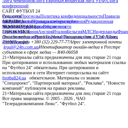
Лига чемпионов
Лига Европы
Юношеская лига УЕФА
Лига
конференций
САЙТ ФУТБОЛ 24
Редакция
Соц. сети
Прогнозы
Политика конфиденциальности
Правила
сайту
facebook
УКРАИНА
Контакты
x
youtube
Правила комментирования
instagram
telegram
viber
Редакционная
политика
Украина
ЧЕМПИОНАТЫ
Первая лига
Структура собственности
Вторая лига
Германия
ЕВРОКУБКИ
Испания
Англия
Италия
Бельгия
МЛС
Нидерланды
Фран
Лига чемпионов
Онлайн-медиа «Футбол 24»
Лига Европы
пл. Галицкая, дом. 15, м. Львов,
Юношеская лига УЕФА
Лига
конференций
79008
Телефон +380 (32) 229-77-77
Адрес электронной почты
legal@24tv.com.ua
Идентификатор онлайн-медиа в Реестре
субъектов в сфере медиа — R40-06058
21+
Материалы сайта предназначены для лиц старше 21 года
При цитировании и использовании любых материалов ссылка
на "Футбол 24" обязательна. При цитировании и
использовании в сети Интернет гиперссылка на сайтт
football24.ua
обязательное. Материалы со знаком
"Спецпроект", "Партнерский материал", "Реклама", "Новости
компаний" публикуем на правах рекламы.
21+
Материалы сайта предназначены для лиц старше 21 года
Все права защищены. © 2005 -
2026
, ЧАО
"Телерадиокомпания Люкс". "Футбол 24".