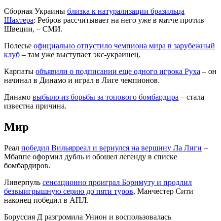
Сборная Украины
близка к натурализации бразильца
Шахтера
: Ребров рассчитывает на него уже в матче против
Швеции, – СМИ.
Полесье
официально отпустило чемпиона мира в зарубежный
клуб
– там уже выступает экс-украинец.
Карпаты
объявили о подписании еще одного игрока Руха
– он
начинал в Динамо и играл в Лиге чемпионов.
Динамо
выбыло из борьбы за топового бомбардира
– стала
известна причина.
Мир
Реал
победил Вильярреал и вернулся на вершину Ла Лиги
–
Мбаппе оформил дубль и обошел легенду в списке
бомбардиров.
Ливерпуль
сенсационно проиграл Борнмуту и продлил
безвыигрышную серию до пяти туров
, Манчестер Сити
наконец победил в АПЛ.
Боруссия Д разгромила Унион и воспользовалась