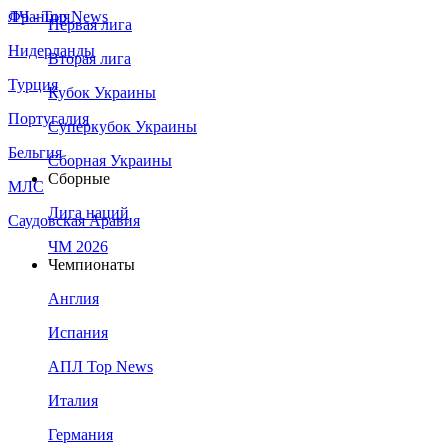
Франция
ЛЧ - Top News
Первая лига
Нидерланды
Вторая лига
Турция
Кубок Украины
Португалия
Суперкубок Украины
Бельгия
Сборная Украины
Сборные
МЛС
Лига наций
Саудовская Аравия
ЧМ 2026
Чемпионаты
Англия
Испания
АПЛ Top News
Италия
Германия