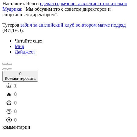
Наставник Челси
сделал серьезное заявление относительно
Мудрика
: "Мы обсудим это с советом директоров и
спортивным директором".
Тутеров
забил за английский клуб во втором матче подряд
(ВИДЕО).
Читайте еще
:
Мир
Дайджест
0
Комментировать
️👍
1
️🔥
0
️😄
0
️😢
0
️🤬
0
комментарии