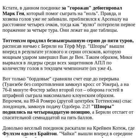
Кстати, в данном поединке
за "горожан" дебютировал
Марк Геи
, который помог сыграть на "ноль". Правда, и
хозяева голов уже не забивали. приблизился к Арсеналу на
расстояние четырех очков, тогда как "вулвз" потерпели первое
поражение за четыре тура. Они лежат на дне таблицы.
Тоттенхэм продлил безвыигрышную серию до пяти туров,
расписав ничью с Бернли на Тёрф Мур. "Шпоры" вышли
вперед в результате углового и серии отскоков, которую
мощным ударом завершил Ван де Вен. Таким образом, Мики
вырвался в лидеры среди всех защитников АПЛ по
количеству голов в текущем чемпионате (их уже 4).
Вот только "бордовые" сравняли счет еще до перерыва
(Туанзебе без сопротивления замкнул кросс от Уокера), а на
76-й минуте Фостер забил второй гол – оборона гостей в
штрафной сыграла максимально клоунским образом.
Впрочем, на 89-й Ромеро (другой центрбек Тоттенхэма) спас
лондонцев, замкнув подачу Одобера. 2:2!
"Шпоры"
поднялись на четырнадцатую позицию
, а Бернли отстает от
спасительной семнадцатой на пять баллов.
Довольно веселый поединок раскатали на Крейвен Котеж, где
Фулхэм одолел Брайтон
. "Чайки" вышли вперед в середине