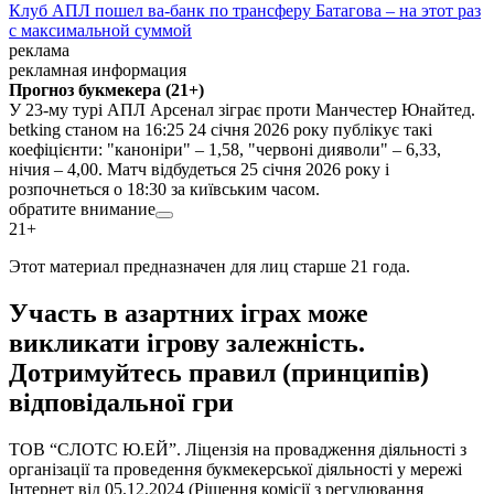
Клуб АПЛ пошел ва-банк по трансферу Батагова – на этот раз
с максимальной суммой
реклама
рекламная информация
Прогноз букмекера (21+)
У 23-му турі АПЛ Арсенал зіграє проти Манчестер Юнайтед.
betking станом на 16:25 24 січня 2026 року публікує такі
коефіцієнти: "каноніри" – 1,58, "червоні дияволи" – 6,33,
нічия – 4,00. Матч відбудеться 25 січня 2026 року і
розпочнеться о 18:30 за київським часом.
обратите внимание
21+
Этот материал предназначен для лиц старше 21 года.
Участь в азартних іграх може
викликати ігрову залежність.
Дотримуйтесь правил (принципів)
відповідальної гри
ТОВ “СЛОТС Ю.ЕЙ”. Ліцензія на провадження діяльності з
організації та проведення букмекерської діяльності у мережі
Інтернет від 05.12.2024 (Рішення комісії з регулювання