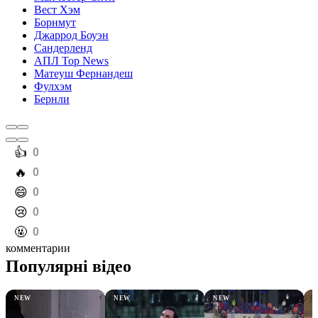
Вест Хэм
Борнмут
Джаррод Боуэн
Сандерленд
АПЛ Top News
Матеуш Фернандеш
Фулхэм
Бернли
️👍
0
️🔥
0
️😄
0
️😢
0
️🤬
0
комментарии