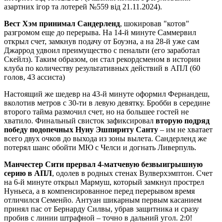
азартних ігор та лотерей №559 від 21.11.2024).
Вест Хэм принимал Сандерленд
, шокировав "котов"
разгромом еще до перерыва. На 14-й минуте Саммервил
открыл счет, замкнув подачу от Боуэна, а на 28-й уже сам
Джаррод удвоил преимущество с пенальти (его заработал
Скейлз). Таким образом, он стал рекордсменом в истории
клуба по количеству результативных действий в АПЛ (60
голов, 43 ассиста)
Настоящий же шедевр на 43-й минуте оформил Фернандеш,
вколотив метров с 30-ти в левую девятку. Бробби в середине
второго тайма размочил счет, но на большее гостей не
хватило. Финальный свисток зафиксировал
вторую подряд
победу подопечных Нуну Эшпириту Санту
– им не хватает
всего двух очков до выхода из зоны вылета. Сандерленд же
потерял шанс обойти МЮ с Челси и догнать Ливерпуль.
Манчестер Сити прервал 4-матчевую безвыигрышную
серию в АПЛ
, одолев в родных стенах Вулверхэмптон. Счет
на 6-й минуте открыл Мармуш, который замкнул прострел
Нуньеса, а в компенсированное перед перерывом время
отличился Семенйо. Антуан шикарным первым касанием
принял пас от Бернарду Силвы, убрав защитника и сразу
пробив с линии штрафной – точно в дальний угол. 2:0!