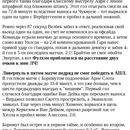
первого тайма благодаря классному выстрелу Аяри с линии
штрафной под ближнюю штангу. Этот гол отыграть смогли аж
на 72-й минуте вследствие выноса на Чуквуезе – тот вырвался
один на один с Вербруггеном и пробил в дальний нижний.
Ровно через 87 секунд Велбек забил в ответ, реализовав свой
выход один на один, но счет не изменился из-за офсайда.
Команды играли вничью до конца основного времени, а затем
слово взял Уилсон – на 2-й компенсированной Гари нанес
прямой удар со стандарта, попав в дальнюю девятку и забив 4-
й гол в 5-ти последних матчах. 2:1! Брайтон не смог обойти
Эвертон, а вот
Фулхэм приблизился на расстояние двух
очков к зоне ЛЧ!
Ливерпуль в пятом матче подряд не смог победить в АПЛ.
В гостевом матче с Борнмутом подопечные Арне Слота
пропустили дважды до 33-й минут, а это уже больше, чем в
шести предыдущих выездах к "вишням". Первый гол
случился благодаря ошибке Ван Дейка при перехвате выноса
– Вирджил позволил Скотту прострелить, а Эванилсон
замкнул. Еще через семь минут Хименес ворвался в щель
между Керкезом и Ван Дейком, принял разрезной пас от
Хилла и пробил мимо Алиссона. 2:0.
Борнмут был острее и в первом тайме, и особенно во втором,
где у Ливерпуля долгое время было всего 0,2 xG. Впрочем,