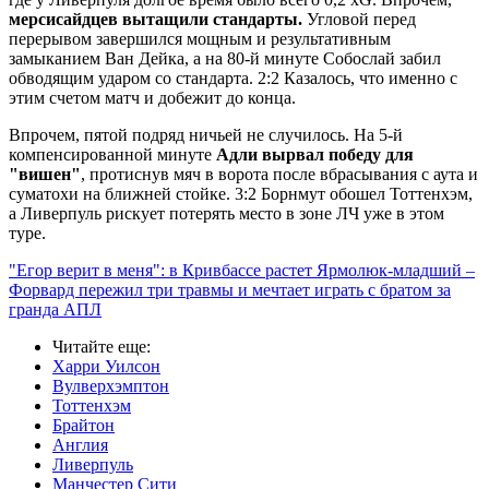
мерсисайдцев вытащили стандарты.
Угловой перед
перерывом завершился мощным и результативным
замыканием Ван Дейка, а на 80-й минуте Собослай забил
обводящим ударом со стандарта. 2:2 Казалось, что именно с
этим счетом матч и добежит до конца.
Впрочем, пятой подряд ничьей не случилось. На 5-й
компенсированной минуте
Адли вырвал победу для
"вишен"
, протиснув мяч в ворота после вбрасывания с аута и
суматохи на ближней стойке. 3:2 Борнмут обошел Тоттенхэм,
а Ливерпуль рискует потерять место в зоне ЛЧ уже в этом
туре.
"Егор верит в меня": в Кривбассе растет Ярмолюк-младший –
Форвард пережил три травмы и мечтает играть с братом за
гранда АПЛ
Читайте еще
:
Харри Уилсон
Вулверхэмптон
Тоттенхэм
Брайтон
Англия
Ливерпуль
Манчестер Сити