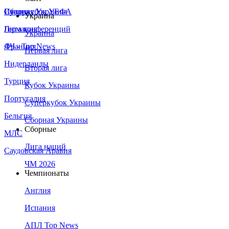
Сборная Украины
Италия
Суперкубок УЕФА
Украина
Германия
Лига конференций
Украина
Франция
ЛЧ - Top News
Первая лига
Нидерланды
Вторая лига
Турция
Кубок Украины
Португалия
Суперкубок Украины
Бельгия
Сборная Украины
Сборные
МЛС
Лига наций
Саудовская Аравия
ЧМ 2026
Чемпионаты
Англия
Испания
АПЛ Top News