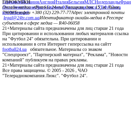
Германия
ЕВРОКУБКИ
Испания
Англия
Италия
Бельгия
МЛС
Нидерланды
Фран
Лига чемпионов
Онлайн-медиа «Футбол 24»
Лига Европы
пл. Галицкая, дом. 15, м. Львов,
Юношеская лига УЕФА
Лига
конференций
79008
Телефон +380 (32) 229-77-77
Адрес электронной почты
legal@24tv.com.ua
Идентификатор онлайн-медиа в Реестре
субъектов в сфере медиа — R40-06058
21+
Материалы сайта предназначены для лиц старше 21 года
При цитировании и использовании любых материалов ссылка
на "Футбол 24" обязательна. При цитировании и
использовании в сети Интернет гиперссылка на сайтт
football24.ua
обязательное. Материалы со знаком
"Спецпроект", "Партнерский материал", "Реклама", "Новости
компаний" публикуем на правах рекламы.
21+
Материалы сайта предназначены для лиц старше 21 года
Все права защищены. © 2005 -
2026
, ЧАО
"Телерадиокомпания Люкс". "Футбол 24".