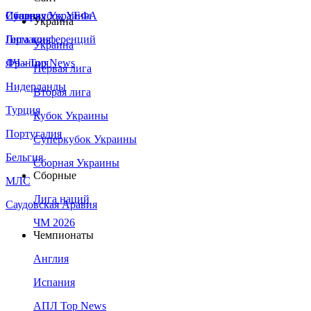
Сборная Украины
Италия
Суперкубок УЕФА
Украина
Германия
Лига конференций
Украина
Франция
ЛЧ - Top News
Первая лига
Нидерланды
Вторая лига
Турция
Кубок Украины
Португалия
Суперкубок Украины
Бельгия
Сборная Украины
Сборные
МЛС
Лига наций
Саудовская Аравия
ЧМ 2026
Чемпионаты
Англия
Испания
АПЛ Top News