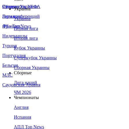
Сборная Украины
Италия
Суперкубок УЕФА
Украина
Германия
Лига конференций
Украина
Франция
ЛЧ - Top News
Первая лига
Нидерланды
Вторая лига
Турция
Кубок Украины
Португалия
Суперкубок Украины
Бельгия
Сборная Украины
Сборные
МЛС
Лига наций
Саудовская Аравия
ЧМ 2026
Чемпионаты
Англия
Испания
АПЛ Top News