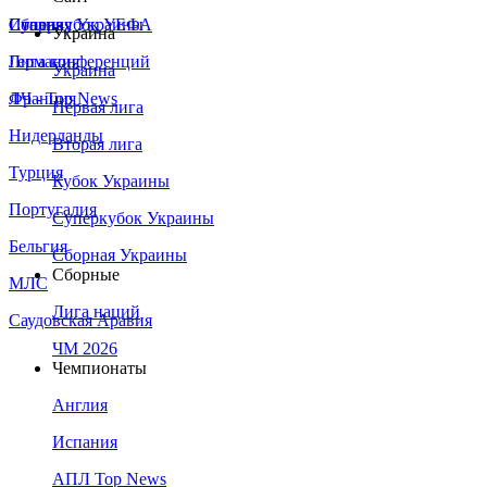
Сборная Украины
Италия
Суперкубок УЕФА
Украина
Германия
Лига конференций
Украина
Франция
ЛЧ - Top News
Первая лига
Нидерланды
Вторая лига
Турция
Кубок Украины
Португалия
Суперкубок Украины
Бельгия
Сборная Украины
Сборные
МЛС
Лига наций
Саудовская Аравия
ЧМ 2026
Чемпионаты
Англия
Испания
АПЛ Top News