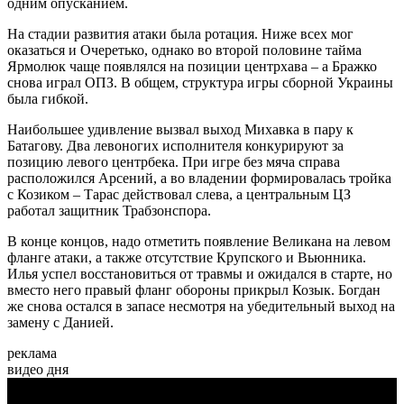
одним опусканием.
На стадии развития атаки была ротация. Ниже всех мог
оказаться и Очеретько, однако во второй половине тайма
Ярмолюк чаще появлялся на позиции центрхава – а Бражко
снова играл ОПЗ. В общем, структура игры сборной Украины
была гибкой.
Наибольшее удивление вызвал выход Михавка в пару к
Батагову. Два левоногих исполнителя конкурируют за
позицию левого центрбека. При игре без мяча справа
расположился Арсений, а во владении формировалась тройка
с Козиком – Тарас действовал слева, а центральным ЦЗ
работал защитник Трабзонспора.
В конце концов, надо отметить появление Великана на левом
фланге атаки, а также отсутствие Крупского и Вьюнника.
Илья успел восстановиться от травмы и ожидался в старте, но
вместо него правый фланг обороны прикрыл Козык. Богдан
же снова остался в запасе несмотря на убедительный выход на
замену с Данией.
реклама
видео дня