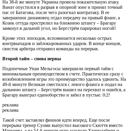
На 38-й же минуте Украина провела показательную атаку.
Ванат опустился в разрыв в опорной зоне и принял точный
пас от Батагова, после чего разогнал контратаку. В ее
завершении динамовец отдал передачу на правый фланг, а
Козик оттуда прострелил на ближнюю штангу – Брагару
замкнул в дальний угол, но Бергстрём парировал ногой!
Кроме этих эпизодов, вспоминается несколько острых
контрвыпадов и заблокированных ударов. В конце концов,
свисток арбитра отправил команды на перерыв.
Второй тайм – снова нервы
Подопечные Унаи Мельгосы завершили первый тайм с
минимальным преимуществом в счете. Практически сразу с
возобновлением игры это преимущество удалось удвоить. На
49-й минуте Великан сместился с левого фланга и подал на
дальнюю штангу – Бергстрём вышел на перехват и ошибся, а
Брагару выиграл единоборство и забил в пустые. 0:2!
реклама
реклама
Такой счет заставлял финнов идти вперед. Еще после
перерыва тренер Суоми выпустил высокого Скюття вместо
Мархиева, а на 54-й минуте игру усилили Хюрюлайнен и