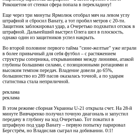
Рикошетом от стенки сфера попала в перекладину!
Еще через три минуты Ярмолюк отобрал мяч на левом углу
штрафной и сбросил Ванату, а тот пробил метров с 20-ти.
Защитник заблокировал удар, а Очеретько подхватил отскок в
штрафной. Дальнейший выстрел Олега шел в плоскость,
однако один из защитников успел накрыть.
Во второй половине первого тайма "сине-желтые" уже играли
в более привычный для себя футбол – с растяжением
структуры соперника, открываниями между линиями, атакой
глубины большими силами, с позиционными ротациями и
высоким темпом передач. Владение довели до 65%,
большинство из 289 пасов оказалась точной, а по ударам
статистика стала неприличной.
реклама
реклама
В этом режиме сборная Украины U-21 открыла счет. На 28-й
минуте Вивчаренко получил точную диагональ и запустил
передачу в глубину на ход Очеретько. Тот покатил в
штрафную под удар Ванату – первую попытку парировал
Бергстрём, но Владислав сыграл на добивании. 0:1!