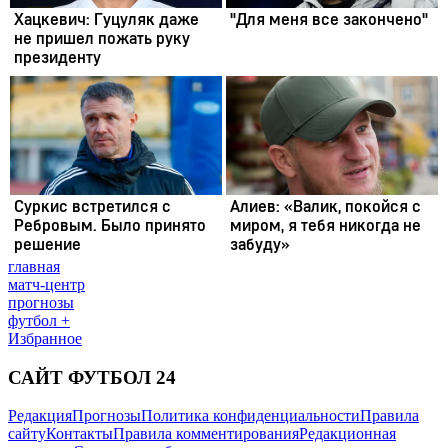
главная
матч-центр
прогнозы
футбол +
Избранное
САЙТ ФУТБОЛ 24
Редакция
Прогнозы
Политика конфиденциальности
Правила
сайту
Контакты
Правила комментирования
Редакционная