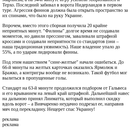
Терхо. Последний забивал в ворота Нидерландов в первом
туре. Агрессия финнов должна была открыть пространство за
их спинами, что было на руку Украине.
Впрочем, вместо этого сборная получила 20 крайне
неприятных минут. "Филины" долгое время не создавали
моментов, но давили прессингом, заваливали штрафной
кроссами и создавали неприятности со стандартов (они –
наша традиционная уязвимость). Наше владение упало до
55%, а по ударам лидировали финны.
Под этим нашествием "сине-желтые" начали ошибаться. До
66-й минуты на желтых карточках оказались Ярмолюк и
Бражко, а контригры вообще не возникало. Такой футбол мог
вылиться в пропущенные голы.
Стандарт на 63-й минуте продолжился подбором от Гальвеса
и его врыванием на левый край штрафной. Дальнейший навес
на дальнюю принял Лииматта, который выполнил скидку
вдоль ворот – а Вивчаренко неудачно подрезал ее, направив
мяч под перекладину. Нещерет спас Украину!
реклама
реклама