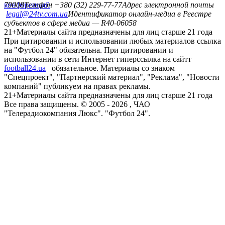
конференций
79008
Телефон +380 (32) 229-77-77
Адрес электронной почты
legal@24tv.com.ua
Идентификатор онлайн-медиа в Реестре
субъектов в сфере медиа — R40-06058
21+
Материалы сайта предназначены для лиц старше 21 года
При цитировании и использовании любых материалов ссылка
на "Футбол 24" обязательна. При цитировании и
использовании в сети Интернет гиперссылка на сайтт
football24.ua
обязательное. Материалы со знаком
"Спецпроект", "Партнерский материал", "Реклама", "Новости
компаний" публикуем на правах рекламы.
21+
Материалы сайта предназначены для лиц старше 21 года
Все права защищены. © 2005 -
2026
, ЧАО
"Телерадиокомпания Люкс". "Футбол 24".