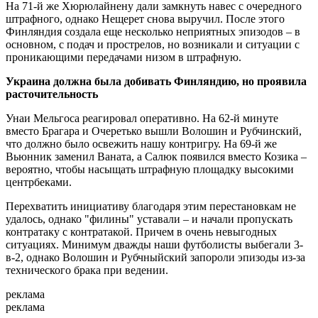
На 71-й же Хюрюлайнену дали замкнуть навес с очередного
штрафного, однако Нещерет снова выручил. После этого
Финляндия создала еще несколько неприятных эпизодов – в
основном, с подач и прострелов, но возникали и ситуации с
проникающими передачами низом в штрафную.
Украина должна была добивать Финляндию, но проявила
расточительность
Унаи Мельгоса реагировал оперативно. На 62-й минуте
вместо Брагара и Очеретько вышли Волошин и Рубчинский,
что должно было освежить нашу контригру. На 69-й же
Вьюнник заменил Ваната, а Салюк появился вместо Козика –
вероятно, чтобы насыщать штрафную площадку высокими
центрбеками.
Перехватить инициативу благодаря этим перестановкам не
удалось, однако "филины" уставали – и начали пропускать
контратаку с контратакой. Причем в очень невыгодных
ситуациях. Минимум дважды наши футболисты выбегали 3-
в-2, однако Волошин и Рубчныйский запороли эпизоды из-за
технического брака при ведении.
реклама
реклама