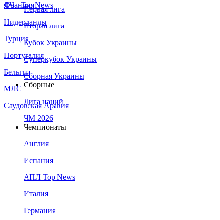
Франция
ЛЧ - Top News
Первая лига
Нидерланды
Вторая лига
Турция
Кубок Украины
Португалия
Суперкубок Украины
Бельгия
Сборная Украины
Сборные
МЛС
Лига наций
Саудовская Аравия
ЧМ 2026
Чемпионаты
Англия
Испания
АПЛ Top News
Италия
Германия