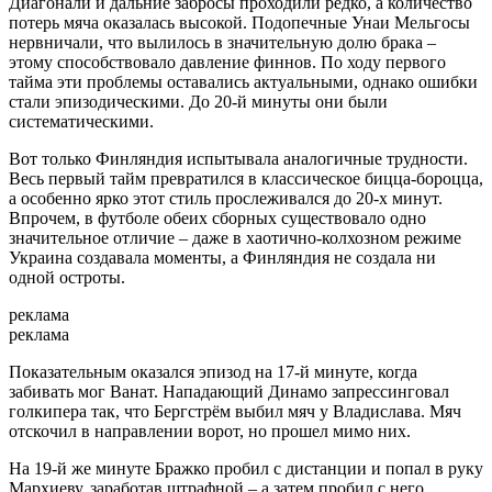
Диагонали и дальние забросы проходили редко, а количество
потерь мяча оказалась высокой. Подопечные Унаи Мельгосы
нервничали, что вылилось в значительную долю брака –
этому способствовало давление финнов. По ходу первого
тайма эти проблемы оставались актуальными, однако ошибки
стали эпизодическими. До 20-й минуты они были
систематическими.
Вот только Финляндия испытывала аналогичные трудности.
Весь первый тайм превратился в классическое бицца-бороцца,
а особенно ярко этот стиль прослеживался до 20-х минут.
Впрочем, в футболе обеих сборных существовало одно
значительное отличие – даже в хаотично-колхозном режиме
Украина создавала моменты, а Финляндия не создала ни
одной остроты.
реклама
реклама
Показательным оказался эпизод на 17-й минуте, когда
забивать мог Ванат. Нападающий Динамо запрессинговал
голкипера так, что Бергстрём выбил мяч у Владислава. Мяч
отскочил в направлении ворот, но прошел мимо них.
На 19-й же минуте Бражко пробил с дистанции и попал в руку
Мархиеву, заработав штрафной – а затем пробил с него.