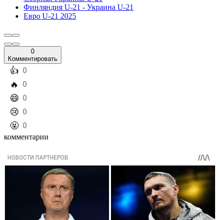
Финляндия U-21 - Украина U-21
Евро U-21 2025
0
Комментировать
️👍
0
️🔥
0
️😄
0
️😢
0
️🤬
0
комментарии