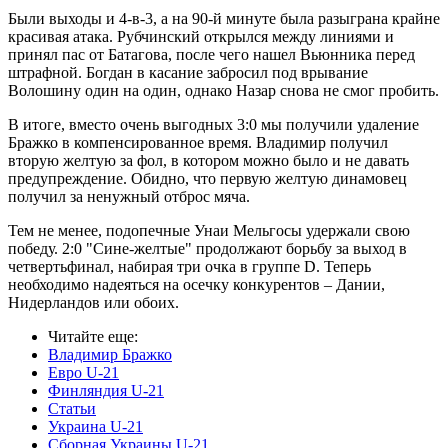
Были выходы и 4-в-3, а на 90-й минуте была разыграна крайне
красивая атака. Рубчинский открылся между линиями и
принял пас от Батагова, после чего нашел Вьюнника перед
штрафной. Богдан в касание забросил под врывание
Волошину один на один, однако Назар снова не смог пробить.
В итоге, вместо очень выгодных 3:0 мы получили удаление
Бражко в компенсированное время. Владимир получил
вторую желтую за фол, в котором можно было и не давать
предупреждение. Обидно, что первую желтую динамовец
получил за ненужный отброс мяча.
Тем не менее, подопечные Унаи Мельгосы удержали свою
победу. 2:0 "Сине-желтые" продолжают борьбу за выход в
четвертьфинал, набирая три очка в группе D. Теперь
необходимо надеяться на осечку конкурентов – Дании,
Нидерландов или обоих.
Читайте еще
:
Владимир Бражко
Евро U-21
Финляндия U-21
Статьи
Украина U-21
Сборная Украины U-21