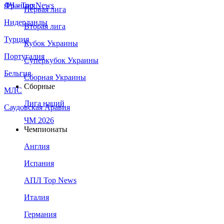
Франция
ЛЧ - Top News
Первая лига
Нидерланды
Вторая лига
Турция
Кубок Украины
Португалия
Суперкубок Украины
Бельгия
Сборная Украины
Сборные
МЛС
Лига наций
Саудовская Аравия
ЧМ 2026
Чемпионаты
Англия
Испания
АПЛ Top News
Италия
Германия