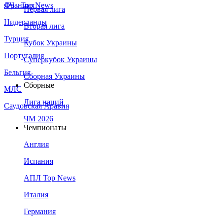
Франция
ЛЧ - Top News
Первая лига
Нидерланды
Вторая лига
Турция
Кубок Украины
Португалия
Суперкубок Украины
Бельгия
Сборная Украины
Сборные
МЛС
Лига наций
Саудовская Аравия
ЧМ 2026
Чемпионаты
Англия
Испания
АПЛ Top News
Италия
Германия