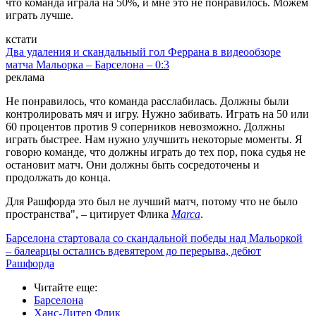
что команда играла на 50%, и мне это не понравилось. Можем
играть лучше.
кстати
Два удаления и скандальный гол Феррана в видеообзоре
матча Мальорка – Барселона – 0:3
реклама
Не понравилось, что команда расслабилась. Должны были
контролировать мяч и игру. Нужно забивать. Играть на 50 или
60 процентов против 9 соперников невозможно. Должны
играть быстрее. Нам нужно улучшить некоторые моменты. Я
говорю команде, что должны играть до тех пор, пока судья не
остановит матч. Они должны быть сосредоточены и
продолжать до конца.
Для Рашфорда это был не лучший матч, потому что не было
пространства", – цитирует Флика
Marca
.
Барселона стартовала со скандальной победы над Мальоркой
– балеарцы остались вдевятером до перерыва, дебют
Рашфорда
Читайте еще
:
Барселона
Ханс-Дитер Флик