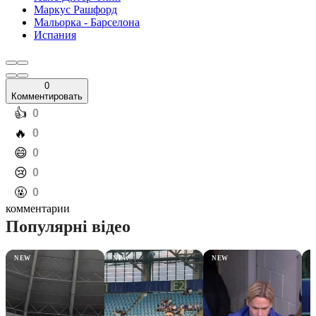
Маркус Рашфорд
Мальорка - Барселона
Испания
0
Комментировать
️👍
0
️🔥
0
️😄
0
️😢
0
️🤬
0
комментарии