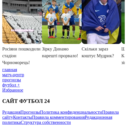
главная
матч-центр
прогнозы
футбол +
Избранное
САЙТ ФУТБОЛ 24
Редакция
Прогнозы
Политика конфиденциальности
Правила
сайту
Контакты
Правила комментирования
Редакционная
политика
Структура собственности