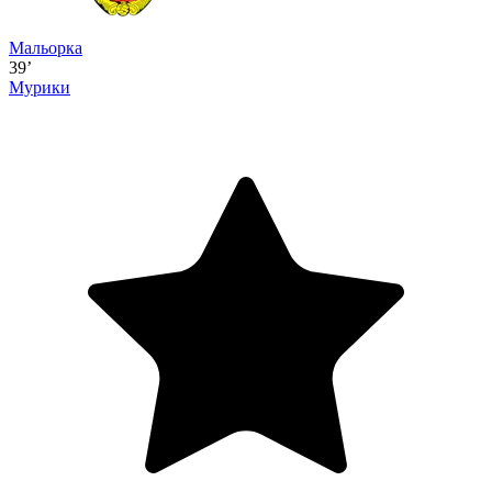
Мальорка
39’
Мурики