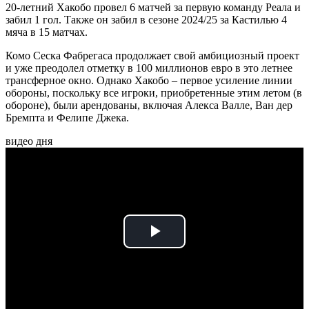
20-летний Хакобо провел 6 матчей за первую команду Реала и
забил 1 гол. Также он забил в сезоне 2024/25 за Кастилью 4
мяча в 15 матчах.
Комо Сеска Фабрегаса продолжает свой амбициозный проект
и уже преодолел отметку в 100 миллионов евро в это летнее
трансферное окно. Однако Хакобо – первое усиление линии
обороны, поскольку все игроки, приобретенные этим летом (в
обороне), были арендованы, включая Алекса Валле, Ван дер
Бремпта и Фелипе Джека.
видео дня
Play
Video