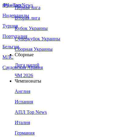
Франция
ЛЧ - Top News
Первая лига
Нидерланды
Вторая лига
Турция
Кубок Украины
Португалия
Суперкубок Украины
Бельгия
Сборная Украины
Сборные
МЛС
Лига наций
Саудовская Аравия
ЧМ 2026
Чемпионаты
Англия
Испания
АПЛ Top News
Италия
Германия