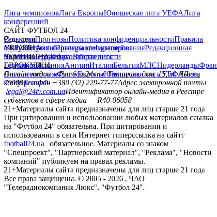
Лига чемпионов
Лига Европы
Юношеская лига УЕФА
Лига
конференций
САЙТ ФУТБОЛ 24
Редакция
Соц. сети
Прогнозы
Политика конфиденциальности
Правила
сайту
facebook
УКРАИНА
Контакты
x
youtube
Правила комментирования
instagram
telegram
viber
Редакционная
политика
Украина
ЧЕМПИОНАТЫ
Первая лига
Структура собственности
Вторая лига
Германия
ЕВРОКУБКИ
Испания
Англия
Италия
Бельгия
МЛС
Нидерланды
Фран
Лига чемпионов
Онлайн-медиа «Футбол 24»
Лига Европы
пл. Галицкая, дом. 15, м. Львов,
Юношеская лига УЕФА
Лига
конференций
79008
Телефон +380 (32) 229-77-77
Адрес электронной почты
legal@24tv.com.ua
Идентификатор онлайн-медиа в Реестре
субъектов в сфере медиа — R40-06058
21+
Материалы сайта предназначены для лиц старше 21 года
При цитировании и использовании любых материалов ссылка
на "Футбол 24" обязательна. При цитировании и
использовании в сети Интернет гиперссылка на сайтт
football24.ua
обязательное. Материалы со знаком
"Спецпроект", "Партнерский материал", "Реклама", "Новости
компаний" публикуем на правах рекламы.
21+
Материалы сайта предназначены для лиц старше 21 года
Все права защищены. © 2005 -
2026
, ЧАО
"Телерадиокомпания Люкс". "Футбол 24".