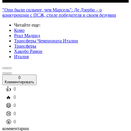
"Они были сильнее, чем Марсель": Де Дзерби – о
конкуренции с ПСЖ, стиле победителя и своем безумии
Читайте еще
:
Комо
Реал Мадрид
Трансферы Чемпионата Италии
Трансферы
Хакобо Рамон
Италия
0
Комментировать
️👍
0
️🔥
0
️😄
0
️😢
0
️🤬
0
комментарии