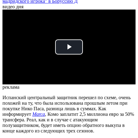
мадридского игрока" в Боруссию Д
видео дня
Play
Video
реклама
Испанский центральный защитник перешел по схеме, очень
похожей на ту, что была использована прошлым летом при
покупке Нико Паса, разница лишь в суммах. Как
информирует
Marca
, Комо заплатит 2,5 миллиона евро за 50%
трансфера. Реал, как и в случае с атакующим
полузащитником, будет иметь опцию обратного выкупа в
конце каждого из следующих трех сезонов.