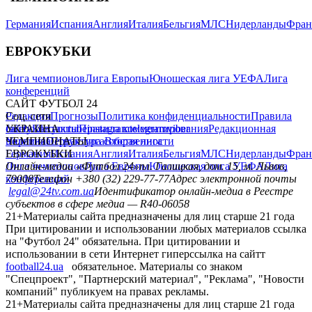
Германия
Испания
Англия
Италия
Бельгия
МЛС
Нидерланды
Фран
ЕВРОКУБКИ
Лига чемпионов
Лига Европы
Юношеская лига УЕФА
Лига
конференций
САЙТ ФУТБОЛ 24
Редакция
Соц. сети
Прогнозы
Политика конфиденциальности
Правила
сайту
facebook
УКРАИНА
Контакты
x
youtube
Правила комментирования
instagram
telegram
viber
Редакционная
политика
Украина
ЧЕМПИОНАТЫ
Первая лига
Структура собственности
Вторая лига
Германия
ЕВРОКУБКИ
Испания
Англия
Италия
Бельгия
МЛС
Нидерланды
Фран
Лига чемпионов
Онлайн-медиа «Футбол 24»
Лига Европы
пл. Галицкая, дом. 15, м. Львов,
Юношеская лига УЕФА
Лига
конференций
79008
Телефон +380 (32) 229-77-77
Адрес электронной почты
legal@24tv.com.ua
Идентификатор онлайн-медиа в Реестре
субъектов в сфере медиа — R40-06058
21+
Материалы сайта предназначены для лиц старше 21 года
При цитировании и использовании любых материалов ссылка
на "Футбол 24" обязательна. При цитировании и
использовании в сети Интернет гиперссылка на сайтт
football24.ua
обязательное. Материалы со знаком
"Спецпроект", "Партнерский материал", "Реклама", "Новости
компаний" публикуем на правах рекламы.
21+
Материалы сайта предназначены для лиц старше 21 года