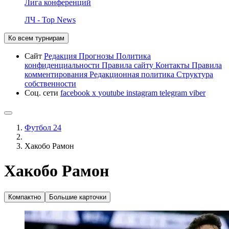
Лига конференций
ЛЧ - Top News
Ко всем турнирам
Сайт
Редакция
Прогнозы
Политика
конфиденциальности
Правила сайту
Контакты
Правила
комментирования
Редакционная политика
Структура
собственности
Соц. сети
facebook
x
youtube
instagram
telegram
viber
Футбол 24
Хакобо Рамон
Хакобо Рамон
Компактно
Большие карточки