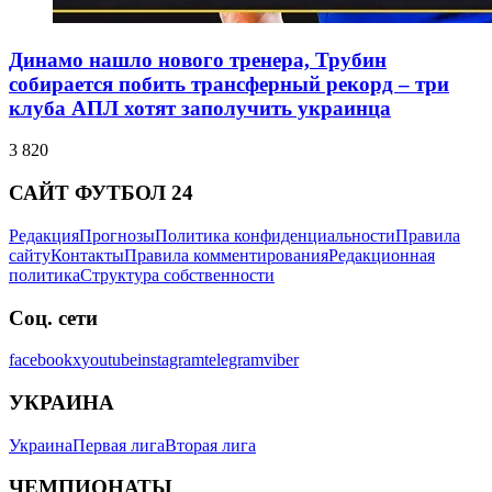
Динамо нашло нового тренера, Трубин
собирается побить трансферный рекорд – три
клуба АПЛ хотят заполучить украинца
3 820
САЙТ ФУТБОЛ 24
Редакция
Прогнозы
Политика конфиденциальности
Правила
сайту
Контакты
Правила комментирования
Редакционная
политика
Структура собственности
Соц. сети
facebook
x
youtube
instagram
telegram
viber
УКРАИНА
Украина
Первая лига
Вторая лига
ЧЕМПИОНАТЫ