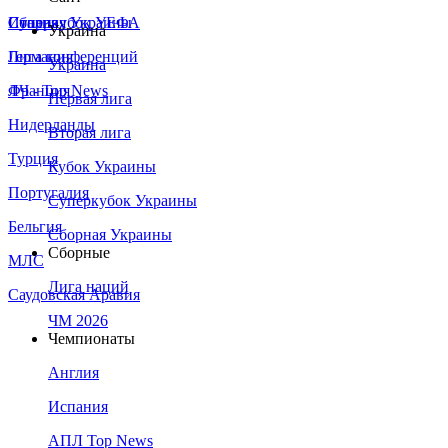
Сборная Украины
Италия
Суперкубок УЕФА
Украина
Германия
Лига конференций
Украина
Франция
ЛЧ - Top News
Первая лига
Нидерланды
Вторая лига
Турция
Кубок Украины
Португалия
Суперкубок Украины
Бельгия
Сборная Украины
Сборные
МЛС
Лига наций
Саудовская Аравия
ЧМ 2026
Чемпионаты
Англия
Испания
АПЛ Top News