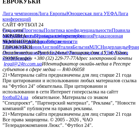
ЕВРОКУБКИ
Лига чемпионов
Лига Европы
Юношеская лига УЕФА
Лига
конференций
САЙТ ФУТБОЛ 24
Редакция
Соц. сети
Прогнозы
Политика конфиденциальности
Правила
сайту
facebook
УКРАИНА
Контакты
x
youtube
Правила комментирования
instagram
telegram
viber
Редакционная
политика
Украина
ЧЕМПИОНАТЫ
Первая лига
Структура собственности
Вторая лига
Германия
ЕВРОКУБКИ
Испания
Англия
Италия
Бельгия
МЛС
Нидерланды
Фран
Лига чемпионов
Онлайн-медиа «Футбол 24»
Лига Европы
пл. Галицкая, дом. 15, м. Львов,
Юношеская лига УЕФА
Лига
конференций
79008
Телефон +380 (32) 229-77-77
Адрес электронной почты
legal@24tv.com.ua
Идентификатор онлайн-медиа в Реестре
субъектов в сфере медиа — R40-06058
21+
Материалы сайта предназначены для лиц старше 21 года
При цитировании и использовании любых материалов ссылка
на "Футбол 24" обязательна. При цитировании и
использовании в сети Интернет гиперссылка на сайтт
football24.ua
обязательное. Материалы со знаком
"Спецпроект", "Партнерский материал", "Реклама", "Новости
компаний" публикуем на правах рекламы.
21+
Материалы сайта предназначены для лиц старше 21 года
Все права защищены. © 2005 -
2026
, ЧАО
"Телерадиокомпания Люкс". "Футбол 24".