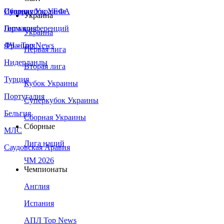
Сборная Украины
Италия
Суперкубок УЕФА
Украина
Германия
Лига конференций
Украина
Франция
ЛЧ - Top News
Первая лига
Нидерланды
Вторая лига
Турция
Кубок Украины
Португалия
Суперкубок Украины
Бельгия
Сборная Украины
Сборные
МЛС
Лига наций
Саудовская Аравия
ЧМ 2026
Чемпионаты
Англия
Испания
АПЛ Top News