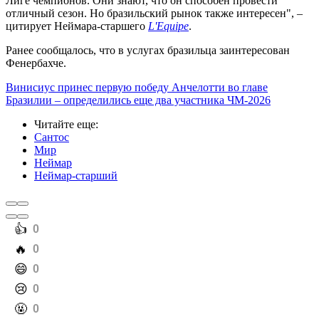
Лиге чемпионов. Они знают, что он способен провести
отличный сезон. Но бразильский рынок также интересен", –
цитирует Неймара-старшего
L'Equipe
.
Ранее сообщалось, что в услугах бразильца заинтересован
Фенербахче.
Винисиус принес первую победу Анчелотти во главе
Бразилии – определились еще два участника ЧМ-2026
Читайте еще
:
Сантос
Мир
Неймар
Неймар-старший
️👍
0
️🔥
0
️😄
0
️😢
0
️🤬
0