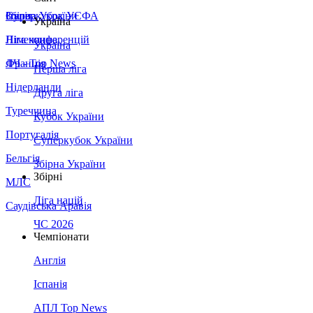
Збірна України
Італія
Суперкубок УЄФА
Україна
Німеччина
Ліга конференцій
Україна
Франція
ЛЧ - Top News
Перша ліга
Нідерланди
Друга ліга
Туреччина
Кубок України
Португалія
Суперкубок України
Бельгія
Збірна України
Збірні
МЛС
Ліга націй
Саудівська Аравія
ЧС 2026
Чемпіонати
Англія
Іспанія
АПЛ Top News