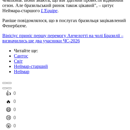
чемпіонів. Вони знають, що він здатний провести відмінний
сезон. Але бразильський ринок також цікавий", – цитує
Неймара-старшого
L'Equipe
.
Раніше повідомлялося, що в послугах бразильця зацікавлений
Фенербахче.
Вінісіус приніс першу перемогу Анчелотті на чолі Бразилії –
визначились ще два учасники ЧС-2026
Читайте ще
:
Сантос
Світ
Неймар-старший
Неймар
️👍
0
️🔥
0
️😄
0
️😢
0
️🤬
0