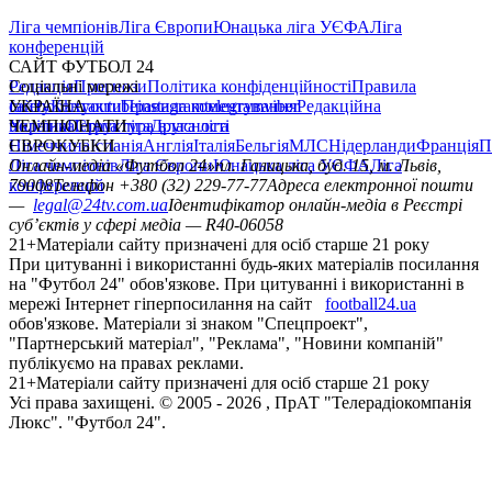
Ліга чемпіонів
Ліга Європи
Юнацька ліга УЄФА
Ліга
конференцій
САЙТ ФУТБОЛ 24
Редакція
Соціальні мережі
Прогнози
Політика конфіденційності
Правила
сайту
facebook
УКРАЇНА
Контакти
x
youtube
Правила коментування
instagram
telegram
viber
Редакційна
політика
Україна
ЧЕМПІОНАТИ
Перша ліга
Структура власності
Друга ліга
Німеччина
ЄВРОКУБКИ
Іспанія
Англія
Італія
Бельгія
МЛС
Нідерланди
Франція
П
Ліга чемпіонів
Онлайн-медіа «Футбол 24»
Ліга Європи
Юнацька ліга УЄФА
пл. Галицька, буд. 15, м. Львів,
Ліга
конференцій
79008
Телефон +380 (32) 229-77-77
Адреса електронної пошти
—
legal@24tv.com.ua
Ідентифікатор онлайн-медіа в Реєстрі
суб’єктів у сфері медіа — R40-06058
21+
Матеріали сайту призначені для осіб старше 21 року
При цитуванні і використанні будь-яких матеріалів посилання
на "Футбол 24" обов'язкове. При цитуванні і використанні в
мережі Інтернет гіперпосилання на сайт
football24.ua
обов'язкове. Матеріали зі знаком "Спецпроект",
"Партнерський матеріал", "Реклама", "Новини компаній"
публікуємо на правах реклами.
21+
Матеріали сайту призначені для осіб старше 21 року
Усi права захищенi. © 2005 -
2026
, ПрАТ "Телерадіокомпанія
Люкс". "Футбол 24".