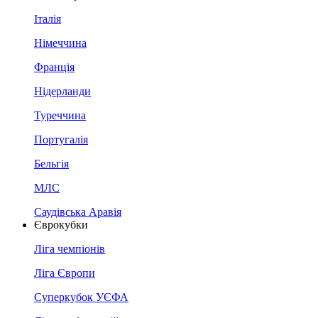
Італія
Німеччина
Франція
Нідерланди
Туреччина
Португалія
Бельгія
МЛС
Саудівська Аравія
Єврокубки
Ліга чемпіонів
Ліга Європи
Суперкубок УЄФА