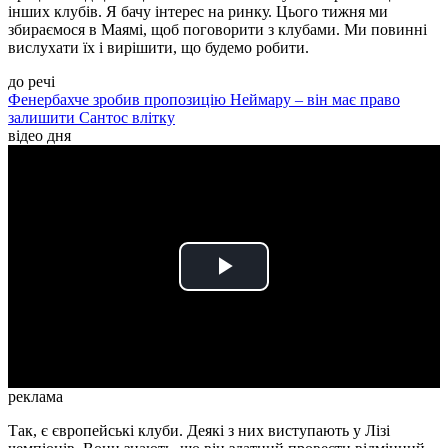
інших клубів. Я бачу інтерес на ринку. Цього тижня ми
збираємося в Маямі, щоб поговорити з клубами. Ми повинні
вислухати їх і вирішити, що будемо робити.
до речі
Фенербахче зробив пропозицію Неймару – він має право
залишити Сантос влітку
відео дня
Play
Video
реклама
Так, є європейські клуби. Деякі з них виступають у Лізі