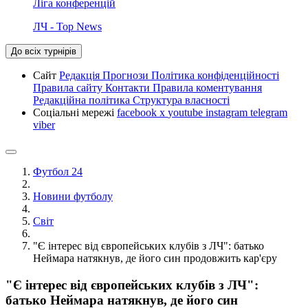
Ліга конференцій
ЛЧ - Top News
До всіх турнірів
Сайт
Редакція
Прогнози
Політика конфіденційності
Правила сайту
Контакти
Правила коментування
Редакційна політика
Структура власності
Соціальні мережі
facebook
x
youtube
instagram
telegram
viber
Футбол 24
Новини футболу
Світ
"Є інтерес від європейських клубів з ЛЧ": батько
Неймара натякнув, де його син продовжить кар'єру
"Є інтерес від європейських клубів з ЛЧ":
батько Неймара натякнув, де його син