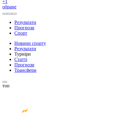
+
1
обране
Результати
Прогнози
Спорт
Новини спорту
Результати
Турніри
Статті
Прогнози
Трансфери
топ