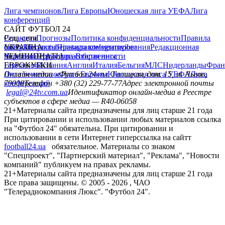
Лига чемпионов
Лига Европы
Юношеская лига УЕФА
Лига
конференций
САЙТ ФУТБОЛ 24
Редакция
Соц. сети
Прогнозы
Политика конфиденциальности
Правила
сайту
facebook
УКРАИНА
Контакты
x
youtube
Правила комментирования
instagram
telegram
viber
Редакционная
политика
Украина
ЧЕМПИОНАТЫ
Первая лига
Структура собственности
Вторая лига
Германия
ЕВРОКУБКИ
Испания
Англия
Италия
Бельгия
МЛС
Нидерланды
Фран
Лига чемпионов
Онлайн-медиа «Футбол 24»
Лига Европы
пл. Галицкая, дом. 15, м. Львов,
Юношеская лига УЕФА
Лига
конференций
79008
Телефон +380 (32) 229-77-77
Адрес электронной почты
legal@24tv.com.ua
Идентификатор онлайн-медиа в Реестре
субъектов в сфере медиа — R40-06058
21+
Материалы сайта предназначены для лиц старше 21 года
При цитировании и использовании любых материалов ссылка
на "Футбол 24" обязательна. При цитировании и
использовании в сети Интернет гиперссылка на сайтт
football24.ua
обязательное. Материалы со знаком
"Спецпроект", "Партнерский материал", "Реклама", "Новости
компаний" публикуем на правах рекламы.
21+
Материалы сайта предназначены для лиц старше 21 года
Все права защищены. © 2005 -
2026
, ЧАО
"Телерадиокомпания Люкс". "Футбол 24".