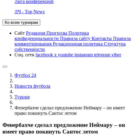
Лига конференций
ЛЧ - Top News
Ко всем турнирам
Сайт
Редакция
Прогнозы
Политика
конфиденциальности
Правила сайту
Контакты
Правила
комментирования
Редакционная политика
Структура
собственности
Соц. сети
facebook
x
youtube
instagram
telegram
viber
Футбол 24
Новости футбола
Турция
Фенербахче сделал предложение Неймару – он имеет
право покинуть Сантос летом
Фенербахче сделал предложение Неймару – он
имеет право покинуть Сантос летом