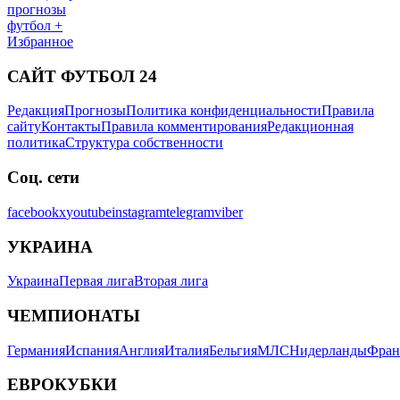
прогнозы
футбол +
Избранное
САЙТ ФУТБОЛ 24
Редакция
Прогнозы
Политика конфиденциальности
Правила
сайту
Контакты
Правила комментирования
Редакционная
политика
Структура собственности
Соц. сети
facebook
x
youtube
instagram
telegram
viber
УКРАИНА
Украина
Первая лига
Вторая лига
ЧЕМПИОНАТЫ
Германия
Испания
Англия
Италия
Бельгия
МЛС
Нидерланды
Фран
ЕВРОКУБКИ