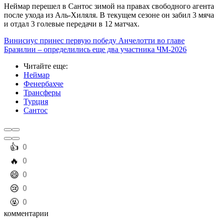
Неймар перешел в Сантос зимой на правах свободного агента
после ухода из Аль-Хиляля. В текущем сезоне он забил 3 мяча
и отдал 3 голевые передачи в 12 матчах.
Винисиус принес первую победу Анчелотти во главе
Бразилии – определились еще два участника ЧМ-2026
Читайте еще
:
Неймар
Фенербахче
Трансферы
Турция
Сантос
️👍
0
️🔥
0
️😄
0
️😢
0
️🤬
0
комментарии