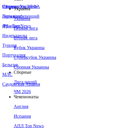
Сборная Украины
Италия
Суперкубок УЕФА
Украина
Германия
Лига конференций
Украина
Франция
ЛЧ - Top News
Первая лига
Нидерланды
Вторая лига
Турция
Кубок Украины
Португалия
Суперкубок Украины
Бельгия
Сборная Украины
Сборные
МЛС
Лига наций
Саудовская Аравия
ЧМ 2026
Чемпионаты
Англия
Испания
АПЛ Top News