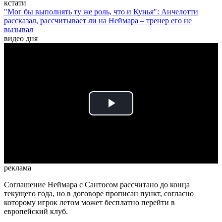
кстати
"Мог бы выполнять ту же роль, что и Кунья": Анчелотти
рассказал, рассчитывает ли на Неймара – тренер его не
вызывал
видео дня
Play
Video
реклама
Соглашение Неймара с Сантосом рассчитано до конца
текущего года, но в договоре прописан пункт, согласно
которому игрок летом может бесплатно перейти в
европейский клуб.