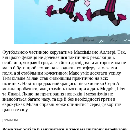
Футбольною частиною керуватиме Массімілано Аллегрі. Так,
від цього фахівця не дочекаєшся тактичних революцій і,
особливо, яскравої гри, але з його досвідом та авторитетом не
мало б бути проблемою налагодити атмосферу за межами
поля, а зі стабільним колективом Макс уміє досягати успіху.
Тим більше Мілан став сильнішим практично на всіх
позиціях. Навіть продаж найкращого півзахисника Серії А
можна пробачити, якщо замість нього приходять Модріч, Річчі
та Яшарі. Якщо на притирання новачків і механізмів не
знадобиться багато часу, та ще й без необхідності грати в
єврокубках Мілан справді може опинитися серед фаворитів
цього сезону.
реклама
Рома теж хотіла б зануритися в таку масштабну перебудову