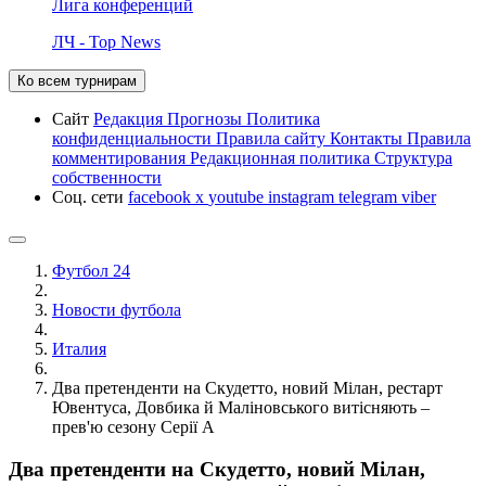
Лига конференций
ЛЧ - Top News
Ко всем турнирам
Сайт
Редакция
Прогнозы
Политика
конфиденциальности
Правила сайту
Контакты
Правила
комментирования
Редакционная политика
Структура
собственности
Соц. сети
facebook
x
youtube
instagram
telegram
viber
Футбол 24
Новости футбола
Италия
Два претенденти на Скудетто, новий Мілан, рестарт
Ювентуса, Довбика й Маліновського витісняють –
прев'ю сезону Серії А
Два претенденти на Скудетто, новий Мілан,