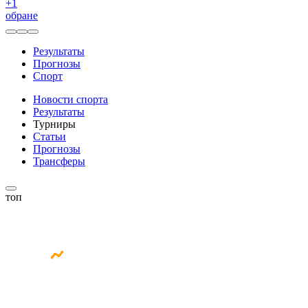
+
1
обране
Результаты
Прогнозы
Спорт
Новости спорта
Результаты
Турниры
Статьи
Прогнозы
Трансферы
топ