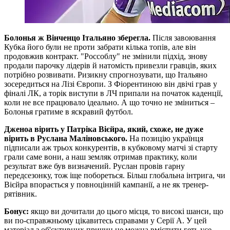
Болонья ж Вінченцо Італьяно зберегла.
Після завоювання
Кубка його були не проти забрати кілька топів, але він
продовжив контракт. "Россоблу" не змінили підхід, знову
продали парочку лідерів й натомість привезли гравців, яких
потрібно розвивати. Ризикну спрогнозувати, що Італьяно
зосередиться на Лізі Європи. З Фіорентиною він двічі грав у
фіналі ЛК, а торік виступи в ЛЧ припали на початок каденції,
коли не все працювало ідеально. А що точно не зміниться –
Болонья гратиме в яскравий футбол.
Дженоа вірить у Патріка Вієйра, який, схоже, не дуже
вірить в Руслана Маліновського.
На позицію українця
підписали аж трьох конкурентів, в кубковому матчі зі старту
грали саме вони, а наш земляк отримав практику, коли
результат вже був визначений. Руслан провів гарну
передсезонку, тож іще побореться. Більш глобальна інтрига, чи
Вієйра впорається у повноцінній кампанії, а не як тренер-
рятівник.
Бонус:
якщо ви дочитали до цього місця, то високі шанси, що
ви по-справжньому цікавитесь справами у Серії А. У цей
матеріал з об'єктивних причин не можна вмістити геть усе,