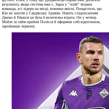
результату, якщо система вже є. Зараз у "лілій" зіграна
команда, усі лідери на місці, новачки якісні. Пощастило, що
Кін не захотів у Саудівську Аравію. Навіть з підписанням
Джеко й Пікколі це була б величезна втрата. Он у четвер
Мойзе за тайм прибив Полісся й оформив собі відпочинок,
заробивши червону.