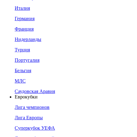
Италия
Германия
Франция
Нидерланды
Турция
Португалия
Бельгия
МЛС
Саудовская Аравия
Еврокубки
Лига чемпионов
Лига Европы
Суперкубок УЕФА