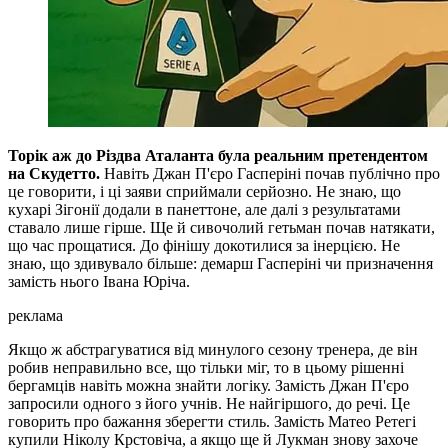
Торік аж до Різдва Аталанта була реальним претендентом
на Скудетто.
Навіть Джан П'єро Гасперіні почав публічно про
це говорити, і ці заяви сприймали серйозно. Не знаю, що
кухарі Зігонії додали в панеттоне, але далі з результатами
ставало лише гірше. Ще й сивочолий гетьман почав натякати,
що час прощатися. До фінішу докотилися за інерцією. Не
знаю, що здивувало більше: демарш Гасперіні чи призначення
замість нього Івана Юріча.
реклама
Якщо ж абстрагуватися від минулого сезону тренера, де він
робив неправильно все, що тільки міг, то в цьому рішенні
бергамців навіть можна знайти логіку. Замість Джан П'єро
запросили одного з його учнів. Не найгіршого, до речі. Це
говорить про бажання зберегти стиль. Замість Матео Ретегі
купили Ніколу Крстовіча, а якщо ще й Лукман знову захоче