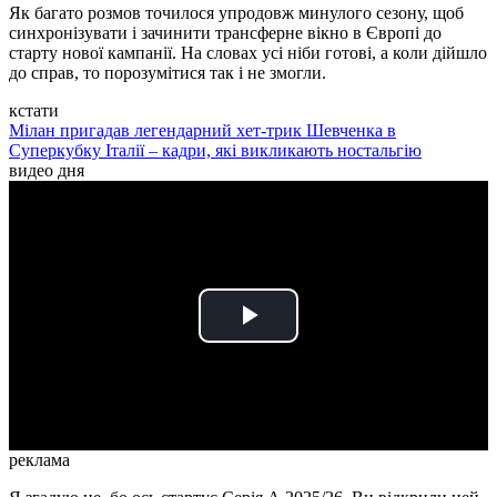
Як багато розмов точилося упродовж минулого сезону, щоб
синхронізувати і зачинити трансферне вікно в Європі до
старту нової кампанії. На словах усі ніби готові, а коли дійшло
до справ, то порозумітися так і не змогли.
кстати
Мілан пригадав легендарний хет-трик Шевченка в
Суперкубку Італії – кадри, які викликають ностальгію
видео дня
Play
Video
реклама