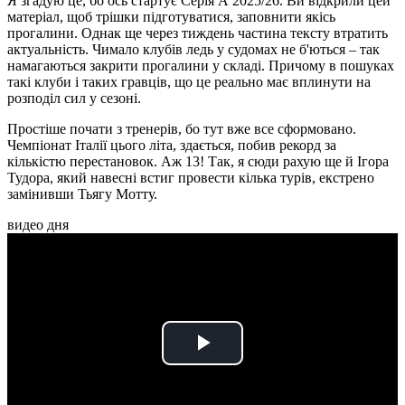
Я згадую це, бо ось стартує Серія А 2025/26. Ви відкрили цей
матеріал, щоб трішки підготуватися, заповнити якісь
прогалини. Однак ще через тиждень частина тексту втратить
актуальність. Чимало клубів ледь у судомах не б'ються – так
намагаються закрити прогалини у складі. Причому в пошуках
такі клуби і таких гравців, що це реально має вплинути на
розподіл сил у сезоні.
Простіше почати з тренерів, бо тут вже все сформовано.
Чемпіонат Італії цього літа, здається, побив рекорд за
кількістю перестановок. Аж 13! Так, я сюди рахую ще й Ігора
Тудора, який навесні встиг провести кілька турів, екстрено
замінивши Тьягу Мотту.
видео дня
Play
Video