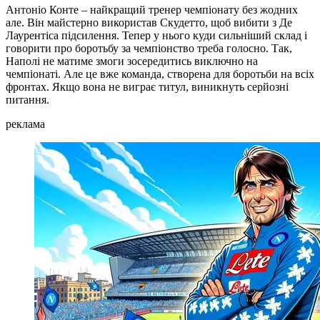
Антоніо Конте – найкращий тренер чемпіонату без жодних
але. Він майстерно використав Скудетто, щоб вибити з Де
Лаурентіса підсилення. Тепер у нього куди сильніший склад і
говорити про боротьбу за чемпіонство треба голосно. Так,
Наполі не матиме змоги зосередитись виключно на
чемпіонаті. Але це вже команда, створена для боротьби на всіх
фронтах. Якщо вона не виграє титул, виникнуть серйозні
питання.
реклама