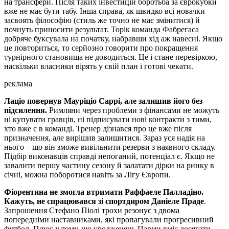
на трансфери. Після таких інвестицій боротьба за єврокубки
вже не має бути табу. Інша справа, як швидко всі новачки
засвоять філософію (стиль же точно не має змінитися) й
почнуть приносити результат. Торік команда Фабрегаса
добряче буксувала на початку, набравши хід аж навесні. Якщо
це повториться, то серйозно говорити про покращення
турнірного становища не доводиться. Це і стане перевіркою,
наскільки власники вірять у свій план і готові чекати.
реклама
Лаціо повернув Мауріціо Саррі, але залишив його без
підсилення.
Римляни через проблеми з фінансами не можуть
ні купувати гравців, ні підписувати нові контракти з тими,
хто вже є в команді. Тренер дізнався про це вже після
призначення, але вирішив залишитися. Зараз уся надія на
нього – що він зможе вивільнити резерви з наявного складу.
Підбір виконавців справді непоганий, потенціал є. Якщо не
завалити першу частину сезону й залатати дірки на ринку в
січні, можна поборотися навіть за Лігу Європи.
Фіорентина не змогла втримати Раффаеле Палладіно.
Кажуть, не спрацювався зі спортдиром Даніеле Праде
.
Запрошення Стефано Піолі трохи резонує з двома
попередніми наставниками, які пропагували прогресивний
футбол. Плюс у тому, що уродженець Парми вміє досягати