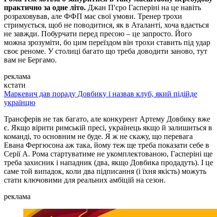
практично за одне літо.
Джан П'єро Гасперіні на це навіть
розраховував, але ФФП має свої умови. Тренер трохи
стримується, щоб не поводитися, як в Аталанті, хоча вдається
не завжди. Побурчати перед пресою – це запросто. Його
можна зрозуміти, бо цим переїздом він трохи ставить під удар
своє реноме. У столиці багато що треба доводити заново, тут
вам не Бергамо.
реклама
кстати
Маркевич дав пораду Довбику і назвав клуб, який підійде
українцю
Трансферів не так багато, але конкурент Артему Довбику вже
є. Якщо вірити римській пресі, українець якщо й залишиться в
команді, то основним не буде. Я ж не скажу, що перевага
Евана Фергюсона аж така, йому теж ще треба показати себе в
Серії А. Рома стартуватиме не укомплектованою, Гасперіні ще
треба захисник і нападник (два, якщо Довбика продадуть). І це
саме той випадок, коли два підписання (і їхня якість) можуть
стати ключовими для реальних амбіцій на сезон.
реклама