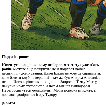
Поруч із троном
Ювентус по-справжньому не боровся за титул уже п'ять
років.
Можете в це повірити? Де й поділося майже
десятиліття домінування. Джон Елкан не хоче це сприймати,
хоче бачити клуб на вершині – там же був Андреа Аньєллі, а
не він. Його ж рішення поки дивні. Запросив Тьягу Мотту,
накупив йому футболістів, а потім вигнав напівдорозі.
Перетрусив увесь менеджмент. Мріяв повернути Конте, а
довелося довіритися Ігору Тудору.
реклама