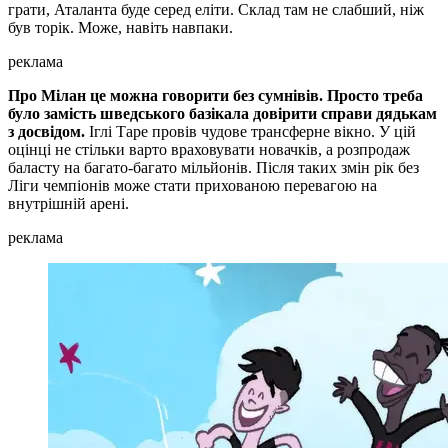
грати, Аталанта буде серед еліти. Склад там не слабший, ніж
був торік. Може, навіть навпаки.
реклама
Про Мілан це можна говорити без сумнівів. Просто треба
було замість шведського базікала довірити справи дядькам
з досвідом.
Іглі Таре провів чудове трансферне вікно. У цій
оцінці не стільки варто враховувати новачків, а розпродаж
баласту на багато-багато мільйонів. Після таких змін рік без
Ліги чемпіонів може стати прихованою перевагою на
внутрішній арені.
реклама