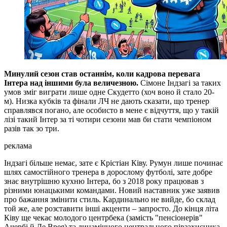
Минулий сезон став останнім, коли кадрова перевага
Інтера над іншими була величезною.
Сімоне Індзагі за таких
умов зміг виграти лише одне Скудетто (хоч воно й стало 20-
м). Низка кубків та фінали ЛЧ не дають сказати, що тренер
справлявся погано, але особисто в мене є відчуття, що у такій
лізі такий Інтер за ті чотири сезони мав би стати чемпіоном
разів так зо три.
реклама
Індзагі більше немає, зате є Крістіан Ківу. Румун лише починає
шлях самостійного тренера в дорослому футболі, зате добре
знає внутрішню кухню Інтера, бо з 2018 року працював з
різними юнацькими командами. Новий наставник уже заявив
про бажання змінити стиль. Кардинально не вийде, бо склад
той же, але розставити інші акценти – запросто. До кінця літа
Ківу ще чекає молодого центрбека (замість "пенсіонерів"
Ачербі й Де Врея) та динамічного центрального півзахисника