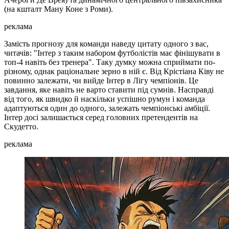
(на кшталт Ману Коне з Роми).
реклама
Замість прогнозу для команди наведу цитату одного з вас,
читачів: "Інтер з таким набором футболістів має фінішувати в
топ-4 навіть без тренера". Таку думку можна сприймати по-
різному, однак раціональне зерно в ній є. Від Крістіана Ківу не
повинно залежати, чи вийде Інтер в Лігу чемпіонів. Це
завдання, яке навіть не варто ставити під сумнів. Насправді
від того, як швидко й наскільки успішно румун і команда
адаптуються один до одного, залежать чемпіонські амбіції.
Інтер досі залишається серед головних претендентів на
Скудетто.
реклама