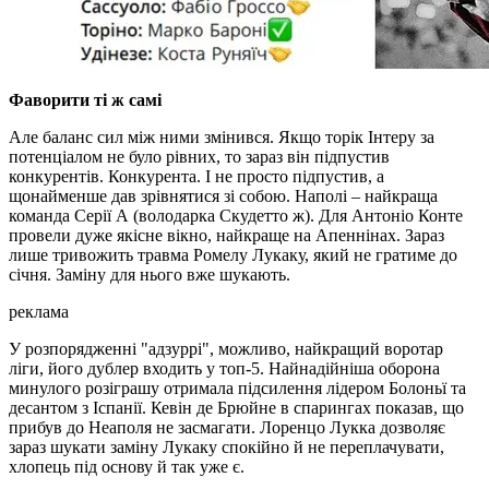
Фаворити ті ж самі
Але баланс сил між ними змінився. Якщо торік Інтеру за
потенціалом не було рівних, то зараз він підпустив
конкурентів. Конкурента. І не просто підпустив, а
щонайменше дав зрівнятися зі собою. Наполі – найкраща
команда Серії А (володарка Скудетто ж). Для Антоніо Конте
провели дуже якісне вікно, найкраще на Апеннінах. Зараз
лише тривожить травма Ромелу Лукаку, який не гратиме до
січня. Заміну для нього вже шукають.
реклама
У розпорядженні "адзуррі", можливо, найкращий воротар
ліги, його дублер входить у топ-5. Найнадійніша оборона
минулого розіграшу отримала підсилення лідером Болоньї та
десантом з Іспанії. Кевін де Брюйне в спарингах показав, що
прибув до Неаполя не засмагати. Лоренцо Лукка дозволяє
зараз шукати заміну Лукаку спокійно й не переплачувати,
хлопець під основу й так уже є.