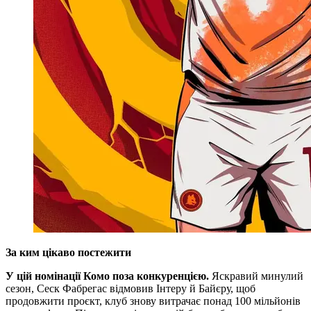
За ким цікаво постежити
У цій номінації Комо поза конкуренцією.
Яскравий минулий
сезон, Сеск Фабрегас відмовив Інтеру й Байєру, щоб
продовжити проєкт, клуб знову витрачає понад 100 мільйонів