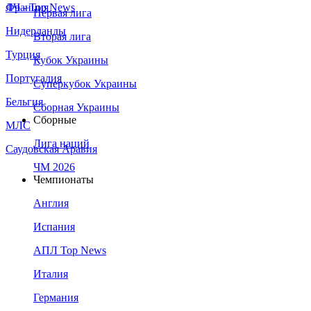
Франция
ЛЧ - Top News
Первая лига
Нидерланды
Вторая лига
Турция
Кубок Украины
Португалия
Суперкубок Украины
Бельгия
Сборная Украины
Сборные
МЛС
Лига наций
Саудовская Аравия
ЧМ 2026
Чемпионаты
Англия
Испания
АПЛ Top News
Италия
Германия