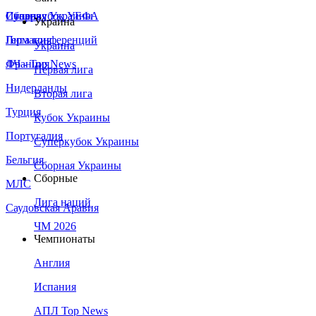
Сборная Украины
Италия
Суперкубок УЕФА
Украина
Германия
Лига конференций
Украина
Франция
ЛЧ - Top News
Первая лига
Нидерланды
Вторая лига
Турция
Кубок Украины
Португалия
Суперкубок Украины
Бельгия
Сборная Украины
Сборные
МЛС
Лига наций
Саудовская Аравия
ЧМ 2026
Чемпионаты
Англия
Испания
АПЛ Top News