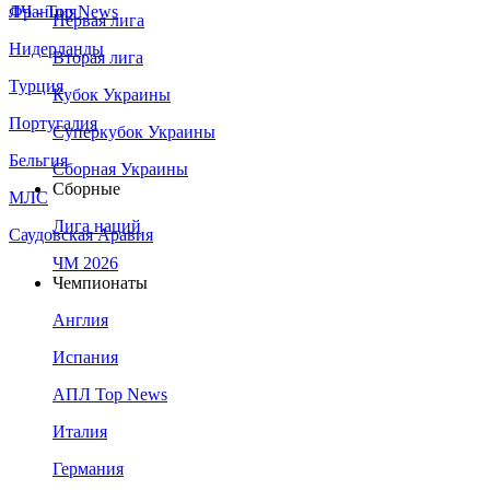
Франция
ЛЧ - Top News
Первая лига
Нидерланды
Вторая лига
Турция
Кубок Украины
Португалия
Суперкубок Украины
Бельгия
Сборная Украины
Сборные
МЛС
Лига наций
Саудовская Аравия
ЧМ 2026
Чемпионаты
Англия
Испания
АПЛ Top News
Италия
Германия