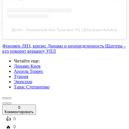
Допис, поширений ikas Eyüpspor AŞ (@eyupsporkulubu)
Феномен ЛНЗ, кризис Динамо и неопределенность Шахтера –
кто покорит вершину УПЛ
Читайте еще
:
Динамо Киев
Анхель Торрес
Турция
Эюпспор
Тарас Степаненко
0
Комментировать
️👍
0
️🔥
0