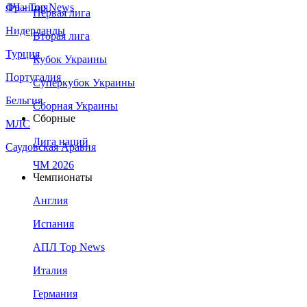
Франция
ЛЧ - Top News
Первая лига
Нидерланды
Вторая лига
Турция
Кубок Украины
Португалия
Суперкубок Украины
Бельгия
Сборная Украины
Сборные
МЛС
Лига наций
Саудовская Аравия
ЧМ 2026
Чемпионаты
Англия
Испания
АПЛ Top News
Италия
Германия