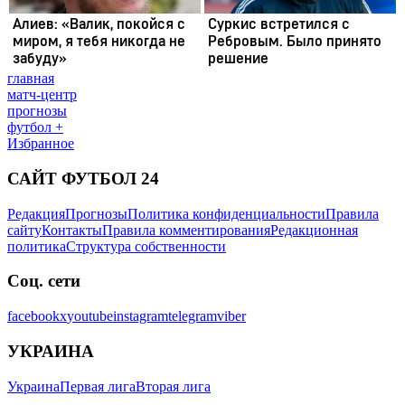
главная
матч-центр
прогнозы
футбол +
Избранное
САЙТ ФУТБОЛ 24
Редакция
Прогнозы
Политика конфиденциальности
Правила
сайту
Контакты
Правила комментирования
Редакционная
политика
Структура собственности
Соц. сети
facebook
x
youtube
instagram
telegram
viber
УКРАИНА
Украина
Первая лига
Вторая лига