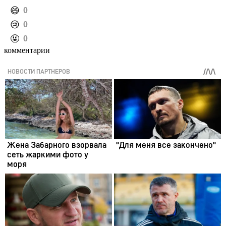
️😄
0
️😢
0
️🤬
0
комментарии