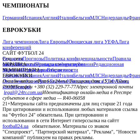
ЧЕМПИОНАТЫ
Германия
Испания
Англия
Италия
Бельгия
МЛС
Нидерланды
Фран
ЕВРОКУБКИ
Лига чемпионов
Лига Европы
Юношеская лига УЕФА
Лига
конференций
САЙТ ФУТБОЛ 24
Редакция
Соц. сети
Прогнозы
Политика конфиденциальности
Правила
сайту
facebook
УКРАИНА
Контакты
x
youtube
Правила комментирования
instagram
telegram
viber
Редакционная
политика
Украина
ЧЕМПИОНАТЫ
Первая лига
Структура собственности
Вторая лига
Германия
ЕВРОКУБКИ
Испания
Англия
Италия
Бельгия
МЛС
Нидерланды
Фран
Лига чемпионов
Онлайн-медиа «Футбол 24»
Лига Европы
пл. Галицкая, дом. 15, м. Львов,
Юношеская лига УЕФА
Лига
конференций
79008
Телефон +380 (32) 229-77-77
Адрес электронной почты
legal@24tv.com.ua
Идентификатор онлайн-медиа в Реестре
субъектов в сфере медиа — R40-06058
21+
Материалы сайта предназначены для лиц старше 21 года
При цитировании и использовании любых материалов ссылка
на "Футбол 24" обязательна. При цитировании и
использовании в сети Интернет гиперссылка на сайтт
football24.ua
обязательное. Материалы со знаком
"Спецпроект", "Партнерский материал", "Реклама", "Новости
компаний" публикуем на правах рекламы.