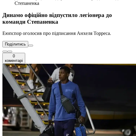
Степаненка
Динамо офіційно відпустило легіонера до
команди Степаненка
Еюпспор оголосив про підписання Анхеля Торреса.
Поділитись
0
коментарі