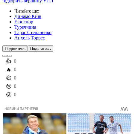
підкорить вершину УПЛ
Читайте ще
:
Динамо Київ
Еюпспор
Туреччина
Тарас Степаненко
Анхель Торрес
Поділитись
Поділитись
️👍
0
️🔥
0
️😄
0
️😢
0
️🤬
0