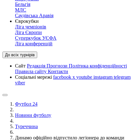
Бельгія
МЛС
Саудівська Аравія
Єврокубки
Ліга чемпіонів
Ліга Європи
Суперкубок УЄФА
Ліга конференцій
До всіх турнірів
Сайт
Редакція
Прогнози
Політика конфіденційності
Правила сайту
Контакти
Соціальні мережі
facebook
x
youtube
instagram
telegram
viber
Футбол 24
Новини футболу
Туреччина
Динамо офіційно відпустило легіонера до команди