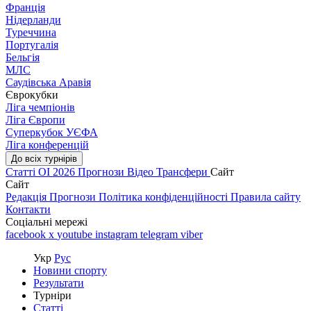
Франція
Нідерланди
Туреччина
Португалія
Бельгія
МЛС
Саудівська Аравія
Єврокубки
Ліга чемпіонів
Ліга Європи
Суперкубок УЄФА
Ліга конференцій
До всіх турнірів
Статті
ОІ 2026
Прогнози
Відео
Трансфери
Сайт
Сайт
Редакція
Прогнози
Політика конфіденційності
Правила сайту
Контакти
Соціальні мережі
facebook
x
youtube
instagram
telegram
viber
Укр
Рус
Новини спорту
Результати
Турніри
Статті