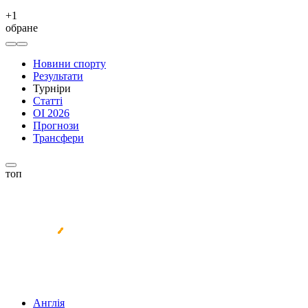
+
1
обране
Новини спорту
Результати
Турніри
Статті
ОІ 2026
Прогнози
Трансфери
топ
Англія