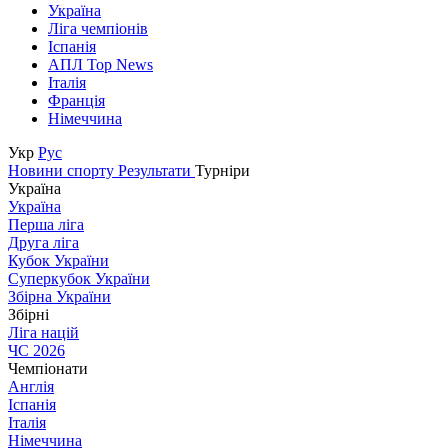
Україна
Ліга чемпіонів
Іспанія
АПЛ Top News
Італія
Франція
Німеччина
Укр
Рус
Новини спорту
Результати
Турніри
Україна
Україна
Перша ліга
Друга ліга
Кубок України
Суперкубок України
Збірна України
Збірні
Ліга націй
ЧС 2026
Чемпіонати
Англія
Іспанія
Італія
Німеччина