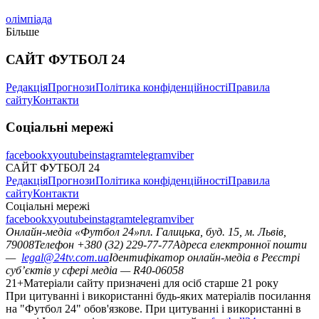
олімпіада
Більше
САЙТ ФУТБОЛ 24
Редакція
Прогнози
Політика конфіденційності
Правила
сайту
Контакти
Соціальні мережі
facebook
x
youtube
instagram
telegram
viber
САЙТ ФУТБОЛ 24
Редакція
Прогнози
Політика конфіденційності
Правила
сайту
Контакти
Соціальні мережі
facebook
x
youtube
instagram
telegram
viber
Онлайн-медіа «Футбол 24»
пл. Галицька, буд. 15, м. Львів,
79008
Телефон +380 (32) 229-77-77
Адреса електронної пошти
—
legal@24tv.com.ua
Ідентифікатор онлайн-медіа в Реєстрі
суб’єктів у сфері медіа — R40-06058
21+
Матеріали сайту призначені для осіб старше 21 року
При цитуванні і використанні будь-яких матеріалів посилання
на "Футбол 24" обов'язкове. При цитуванні і використанні в