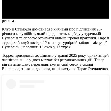
Video
реклама
Клуб зі Стамбула домовився з киянами про підписання 23-
річного колумбійця, який продовжить кар’єру у турецькій
Суперлізі та спробує отримати більше ігрової практики. Наразі
турецький клуб посідає 17 місце у турнірній таблиці місцевої
Суперліги, набравши 13 очок у 17 турах.
Торрес приєднався до Динамо у травні 2025 року, однак за цей
час зіграв лише у двох матчах без результативних дій. Тепер
він матиме шанс перезавантажити свій сезон у складі
Еюпспора, за який, до слова, нині виступає Тарас Степаненко.