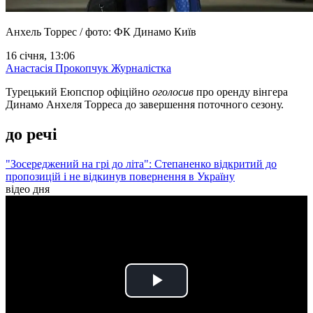
Анхель Торрес / фото: ФК Динамо Київ
16 січня, 13:06
Анастасія Прокопчук
Журналістка
Турецький Еюпспор офіційно
оголосив
про оренду вінгера
Динамо Анхеля Торреса до завершення поточного сезону.
до речі
"Зосереджений на грі до літа": Степаненко відкритий до
пропозицій і не відкинув повернення в Україну
відео дня
Play