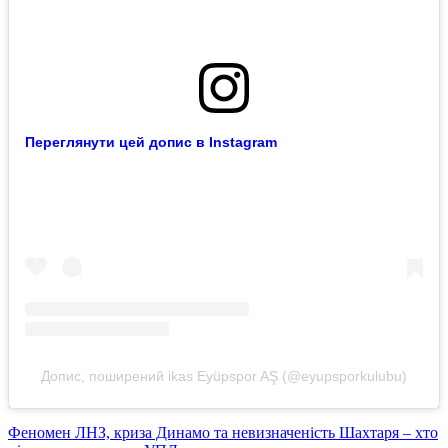
Переглянути цей допис в Instagram
Допис, поширений ikas Eyüpspor AŞ (@eyupsporkulubu)
Феномен ЛНЗ, криза Динамо та невизначеність Шахтаря – хто