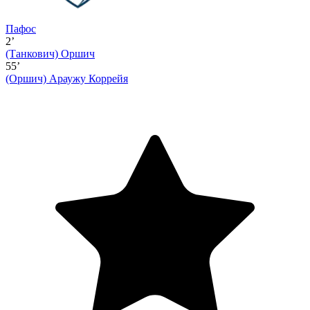
Пафос
2’
(Танкович)
Оршич
55’
(Оршич)
Араужу Коррейя