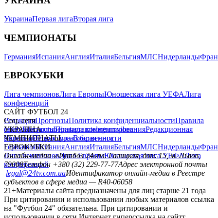
УКРАИНА
Украина
Первая лига
Вторая лига
ЧЕМПИОНАТЫ
Германия
Испания
Англия
Италия
Бельгия
МЛС
Нидерланды
Фран
ЕВРОКУБКИ
Лига чемпионов
Лига Европы
Юношеская лига УЕФА
Лига
конференций
САЙТ ФУТБОЛ 24
Редакция
Соц. сети
Прогнозы
Политика конфиденциальности
Правила
сайту
facebook
УКРАИНА
Контакты
x
youtube
Правила комментирования
instagram
telegram
viber
Редакционная
политика
Украина
ЧЕМПИОНАТЫ
Первая лига
Структура собственности
Вторая лига
Германия
ЕВРОКУБКИ
Испания
Англия
Италия
Бельгия
МЛС
Нидерланды
Фран
Лига чемпионов
Онлайн-медиа «Футбол 24»
Лига Европы
пл. Галицкая, дом. 15, м. Львов,
Юношеская лига УЕФА
Лига
конференций
79008
Телефон +380 (32) 229-77-77
Адрес электронной почты
legal@24tv.com.ua
Идентификатор онлайн-медиа в Реестре
субъектов в сфере медиа — R40-06058
21+
Материалы сайта предназначены для лиц старше 21 года
При цитировании и использовании любых материалов ссылка
на "Футбол 24" обязательна. При цитировании и
использовании в сети Интернет гиперссылка на сайтт