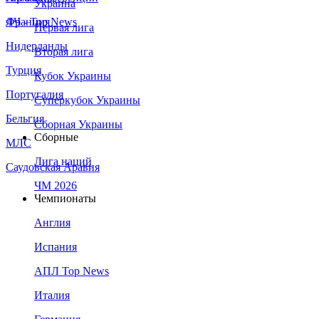
Украина
Франция
ЛЧ - Top News
Первая лига
Нидерланды
Вторая лига
Турция
Кубок Украины
Португалия
Суперкубок Украины
Бельгия
Сборная Украины
Сборные
МЛС
Лига наций
Саудовская Аравия
ЧМ 2026
Чемпионаты
Англия
Испания
АПЛ Top News
Италия