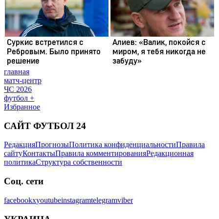
главная
матч-центр
ЧС 2026
футбол +
Избранное
САЙТ ФУТБОЛ 24
Редакция
Прогнозы
Политика конфиденциальности
Правила
сайту
Контакты
Правила комментирования
Редакционная
политика
Структура собственности
Соц. сети
facebook
x
youtube
instagram
telegram
viber