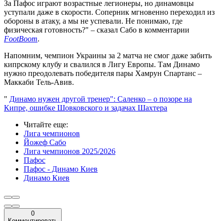
За Пафос играют возрастные легионеры, но динамовцы
уступали даже в скорости. Соперник мгновенно переходил из
обороны в атаку, а мы не успевали. Не понимаю, где
физическая готовность?" – сказал Сабо в комментарии
FootBoom
.
Напомним, чемпион Украины за 2 матча не смог даже забить
кипрскому клубу и свалился в Лигу Европы. Там Динамо
нужно преодолевать победителя пары Хамрун Спартанс –
Маккаби Тель-Авив.
"
Динамо нужен другой тренер": Саленко – о позоре на
Кипре, ошибке Шовковского и задачах Шахтера
Читайте еще
:
Лига чемпионов
Йожеф Сабо
Лига чемпионов 2025/2026
Пафос
Пафос - Динамо Киев
Динамо Киев
0
Комментировать