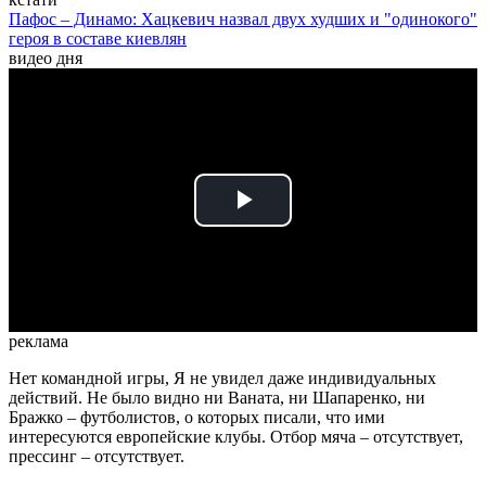
Пафос – Динамо: Хацкевич назвал двух худших и "одинокого"
героя в составе киевлян
видео дня
Play
Video
реклама
Нет командной игры, Я не увидел даже индивидуальных
действий. Не было видно ни Ваната, ни Шапаренко, ни
Бражко – футболистов, о которых писали, что ими
интересуются европейские клубы. Отбор мяча – отсутствует,
прессинг – отсутствует.