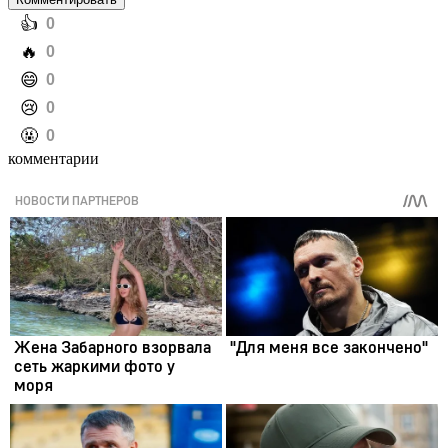
️👍
0
️🔥
0
️😄
0
️😢
0
️🤬
0
комментарии