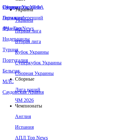
Сборная Украины
Италия
Суперкубок УЕФА
Украина
Германия
Лига конференций
Украина
Франция
ЛЧ - Top News
Первая лига
Нидерланды
Вторая лига
Турция
Кубок Украины
Португалия
Суперкубок Украины
Бельгия
Сборная Украины
Сборные
МЛС
Лига наций
Саудовская Аравия
ЧМ 2026
Чемпионаты
Англия
Испания
АПЛ Top News