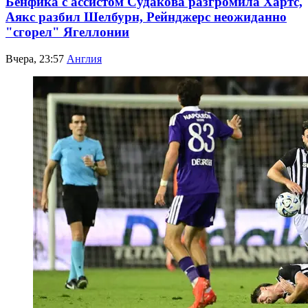
Бенфика с ассистом Судакова разгромила Хартс,
Аякс разбил Шелбурн, Рейнджерс неожиданно
"сгорел" Ягеллонии
Вчера, 23:57
Англия