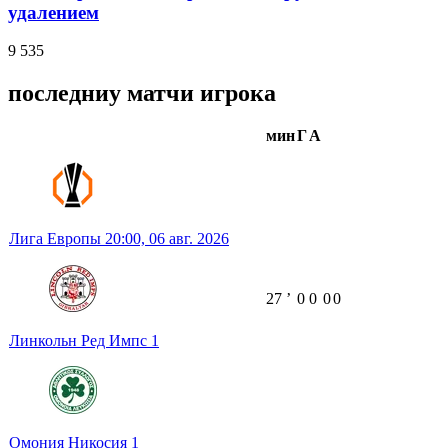
удалением
9 535
последниу матчи игрока
мин
Г
А
Лига Европы
20:00,
06 авг. 2026
27
ʼ
0
0
0
0
Линкольн Ред Импс
1
Омония Никосия
1