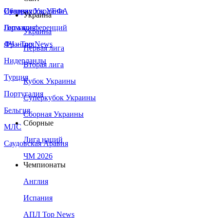
Сборная Украины
Италия
Суперкубок УЕФА
Украина
Германия
Лига конференций
Украина
Франция
ЛЧ - Top News
Первая лига
Нидерланды
Вторая лига
Турция
Кубок Украины
Португалия
Суперкубок Украины
Бельгия
Сборная Украины
Сборные
МЛС
Лига наций
Саудовская Аравия
ЧМ 2026
Чемпионаты
Англия
Испания
АПЛ Top News