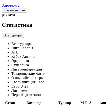
Аполлон
2
К всем матчам
реклама
Статистика
Все турниры
Все турниры
Лига Европы
АПЛ
Кубок Англии
Эредивизи
Суперлига
Лига конференций
Товарищеские матчи
Олимпийские игры
Квалификация Евро
Евро U-21
Лига чемпионов
Первый дивизион
Сезон
Команда
Турнир
М
Г
А
ми