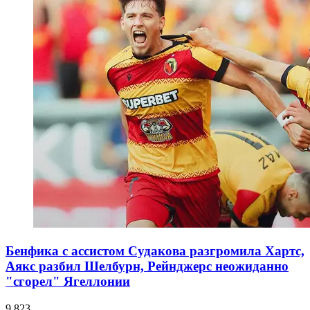
Бенфика с ассистом Судакова разгромила Хартс,
Аякс разбил Шелбурн, Рейнджерс неожиданно
"сгорел" Ягеллонии
9 823