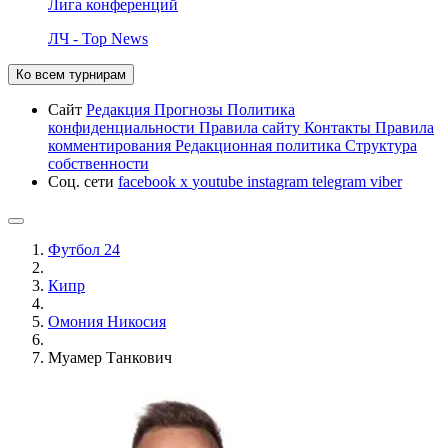
Лига конференций
ЛЧ - Top News
Ко всем турнирам
Сайт
Редакция
Прогнозы
Политика
конфиденциальности
Правила сайту
Контакты
Правила
комментирования
Редакционная политика
Структура
собственности
Соц. сети
facebook
x
youtube
instagram
telegram
viber
Футбол 24
Кипр
Омония Никосия
Муамер Танкович