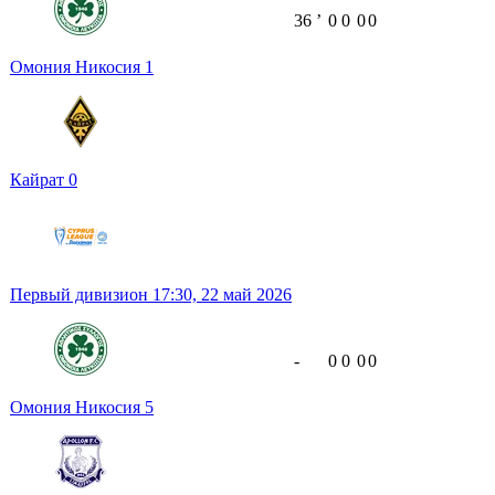
36
ʼ
0
0
0
0
Омония Никосия
1
Кайрат
0
Первый дивизион
17:30,
22 май 2026
-
0
0
0
0
Омония Никосия
5