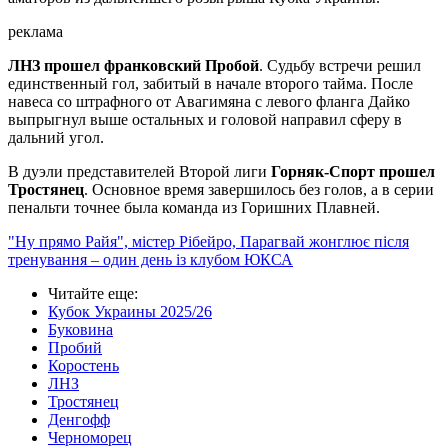
реклама
ЛНЗ прошел франковский Пробой
. Судьбу встречи решил
единственный гол, забитый в начале второго тайма. После
навеса со штрафного от Авагимяна с левого фланга Дайко
выпрыгнул выше остальных и головой направил сферу в
дальний угол.
В дуэли представителей Второй лиги
Горняк-Спорт прошел
Тростянец
. Основное время завершилось без голов, а в серии
пенальти точнее была команда из Горишних Плавней.
"Ну прямо Райя", містер Рібейро, Парагвай жонглює після
тренування – один день із клубом ЮКСА
Читайте еще
:
Кубок Украины 2025/26
Буковина
Пробий
Коростень
ЛНЗ
Тростянец
Денгофф
Черноморец