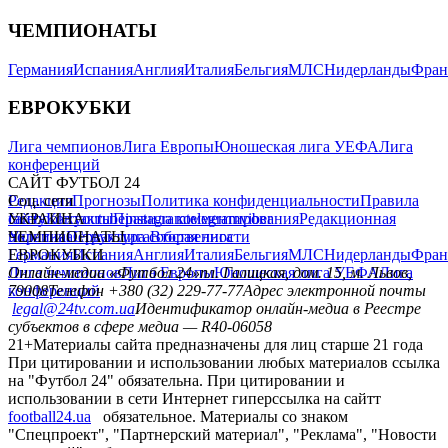
ЧЕМПИОНАТЫ
Германия
Испания
Англия
Италия
Бельгия
МЛС
Нидерланды
Фран
ЕВРОКУБКИ
Лига чемпионов
Лига Европы
Юношеская лига УЕФА
Лига
конференций
САЙТ ФУТБОЛ 24
Редакция
Соц. сети
Прогнозы
Политика конфиденциальности
Правила
сайту
facebook
УКРАИНА
Контакты
x
youtube
Правила комментирования
instagram
telegram
viber
Редакционная
политика
Украина
ЧЕМПИОНАТЫ
Первая лига
Структура собственности
Вторая лига
Германия
ЕВРОКУБКИ
Испания
Англия
Италия
Бельгия
МЛС
Нидерланды
Фран
Лига чемпионов
Онлайн-медиа «Футбол 24»
Лига Европы
пл. Галицкая, дом. 15, м. Львов,
Юношеская лига УЕФА
Лига
конференций
79008
Телефон +380 (32) 229-77-77
Адрес электронной почты
legal@24tv.com.ua
Идентификатор онлайн-медиа в Реестре
субъектов в сфере медиа — R40-06058
21+
Материалы сайта предназначены для лиц старше 21 года
При цитировании и использовании любых материалов ссылка
на "Футбол 24" обязательна. При цитировании и
использовании в сети Интернет гиперссылка на сайтт
football24.ua
обязательное. Материалы со знаком
"Спецпроект", "Партнерский материал", "Реклама", "Новости