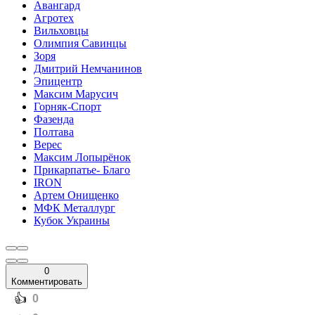
Авангард
Агротех
Вильховцы
Олимпия Савинцы
Зоря
Дмитрий Немчанинов
Эпицентр
Максим Марусич
Горняк-Спорт
Фазенда
Полтава
Верес
Максим Лопырёнок
Прикарпатье- Благо
IRON
Артем Онищенко
МФК Металлург
Кубок Украины
0
Комментировать
️👍
0