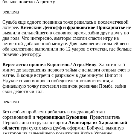
больше повезло Агротеху.
реклама
Судьба еще одного поединка тоже решалась в послематчевой
лотерее.
Киевский Денгофф и франковское Прикарпатье
не
выявили сильнейшего в основное время, забив друг другу по
два гола. Что интересно, аматоры смогли спасти игру на
четвертой добавленной минуте. Для выявления сильнейшего
оба коллектива выполнили по 12 ударов с отметки, где больше
повезло Денгоффу.
Верес легко прошел Коростень / Агро-Ниву
. Харатин за 5
минут до завершения первого тайма с пенальти открыл счет в
матче. В конце встречи с разрывом в две минуты Ципот и
Ндукве сняли вопрос о победителе противостояния, а
финальную точку поставил новичок ровенчан Помба, забив
свой дебютный гол.
реклама
Без особых проблем пробилась в следующий этап
соревнований и
черновицкая Буковина
. Представитель
Первой лиги отгрузил в ворота
Авангарда из Харьковской
области
три сухих мяча (дубль оформил Бойчук), выкинув
аматоров из дальнейшего розыгрыша Кубка Украины.