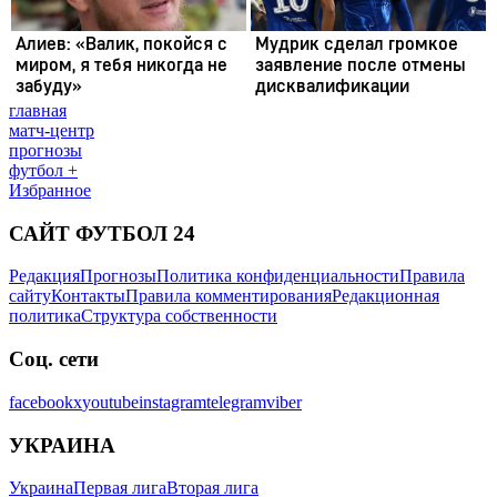
главная
матч-центр
прогнозы
футбол +
Избранное
САЙТ ФУТБОЛ 24
Редакция
Прогнозы
Политика конфиденциальности
Правила
сайту
Контакты
Правила комментирования
Редакционная
политика
Структура собственности
Соц. сети
facebook
x
youtube
instagram
telegram
viber
УКРАИНА
Украина
Первая лига
Вторая лига