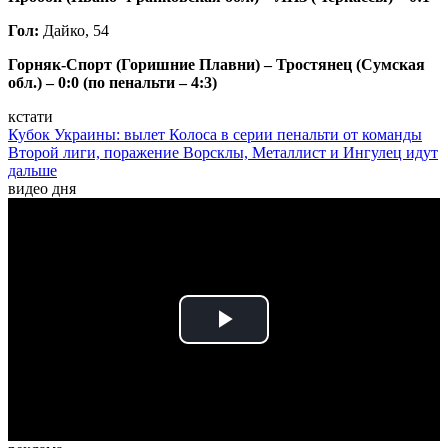
Гол:
Дайко, 54
Горняк-Спорт (Горишние Плавни) – Тростянец (Сумская
обл.) – 0:0 (по пенальти – 4:3)
кстати
Кубок Украины: вылет Колоса в серии пенальти от команды
Второй лиги, поражение Ворсклы, Металлист и Ингулец идут
дальше
видео дня
Play
Video