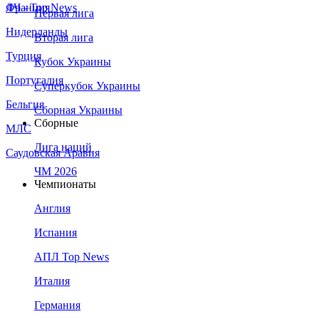
Франция
ЛЧ - Top News
Первая лига
Нидерланды
Вторая лига
Турция
Кубок Украины
Португалия
Суперкубок Украины
Бельгия
Сборная Украины
Сборные
МЛС
Лига наций
Саудовская Аравия
ЧМ 2026
Чемпионаты
Англия
Испания
АПЛ Top News
Италия
Германия