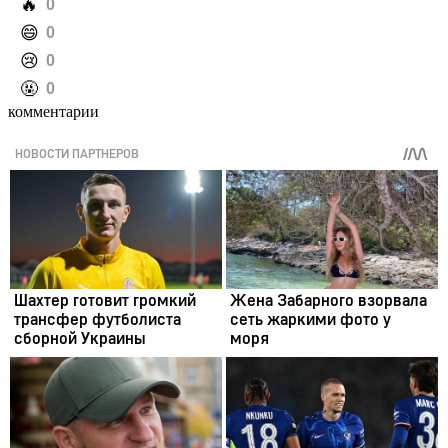
️🔥
0
️😄
0
️😢
0
️🤬
0
комментарии