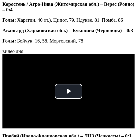
Коростень / Агро-Нива (Житомирская обл.) – Верес (Ровно)
– 0:4
Голы:
Харатин, 40 (п.), Ципот, 79, Ндукве, 81, Помба, 86
Авангард (Харьковская обл.) – Буковина (Черновцы) – 0:3
Голы:
Бойчук, 16, 58, Морговский, 78
видео дня
Play
Video
Пробой (Ивано-Франковская обл.) – ЛНЗ (Черкассы) – 0:1