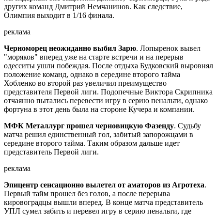
других команд Дмитрий Немчанинов. Как следствие,
Олимпия выходит в 1/16 финала.
реклама
Черноморец неожиданно выбил Зарю
. Лопыренок вывел
"моряков" вперед уже на старте встречи и на перерыв
одесситы ушли побеждая. После отдыха Будковский выровнял
положение команд, однако в середине второго тайма
Хобленко во второй раз увеличил преимущество
представителя Первой лиги. Подопечные Виктора Скрипника
отчаянно пытались перевести игру в серию пенальти, однако
фортуна в этот день была на стороне Кучера и компании.
МФК Металлург прошел черновицкую Фазенду
. Судьбу
матча решил единственный гол, забитый запорожцами в
середине второго тайма. Таким образом дальше идет
представитель Первой лиги.
реклама
Эпицентр сенсационно вылетел от аматоров из Агротеха
.
Первый тайм прошел без голов, а после перерыва
кировоградцы вышли вперед. В конце матча представитель
УПЛ сумел забить и перевел игру в серию пенальти, где