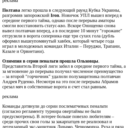
реклама
Полтава
легко прошла в следующий раунд Кубка Украины,
разгромив запорожский
Iron
. Новичок УПЛ вышел вперед в
середине первого тайма, однако после перерыва аматоры
смогли восстановить статус-кво. Вскоре Онищенко снова
вывел полтавчан вперед, а в последние 10 минут "горожане"
отгрузили в ворота соперника еще три сухих гола (дубль
оформил вышеупомянутый хавбек, который четыре года
играл в молодежных командах Италии – Перуджи, Трапани,
Казале и Орвиетани).
Олимпия в серии пенальти прошла Ольховцы
.
Представитель Второй лиги забил в середине первого тайма, а
за мгновение до перерыва получил численное преимущество
– за второй "горчичник" удалили полузащитника полтавчан
Андрея Руденко. Несмотря на это после перерыва Абрамов
срезал мяч в собственные ворота и счет стал равным.
реклама
Команды дотянули до серии послематчевых пенальти
(согласно регламенту турнира овертаймы не были
предусмотрены). В лотерее больше повезло любителям –
среди прочих свои голы за закарпатцев не реализовал и
легендарный экс-защитник Динамо, Черноморца, Руха и ряда