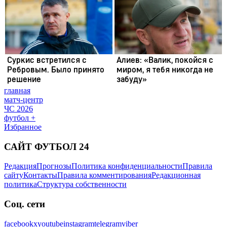
главная
матч-центр
ЧС 2026
футбол +
Избранное
САЙТ ФУТБОЛ 24
Редакция
Прогнозы
Политика конфиденциальности
Правила
сайту
Контакты
Правила комментирования
Редакционная
политика
Структура собственности
Соц. сети
facebook
x
youtube
instagram
telegram
viber