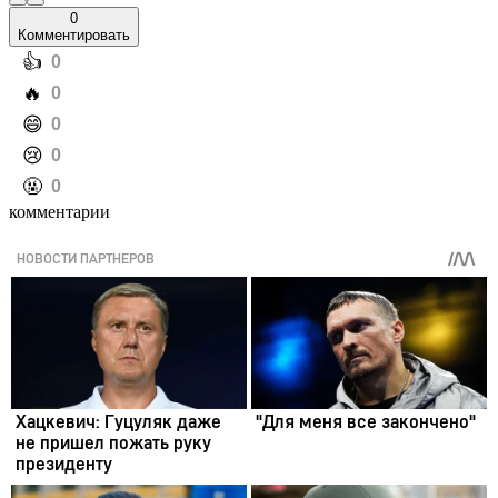
0
Комментировать
️👍
0
️🔥
0
️😄
0
️😢
0
️🤬
0
комментарии