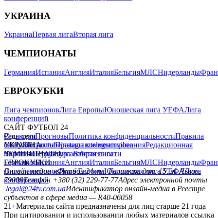
УКРАИНА
Украина
Первая лига
Вторая лига
ЧЕМПИОНАТЫ
Германия
Испания
Англия
Италия
Бельгия
МЛС
Нидерланды
Фран
ЕВРОКУБКИ
Лига чемпионов
Лига Европы
Юношеская лига УЕФА
Лига
конференций
САЙТ ФУТБОЛ 24
Редакция
Соц. сети
Прогнозы
Политика конфиденциальности
Правила
сайту
facebook
УКРАИНА
Контакты
x
youtube
Правила комментирования
instagram
telegram
viber
Редакционная
политика
Украина
ЧЕМПИОНАТЫ
Первая лига
Структура собственности
Вторая лига
Германия
ЕВРОКУБКИ
Испания
Англия
Италия
Бельгия
МЛС
Нидерланды
Фран
Лига чемпионов
Онлайн-медиа «Футбол 24»
Лига Европы
пл. Галицкая, дом. 15, м. Львов,
Юношеская лига УЕФА
Лига
конференций
79008
Телефон +380 (32) 229-77-77
Адрес электронной почты
legal@24tv.com.ua
Идентификатор онлайн-медиа в Реестре
субъектов в сфере медиа — R40-06058
21+
Материалы сайта предназначены для лиц старше 21 года
При цитировании и использовании любых материалов ссылка