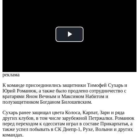
Play
Video
реклама
К команде присоединились защитники Тимофей Сухарь и
Юрий Романюк, а также было продлено сотрудничество с
вратарями Яном Вечным и Максимом Набитом и
полузащитником Богданом Билошевским.
Сухарь ранее защищал цвета Колоса, Карпат, Зари и ряда
других клубов, в том числе зарубежной Петржалки. Романюк
перед переходом к одесситам играл в составе Прикарпатья, а
также успел побывать в СК Днепр-1, Рухе, Волыни и других
командах.