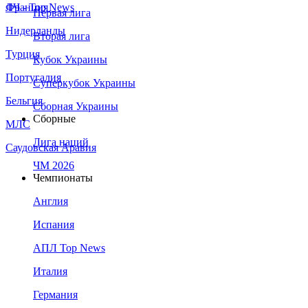
Франция
ЛЧ - Top News
Первая лига
Нидерланды
Вторая лига
Турция
Кубок Украины
Португалия
Суперкубок Украины
Бельгия
Сборная Украины
Сборные
МЛС
Лига наций
Саудовская Аравия
ЧМ 2026
Чемпионаты
Англия
Испания
АПЛ Top News
Италия
Германия