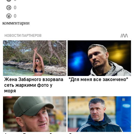
️😢
0
️🤬
0
комментарии