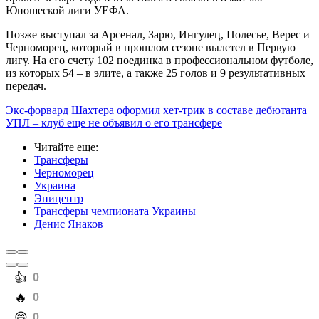
Юношеской лиги УЕФА.
Позже выступал за Арсенал, Зарю, Ингулец, Полесье, Верес и
Черноморец, который в прошлом сезоне вылетел в Первую
лигу. На его счету 102 поединка в профессиональном футболе,
из которых 54 – в элите, а также 25 голов и 9 результативных
передач.
Экс-форвард Шахтера оформил хет-трик в составе дебютанта
УПЛ – клуб еще не объявил о его трансфере
Читайте еще
:
Трансферы
Черноморец
Украина
Эпицентр
Трансферы чемпионата Украины
Денис Янаков
️👍
0
️🔥
0
️😄
0