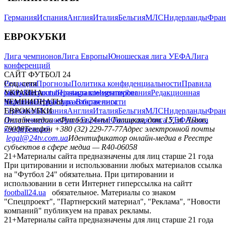
Германия
Испания
Англия
Италия
Бельгия
МЛС
Нидерланды
Фран
ЕВРОКУБКИ
Лига чемпионов
Лига Европы
Юношеская лига УЕФА
Лига
конференций
САЙТ ФУТБОЛ 24
Редакция
Соц. сети
Прогнозы
Политика конфиденциальности
Правила
сайту
facebook
УКРАИНА
Контакты
x
youtube
Правила комментирования
instagram
telegram
viber
Редакционная
политика
Украина
ЧЕМПИОНАТЫ
Первая лига
Структура собственности
Вторая лига
Германия
ЕВРОКУБКИ
Испания
Англия
Италия
Бельгия
МЛС
Нидерланды
Фран
Лига чемпионов
Онлайн-медиа «Футбол 24»
Лига Европы
пл. Галицкая, дом. 15, м. Львов,
Юношеская лига УЕФА
Лига
конференций
79008
Телефон +380 (32) 229-77-77
Адрес электронной почты
legal@24tv.com.ua
Идентификатор онлайн-медиа в Реестре
субъектов в сфере медиа — R40-06058
21+
Материалы сайта предназначены для лиц старше 21 года
При цитировании и использовании любых материалов ссылка
на "Футбол 24" обязательна. При цитировании и
использовании в сети Интернет гиперссылка на сайтт
football24.ua
обязательное. Материалы со знаком
"Спецпроект", "Партнерский материал", "Реклама", "Новости
компаний" публикуем на правах рекламы.
21+
Материалы сайта предназначены для лиц старше 21 года