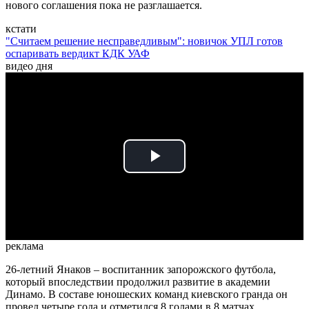
нового соглашения пока не разглашается.
кстати
"Считаем решение несправедливым": новичок УПЛ готов
оспаривать вердикт КДК УАФ
видео дня
Play
Video
реклама
26-летний Янаков – воспитанник запорожского футбола,
который впоследствии продолжил развитие в академии
Динамо. В составе юношеских команд киевского гранда он
провел четыре года и отметился 8 голами в 8 матчах