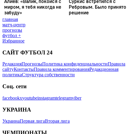
главная
матч-центр
прогнозы
футбол +
Избранное
САЙТ ФУТБОЛ 24
Редакция
Прогнозы
Политика конфиденциальности
Правила
сайту
Контакты
Правила комментирования
Редакционная
политика
Структура собственности
Соц. сети
facebook
x
youtube
instagram
telegram
viber
УКРАИНА
Украина
Первая лига
Вторая лига
ЧЕМПИОНАТЫ