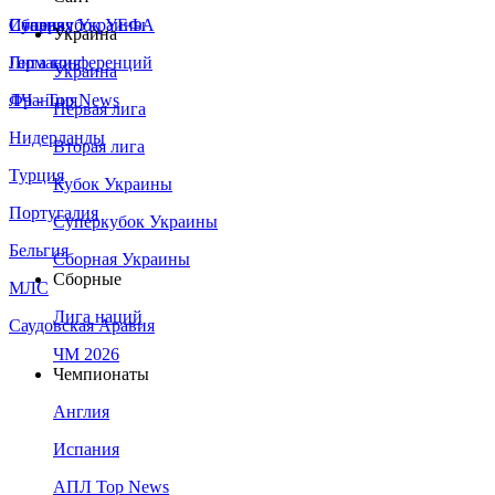
Сборная Украины
Италия
Суперкубок УЕФА
Украина
Германия
Лига конференций
Украина
Франция
ЛЧ - Top News
Первая лига
Нидерланды
Вторая лига
Турция
Кубок Украины
Португалия
Суперкубок Украины
Бельгия
Сборная Украины
Сборные
МЛС
Лига наций
Саудовская Аравия
ЧМ 2026
Чемпионаты
Англия
Испания
АПЛ Top News