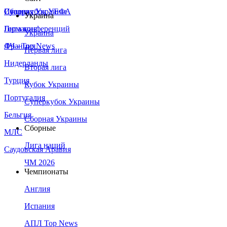
Сборная Украины
Италия
Суперкубок УЕФА
Украина
Германия
Лига конференций
Украина
Франция
ЛЧ - Top News
Первая лига
Нидерланды
Вторая лига
Турция
Кубок Украины
Португалия
Суперкубок Украины
Бельгия
Сборная Украины
Сборные
МЛС
Лига наций
Саудовская Аравия
ЧМ 2026
Чемпионаты
Англия
Испания
АПЛ Top News