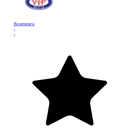
Волеренга
-
-