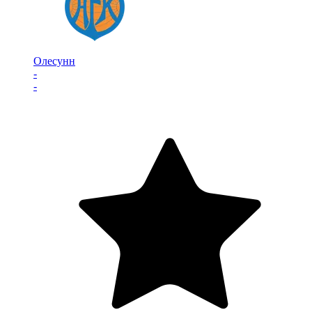
Олесунн
-
-