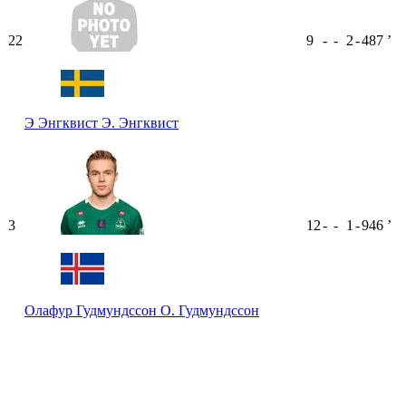
22
9
-
-
2
-
487
ʼ
Э Энгквист
Э. Энгквист
3
12
-
-
1
-
946
ʼ
Олафур Гудмундссон
О. Гудмундссон