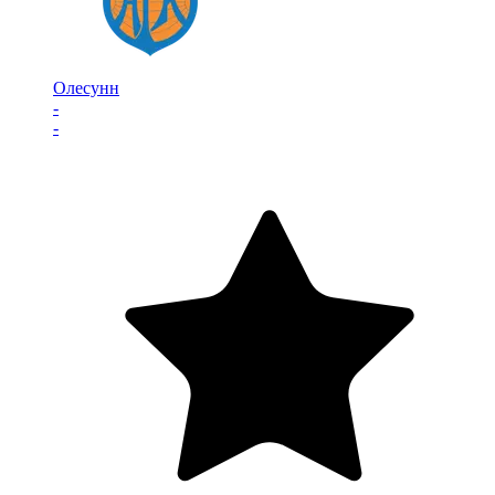
Олесунн
-
-