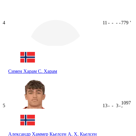
4
11
-
-
-
-
779
ʼ
Симен Харам
С. Харам
1097
5
13
-
-
3
-
ʼ
Александр Хаммер Кьелсен
А. Х. Кьелсен