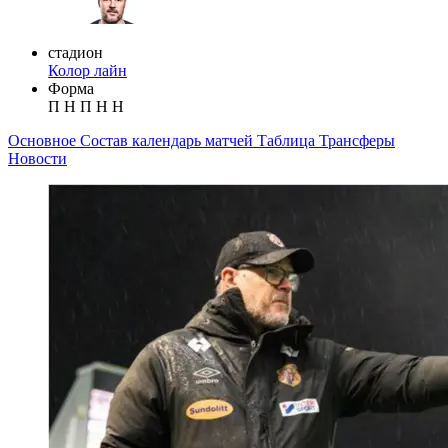
стадион
Колор лайн
Форма
П
Н
П
Н
Н
Основное
Состав
календарь матчей
Таблица
Трансферы
Новости