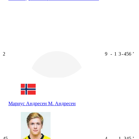
2
9
-
1
3
-
456
ʼ
Мариус Андресен
М. Андресен
45
4
-
-
1
-
345
ʼ