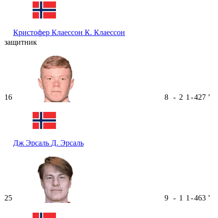
Кристофер Клаессон
К. Клаессон
защитник
16
8
-
2
1
-
427
ʼ
Дж Эрсаль
Д. Эрсаль
25
9
-
1
1
-
463
ʼ