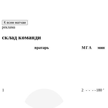
К всем матчам
реклама
склад команди
вратарь
М
Г
А
мин
1
2
-
-
-
-
180
ʼ