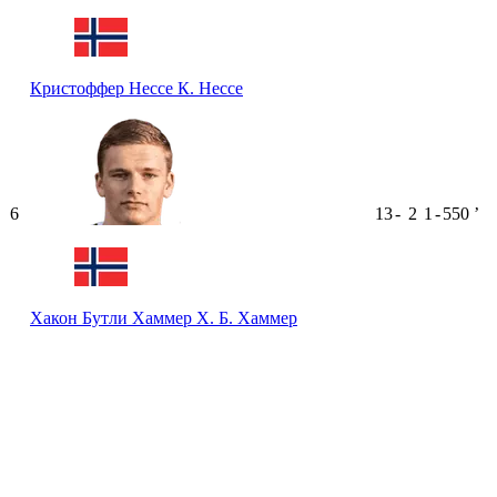
Кристоффер Нессе
К. Нессе
6
13
-
2
1
-
550
ʼ
Хакон Бутли Хаммер
Х. Б. Хаммер