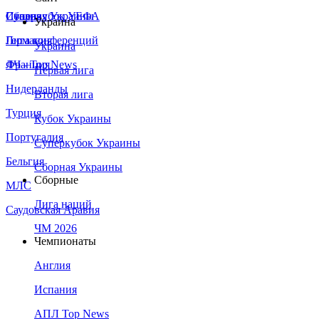
Сборная Украины
Италия
Суперкубок УЕФА
Украина
Германия
Лига конференций
Украина
Франция
ЛЧ - Top News
Первая лига
Нидерланды
Вторая лига
Турция
Кубок Украины
Португалия
Суперкубок Украины
Бельгия
Сборная Украины
Сборные
МЛС
Лига наций
Саудовская Аравия
ЧМ 2026
Чемпионаты
Англия
Испания
АПЛ Top News