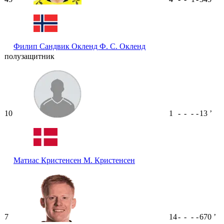
Филип Сандвик Окленд
Ф. С. Окленд
полузащитник
10
1
-
-
-
-
13
ʼ
Матиас Кристенсен
М. Кристенсен
7
14
-
-
-
-
670
ʼ