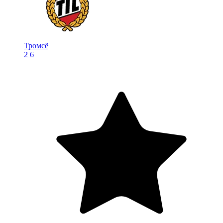
Тромсё
2
6