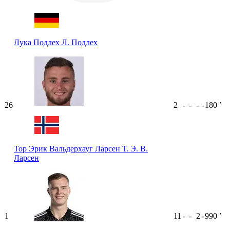
Лука Подлех
Л. Подлех
26
2
-
-
-
-
180
ʼ
Тор Эрик Вальдерхауг Ларсен
Т. Э. В.
Ларсен
1
11
-
-
2
-
990
ʼ