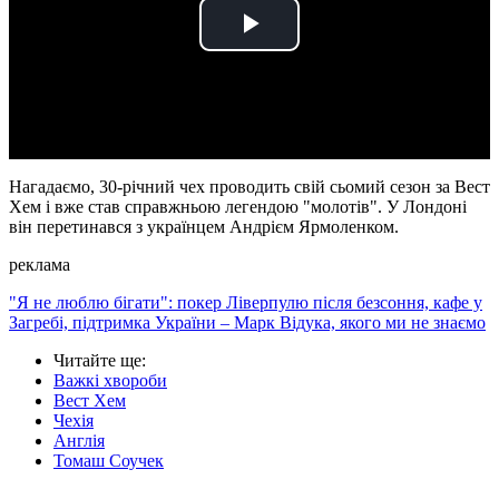
Play
Video
Нагадаємо, 30-річний чех проводить свій сьомий сезон за Вест
Хем і вже став справжньою легендою "молотів". У Лондоні
він перетинався з українцем Андрієм Ярмоленком.
реклама
"Я не люблю бігати": покер Ліверпулю після безсоння, кафе у
Загребі, підтримка України – Марк Відука, якого ми не знаємо
Читайте ще
:
Важкі хвороби
Вест Хем
Чехія
Англія
Томаш Соучек