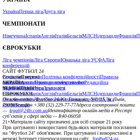
Україна
Перша ліга
Друга ліга
ЧЕМПІОНАТИ
Німеччина
Іспанія
Англія
Італія
Бельгія
МЛС
Нідерланди
Франція
П
ЄВРОКУБКИ
Ліга чемпіонів
Ліга Європи
Юнацька ліга УЄФА
Ліга
конференцій
САЙТ ФУТБОЛ 24
Редакція
Соціальні мережі
Прогнози
Політика конфіденційності
Правила
сайту
facebook
УКРАЇНА
Контакти
x
youtube
Правила коментування
instagram
telegram
viber
Редакційна
політика
Україна
ЧЕМПІОНАТИ
Перша ліга
Структура власності
Друга ліга
Німеччина
ЄВРОКУБКИ
Іспанія
Англія
Італія
Бельгія
МЛС
Нідерланди
Франція
П
Ліга чемпіонів
Онлайн-медіа «Футбол 24»
Ліга Європи
Юнацька ліга УЄФА
пл. Галицька, буд. 15, м. Львів,
Ліга
конференцій
79008
Телефон +380 (32) 229-77-77
Адреса електронної пошти
—
legal@24tv.com.ua
Ідентифікатор онлайн-медіа в Реєстрі
суб’єктів у сфері медіа — R40-06058
21+
Матеріали сайту призначені для осіб старше 21 року
При цитуванні і використанні будь-яких матеріалів посилання
на "Футбол 24" обов'язкове. При цитуванні і використанні в
мережі Інтернет гіперпосилання на сайт
football24.ua