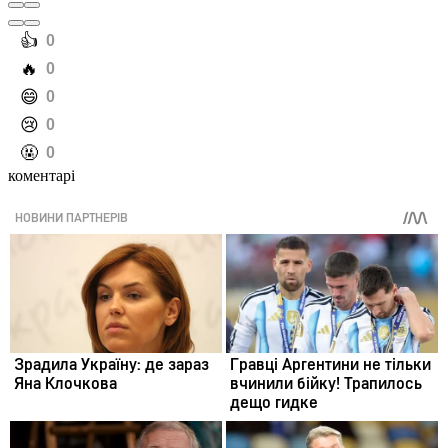
️👍
0
️🔥
0
️😄
0
️😢
0
️🤬
0
коментарі