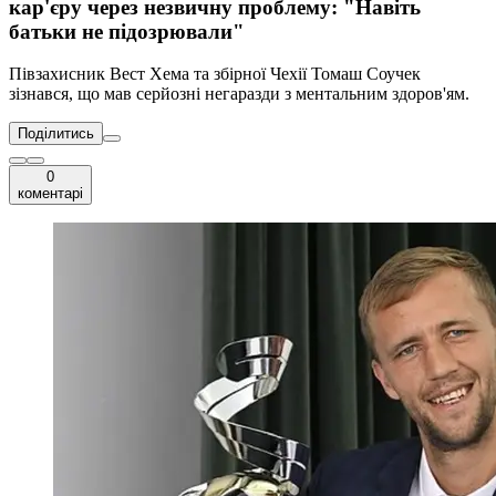
кар'єру через незвичну проблему: "Навіть
батьки не підозрювали"
Півзахисник Вест Хема та збірної Чехії Томаш Соучек
зізнався, що мав серйозні негаразди з ментальним здоров'ям.
Поділитись
0
коментарі