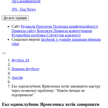
Ліга конференцій
ЛЧ - Top News
До всіх турнірів
Сайт
Редакція
Прогнози
Політика конфіденційності
Правила сайту
Контакти
Правила коментування
Редакційна політика
Структура власності
Соціальні мережі
facebook
x
youtube
instagram
telegram
viber
Футбол 24
Новини футболу
Англія
Екс-одноклубник Ярмоленка хотів завершити кар'єру
через незвичну проблему: "Навіть батьки не
підозрювали"
Екс-одноклубник Ярмоленка хотів завершити