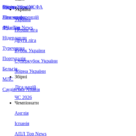
Збірна України
Італія
Суперкубок УЄФА
Україна
Німеччина
Ліга конференцій
Україна
Франція
ЛЧ - Top News
Перша ліга
Нідерланди
Друга ліга
Туреччина
Кубок України
Португалія
Суперкубок України
Бельгія
Збірна України
Збірні
МЛС
Ліга націй
Саудівська Аравія
ЧС 2026
Чемпіонати
Англія
Іспанія
АПЛ Top News