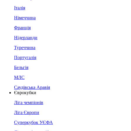
Італія
Німеччина
Франція
Нідерланди
Туреччина
Португалія
Бельгія
МЛС
Саудівська Аравія
Єврокубки
Ліга чемпіонів
Ліга Європи
Суперкубок УЄФА