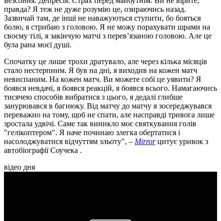
Безсоння. Депресія. Страх перед майбутнім. Ви не вірите,
правда? Я теж не дуже розумію це, озираючись назад.
Зазвичай там, де інші не наважуються ступити, бо бояться
болю, я стрибаю з головою. Я не можу порахувати шрами на
своєму тілі, я закінчую матчі з перев’язаною головою. Але це
була рана моєї душі.
Спочатку це лише трохи дратувало, але через кілька місяців
стало нестерпним. Я був на дні, я виходив на кожен матч
невиспаним. На кожен матч. Ви можете собі це уявити? Я
боявся невдачі, я боявся реакцій, я боявся всього. Намагаючись
тисячею способів вибратися з цього, я дедалі глибше
занурювався в багнюку. Від матчу до матчу я зосереджувався
переважно на тому, щоб не спати, але насправді тривога лише
зростала удвічі. Саме так виникло моє святкування голів
"гелікоптером". Я наче починаю злегка обертатися і
насолоджуватися відчуттям зльоту", –
Mirror
цитує уривок з
автобіографії Соучека .
відео дня