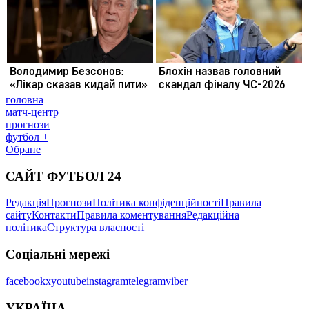
головна
матч-центр
прогнози
футбол +
Обране
САЙТ ФУТБОЛ 24
Редакція
Прогнози
Політика конфіденційності
Правила
сайту
Контакти
Правила коментування
Редакційна
політика
Структура власності
Соціальні мережі
facebook
x
youtube
instagram
telegram
viber
УКРАЇНА