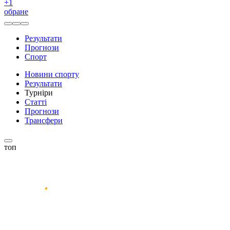
+
1
обране
Результати
Прогнози
Спорт
Новини спорту
Результати
Турніри
Статті
Прогнози
Трансфери
топ