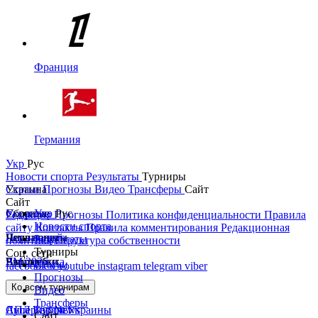
Франция
Германия
Укр
Рус
Новости спорта
Результаты
Турниры
Украина
Статьи
Прогнозы
Видео
Трансферы
Сайт
Сайт
Украина
Сборные
Укр
Рус
Редакция
Прогнозы
Политика конфиденциальности
Правила
Новости спорта
сайту
Контакты
Правила комментирования
Редакционная
Первая лига
Лига наций
Чемпионаты
Результаты
политика
Структура собственности
Турниры
Соц. сети
Вторая лига
ЧМ 2026
Англия
Еврокубки
Статьи
facebook
x
youtube
instagram
telegram
viber
Прогнозы
Кубок Украины
Испания
Лига чемпионов
Ко всем турнирам
Видео
Трансферы
Суперкубок Украины
АПЛ Top News
Лига Европы
Сайт