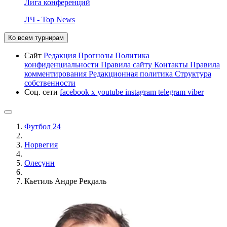
Лига конференций
ЛЧ - Top News
Ко всем турнирам
Сайт
Редакция
Прогнозы
Политика
конфиденциальности
Правила сайту
Контакты
Правила
комментирования
Редакционная политика
Структура
собственности
Соц. сети
facebook
x
youtube
instagram
telegram
viber
Футбол 24
Норвегия
Олесунн
Кьетиль Андре Рекдаль