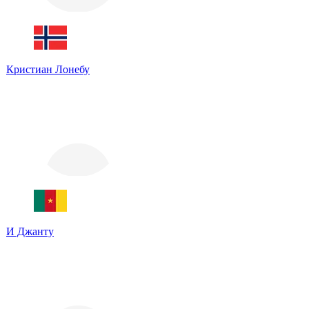
Кристиан Лонебу
И Джанту