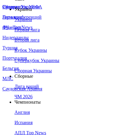
Сборная Украины
Италия
Суперкубок УЕФА
Украина
Германия
Лига конференций
Украина
Франция
ЛЧ - Top News
Первая лига
Нидерланды
Вторая лига
Турция
Кубок Украины
Португалия
Суперкубок Украины
Бельгия
Сборная Украины
Сборные
МЛС
Лига наций
Саудовская Аравия
ЧМ 2026
Чемпионаты
Англия
Испания
АПЛ Top News