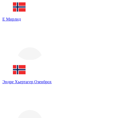
Е Мирлид
Эндре Хьертагер Озенброх