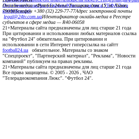
Лига чемпионов
Онлайн-медиа «Футбол 24»
Лига Европы
пл. Галицкая, дом. 15, м. Львов,
Юношеская лига УЕФА
Лига
конференций
79008
Телефон +380 (32) 229-77-77
Адрес электронной почты
legal@24tv.com.ua
Идентификатор онлайн-медиа в Реестре
субъектов в сфере медиа — R40-06058
21+
Материалы сайта предназначены для лиц старше 21 года
При цитировании и использовании любых материалов ссылка
на "Футбол 24" обязательна. При цитировании и
использовании в сети Интернет гиперссылка на сайтт
football24.ua
обязательное. Материалы со знаком
"Спецпроект", "Партнерский материал", "Реклама", "Новости
компаний" публикуем на правах рекламы.
21+
Материалы сайта предназначены для лиц старше 21 года
Все права защищены. © 2005 -
2026
, ЧАО
"Телерадиокомпания Люкс". "Футбол 24".