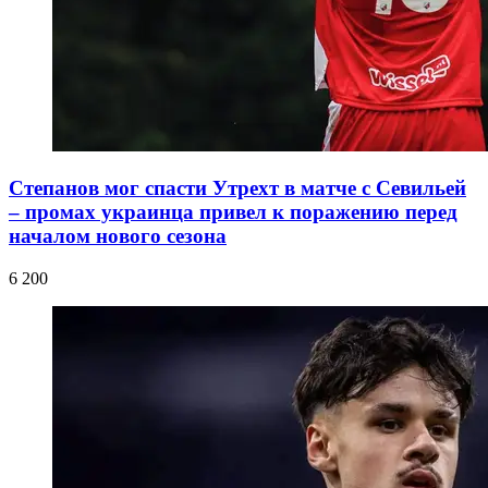
Степанов мог спасти Утрехт в матче с Севильей
– промах украинца привел к поражению перед
началом нового сезона
6 200