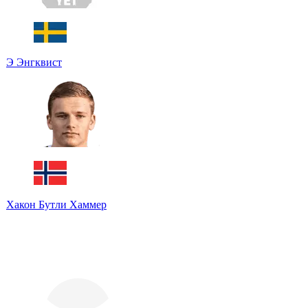
Э Энгквист
Хакон Бутли Хаммер