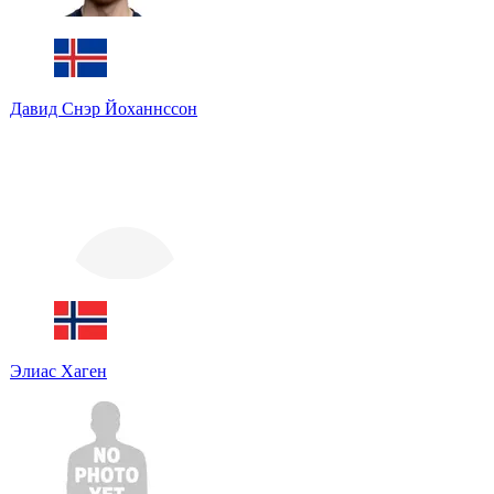
Давид Снэр Йоханнссон
Элиас Хаген