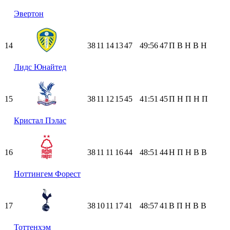
Эвертон
14
38
11
14
13
47
49:56
47
П
В
Н
В
Н
Лидс Юнайтед
15
38
11
12
15
45
41:51
45
П
Н
П
Н
П
Кристал Пэлас
16
38
11
11
16
44
48:51
44
Н
П
Н
В
В
Ноттингем Форест
17
38
10
11
17
41
48:57
41
В
П
Н
В
В
Тоттенхэм