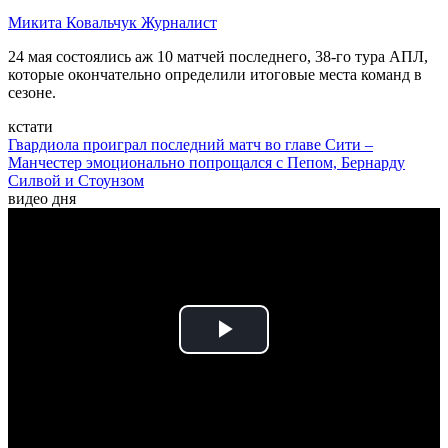
Микита Ковальчук
Журналист
24 мая состоялись аж 10 матчей последнего, 38-го тура АПЛ,
которые окончательно определили итоговые места команд в
сезоне.
кстати
Гвардиола проиграл последний матч во главе Сити –
Манчестер эмоционально попрощался с Пепом, Бернарду
Силвой и Стоунзом
видео дня
Play
Video