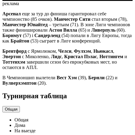
реклама
Арсенал
еще за тур до финиша гарантировал себе
чемпионство (85 очков).
Манчестер Сити
стал вторым (78),
Манчестер Юнайтед
– третьим (71). В зоне Лиги чемпионов
также финишировали
Астон Вилла
(65) и
Ливерпуль
(60).
Борнмут
(57) і
Сандерленд
(54) попали в Лигу Европы, тогда
как
Брайтон
(53) сыграет в Лиге конференций.
Брентфорд
с Ярмолюком,
Челси
,
Фулхэм
,
Ньюкасл
,
Эвертон
с Миколенко,
Лидс
,
Кристал Пэлас
,
Ноттингем
и
Тоттенхэм
завершили сезон без еврокубковых мест, но
остаются в АПЛ.
В Чемпионшип вылетели
Вест Хэм
(39),
Бернли
(22) и
Вулверхэмптон
(20).
Турнирная таблица
Общая
Общая
Дома
На выезде