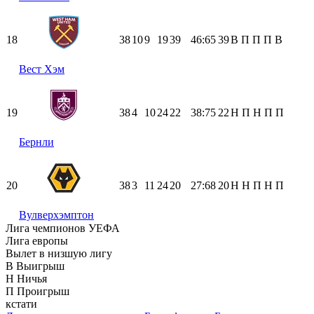
18
38
10
9
19
39
46:65
39
В
П
П
П
В
Вест Хэм
19
38
4
10
24
22
38:75
22
Н
П
Н
П
П
Бернли
20
38
3
11
24
20
27:68
20
Н
Н
П
Н
П
Вулверхэмптон
Лига чемпионов УЕФА
Лига европы
Вылет в низшую лигу
В
Выигрыш
Н
Ничья
П
Проигрыш
кстати