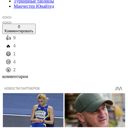
Турнирные таблицы
Манчестер Юнайтед
0
Комментировать
️👍
9
️🔥
4
️😄
1
️😢
4
️🤬
2
комментарии