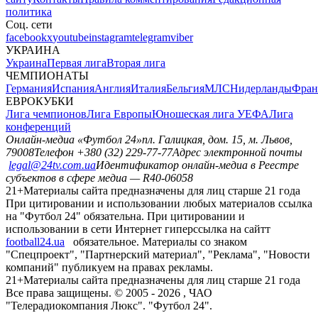
политика
Соц. сети
facebook
x
youtube
instagram
telegram
viber
УКРАИНА
Украина
Первая лига
Вторая лига
ЧЕМПИОНАТЫ
Германия
Испания
Англия
Италия
Бельгия
МЛС
Нидерланды
Фран
ЕВРОКУБКИ
Лига чемпионов
Лига Европы
Юношеская лига УЕФА
Лига
конференций
Онлайн-медиа «Футбол 24»
пл. Галицкая, дом. 15, м. Львов,
79008
Телефон +380 (32) 229-77-77
Адрес электронной почты
legal@24tv.com.ua
Идентификатор онлайн-медиа в Реестре
субъектов в сфере медиа — R40-06058
21+
Материалы сайта предназначены для лиц старше 21 года
При цитировании и использовании любых материалов ссылка
на "Футбол 24" обязательна. При цитировании и
использовании в сети Интернет гиперссылка на сайтт
football24.ua
обязательное. Материалы со знаком
"Спецпроект", "Партнерский материал", "Реклама", "Новости
компаний" публикуем на правах рекламы.
21+
Материалы сайта предназначены для лиц старше 21 года
Все права защищены. © 2005 -
2026
, ЧАО
"Телерадиокомпания Люкс". "Футбол 24".