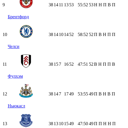
9
38
14
11
13
53
55:52
53
Н
Н
П
В
П
Брентфорд
10
38
14
10
14
52
58:52
52
П
В
Н
П
П
Челси
11
38
15
7
16
52
47:51
52
В
Н
П
П
В
Фулхэм
12
38
14
7
17
49
53:55
49
П
В
Н
В
П
Ньюкасл
13
38
13
10
15
49
47:50
49
П
П
Н
Н
П