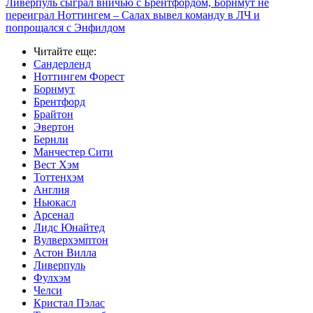
Ливерпуль сыграл вничью с Брентфордом, Борнмут не
переиграл Ноттингем – Салах вывел команду в ЛЧ и
попрощался с Энфилдом
Читайте еще
:
Сандерленд
Ноттингем Форест
Борнмут
Брентфорд
Брайтон
Эвертон
Бернли
Манчестер Сити
Вест Хэм
Тоттенхэм
Англия
Ньюкасл
Арсенал
Лидс Юнайтед
Вулверхэмптон
Астон Вилла
Ливерпуль
Фулхэм
Челси
Кристал Пэлас