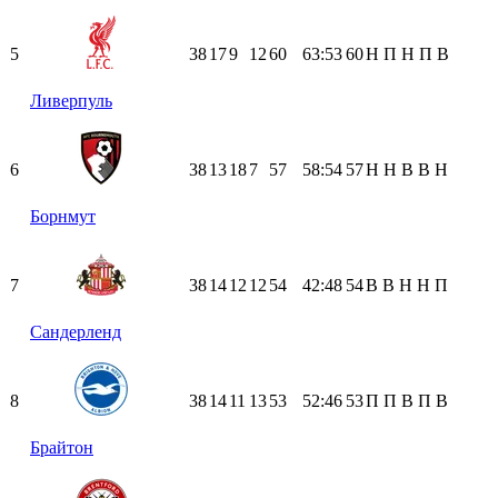
5
38
17
9
12
60
63:53
60
Н
П
Н
П
В
Ливерпуль
6
38
13
18
7
57
58:54
57
Н
Н
В
В
Н
Борнмут
7
38
14
12
12
54
42:48
54
В
В
Н
Н
П
Сандерленд
8
38
14
11
13
53
52:46
53
П
П
В
П
В
Брайтон