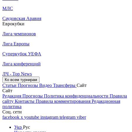
МЛС
Саудовская Аравия
Еврокубки
Лига чемпионов
Лига Европы
Суперкубок УЕФА
Лига конференций
ЛЧ - Top News
Ко всем турнирам
Статьи
Прогнозы
Видео
Трансферы
Сайт
Сайт
Редакция
Прогнозы
Политика конфиденциальности
Правила
сайту
Контакты
Правила комментирования
Редакционная
политика
Соц. сети
facebook
x
youtube
instagram
telegram
viber
Укр
Рус