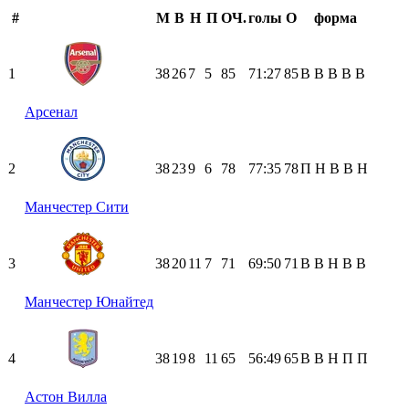
#
М
В
Н
П
ОЧ.
голы
О
форма
1
38
26
7
5
85
71:27
85
В
В
В
В
В
Арсенал
2
38
23
9
6
78
77:35
78
П
Н
В
В
Н
Манчестер Сити
3
38
20
11
7
71
69:50
71
В
В
Н
В
В
Манчестер Юнайтед
4
38
19
8
11
65
56:49
65
В
В
Н
П
П
Астон Вилла