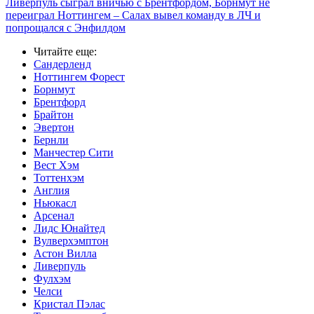
Ливерпуль сыграл вничью с Брентфордом, Борнмут не
переиграл Ноттингем – Салах вывел команду в ЛЧ и
попрощался с Энфилдом
Читайте еще
:
Сандерленд
Ноттингем Форест
Борнмут
Брентфорд
Брайтон
Эвертон
Бернли
Манчестер Сити
Вест Хэм
Тоттенхэм
Англия
Ньюкасл
Арсенал
Лидс Юнайтед
Вулверхэмптон
Астон Вилла
Ливерпуль
Фулхэм
Челси
Кристал Пэлас