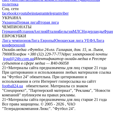
политика
Соц. сети
facebook
x
youtube
instagram
telegram
viber
УКРАИНА
Украина
Первая лига
Вторая лига
ЧЕМПИОНАТЫ
Германия
Испания
Англия
Италия
Бельгия
МЛС
Нидерланды
Фран
ЕВРОКУБКИ
Лига чемпионов
Лига Европы
Юношеская лига УЕФА
Лига
конференций
Онлайн-медиа «Футбол 24»
пл. Галицкая, дом. 15, м. Львов,
79008
Телефон +380 (32) 229-77-77
Адрес электронной почты
legal@24tv.com.ua
Идентификатор онлайн-медиа в Реестре
субъектов в сфере медиа — R40-06058
21+
Материалы сайта предназначены для лиц старше 21 года
При цитировании и использовании любых материалов ссылка
на "Футбол 24" обязательна. При цитировании и
использовании в сети Интернет гиперссылка на сайтт
football24.ua
обязательное. Материалы со знаком
"Спецпроект", "Партнерский материал", "Реклама", "Новости
компаний" публикуем на правах рекламы.
21+
Материалы сайта предназначены для лиц старше 21 года
Все права защищены. © 2005 -
2026
, ЧАО
"Телерадиокомпания Люкс". "Футбол 24".