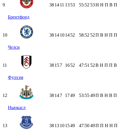
9
38
14
11
13
53
55:52
53
Н
Н
П
В
П
Брентфорд
10
38
14
10
14
52
58:52
52
П
В
Н
П
П
Челси
11
38
15
7
16
52
47:51
52
В
Н
П
П
В
Фулхэм
12
38
14
7
17
49
53:55
49
П
В
Н
В
П
Ньюкасл
13
38
13
10
15
49
47:50
49
П
П
Н
Н
П