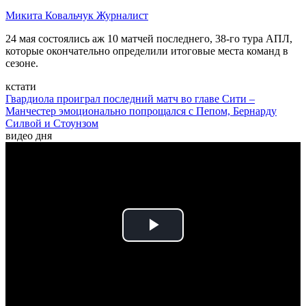
Микита Ковальчук
Журналист
24 мая состоялись аж 10 матчей последнего, 38-го тура АПЛ,
которые окончательно определили итоговые места команд в
сезоне.
кстати
Гвардиола проиграл последний матч во главе Сити –
Манчестер эмоционально попрощался с Пепом, Бернарду
Силвой и Стоунзом
видео дня
Play
Video