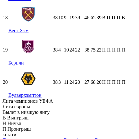
18
38
10
9
19
39
46:65
39
В
П
П
П
В
Вест Хэм
19
38
4
10
24
22
38:75
22
Н
П
Н
П
П
Бернли
20
38
3
11
24
20
27:68
20
Н
Н
П
Н
П
Вулверхэмптон
Лига чемпионов УЕФА
Лига европы
Вылет в низшую лигу
В
Выигрыш
Н
Ничья
П
Проигрыш
кстати