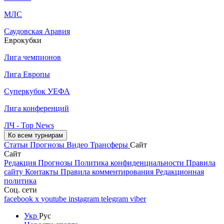
МЛС
Саудовская Аравия
Еврокубки
Лига чемпионов
Лига Европы
Суперкубок УЕФА
Лига конференций
ЛЧ - Top News
Ко всем турнирам
Статьи
Прогнозы
Видео
Трансферы
Сайт
Сайт
Редакция
Прогнозы
Политика конфиденциальности
Правила
сайту
Контакты
Правила комментирования
Редакционная
политика
Соц. сети
facebook
x
youtube
instagram
telegram
viber
Укр
Рус