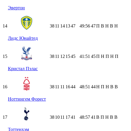
Эвертон
14
38
11
14
13
47
49:56
47
П
В
Н
В
Н
Лидс Юнайтед
15
38
11
12
15
45
41:51
45
П
Н
П
Н
П
Кристал Пэлас
16
38
11
11
16
44
48:51
44
Н
П
Н
В
В
Ноттингем Форест
17
38
10
11
17
41
48:57
41
В
П
Н
В
В
Тоттенхэм