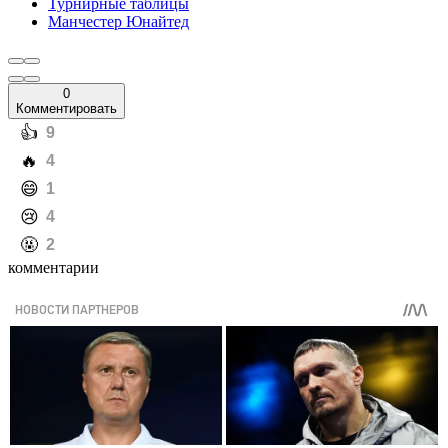
Турнирные таблицы
Манчестер Юнайтед
0
Комментировать
️👍
9
️🔥
4
️😄
1
️😢
4
️🤬
2
комментарии