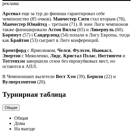
реклама
Арсенал
еще за тур до финиша гарантировал себе
чемпионство (85 очков).
Манчестер Сити
стал вторым (78),
Манчестер Юнайтед
– третьим (71). В зоне Лиги чемпионов
также финишировали
Астон Вилла
(65) и
Ливерпуль
(60).
Борнмут
(57) і
Сандерленд
(54) попали в Лигу Европы, тогда
как
Брайтон
(53) сыграет в Лиге конференций.
Брентфорд
с Ярмолюком,
Челси
,
Фулхэм
,
Ньюкасл
,
Эвертон
с Миколенко,
Лидс
,
Кристал Пэлас
,
Ноттингем
и
Тоттенхэм
завершили сезон без еврокубковых мест, но
остаются в АПЛ.
В Чемпионшип вылетели
Вест Хэм
(39),
Бернли
(22) и
Вулверхэмптон
(20).
Турнирная таблица
Общая
Общая
Дома
На выезде