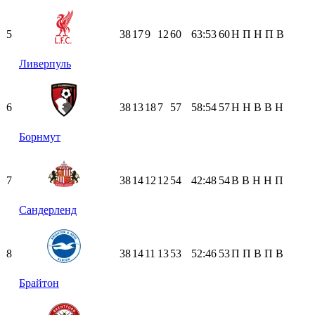
5
38
17
9
12
60
63:53
60
Н
П
Н
П
В
Ливерпуль
6
38
13
18
7
57
58:54
57
Н
Н
В
В
Н
Борнмут
7
38
14
12
12
54
42:48
54
В
В
Н
Н
П
Сандерленд
8
38
14
11
13
53
52:46
53
П
П
В
П
В
Брайтон