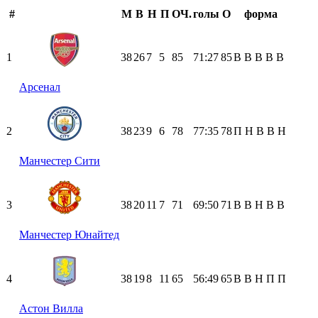
#
М
В
Н
П
ОЧ.
голы
О
форма
1
38
26
7
5
85
71:27
85
В
В
В
В
В
Арсенал
2
38
23
9
6
78
77:35
78
П
Н
В
В
Н
Манчестер Сити
3
38
20
11
7
71
69:50
71
В
В
Н
В
В
Манчестер Юнайтед
4
38
19
8
11
65
56:49
65
В
В
Н
П
П
Астон Вилла