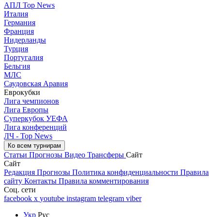
АПЛ Top News
Италия
Германия
Франция
Нидерланды
Турция
Португалия
Бельгия
МЛС
Саудовская Аравия
Еврокубки
Лига чемпионов
Лига Европы
Суперкубок УЕФА
Лига конференций
ЛЧ - Top News
Ко всем турнирам
Статьи
Прогнозы
Видео
Трансферы
Сайт
Сайт
Редакция
Прогнозы
Политика конфиденциальности
Правила
сайту
Контакты
Правила комментирования
Соц. сети
facebook
x
youtube
instagram
telegram
viber
Укр
Рус