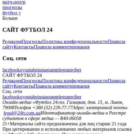
матч-центр
прогнозы
футбол +
Больше
САЙТ ФУТБОЛ 24
Редакция
Прогнозы
Политика конфиденциальности
Правила
сайту
Контакты
Правила комментирования
Соц. сети
facebook
x
youtube
instagram
telegram
viber
САЙТ ФУТБОЛ 24
Редакция
Прогнозы
Политика конфиденциальности
Правила
сайту
Контакты
Правила комментирования
Соц. сети
facebook
x
youtube
instagram
telegram
viber
Онлайн-медиа «Футбол 24»
пл. Галицкая, дом. 15, м. Львов,
79008
Телефон +380 (32) 229-77-77
Адрес электронной почты
legal@24tv.com.ua
Идентификатор онлайн-медиа в Реестре
субъектов в сфере медиа — R40-06058
21+
Материалы сайта предназначены для лиц старше 21 года
При цитировании и использовании любых материалов ссылка