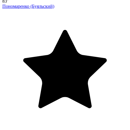
83’
Пономаренко
(Буяльский)