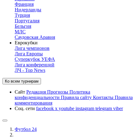
Франция
Нидерланды
Турция
Португалия
Бельгия
МЛС
Саудовская Аравия
Еврокубки
Лига чемпионов
Лига Европы
Суперкубок УЕФА
Лига конференций
ЛЧ - Top News
Ко всем турнирам
Сайт
Редакция
Прогнозы
Политика
конфиденциальности
Правила сайту
Контакты
Правила
комментирования
Соц. сети
facebook
x
youtube
instagram
telegram
viber
Футбол 24