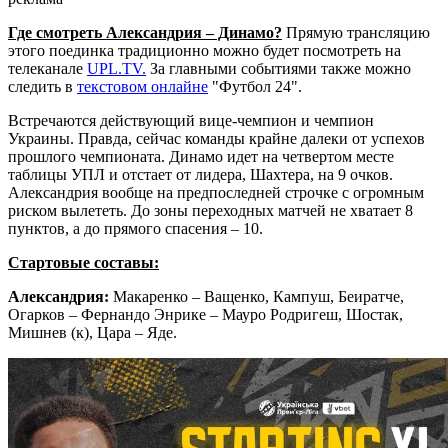
Где смотреть Александрия – Динамо?
Прямую трансляцию
этого поединка традиционно можно будет посмотреть на
телеканале
UPL.TV.
За главными событиями также можно
следить в
текстовом онлайне
"Футбол 24".
Встречаются действующий вице-чемпион и чемпион
Украины. Правда, сейчас команды крайне далеки от успехов
прошлого чемпионата. Динамо идет на четвертом месте
таблицы УПЛ и отстает от лидера, Шахтера, на 9 очков.
Александрия вообще на предпоследней строчке с огромным
риском вылететь. До зоны переходных матчей не хватает 8
пунктов, а до прямого спасения – 10.
Стартовые составы:
Александрия:
Макаренко
– Ващенко, Кампуш, Беиратче,
Огарков – Фернандо Энрике – Мауро Родригеш, Шостак,
Мишнев (к), Цара – Яде.