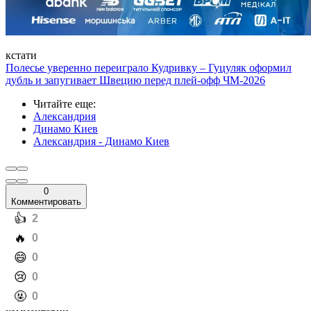
кстати
Полесье уверенно переиграло Кудривку – Гуцуляк оформил
дубль и запугивает Швецию перед плей-офф ЧМ-2026
Читайте еще
:
Александрия
Динамо Киев
Александрия - Динамо Киев
0
Комментировать
️👍
2
️🔥
0
️😄
0
️😢
0
️🤬
0