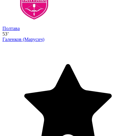
Полтава
53’
Галенков
(Марусич)