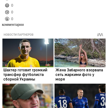
️😄
0
️😢
0
️🤬
0
комментарии