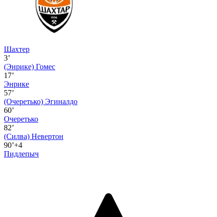
Шахтер
3’
(Энрике)
Гомес
17’
Энрике
57’
(Очеретько)
Эгиналдо
60’
Очеретько
82’
(Силва)
Невертон
90’+4
Пидлепыч