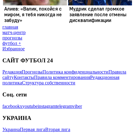
главная
матч-центр
прогнозы
футбол +
Избранное
САЙТ ФУТБОЛ 24
Редакция
Прогнозы
Политика конфиденциальности
Правила
сайту
Контакты
Правила комментирования
Редакционная
политика
Структура собственности
Соц. сети
facebook
x
youtube
instagram
telegram
viber
УКРАИНА
Украина
Первая лига
Вторая лига