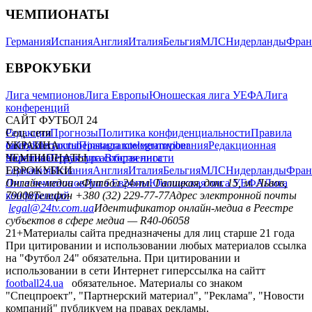
ЧЕМПИОНАТЫ
Германия
Испания
Англия
Италия
Бельгия
МЛС
Нидерланды
Фран
ЕВРОКУБКИ
Лига чемпионов
Лига Европы
Юношеская лига УЕФА
Лига
конференций
САЙТ ФУТБОЛ 24
Редакция
Соц. сети
Прогнозы
Политика конфиденциальности
Правила
сайту
facebook
УКРАИНА
Контакты
x
youtube
Правила комментирования
instagram
telegram
viber
Редакционная
политика
Украина
ЧЕМПИОНАТЫ
Первая лига
Структура собственности
Вторая лига
Германия
ЕВРОКУБКИ
Испания
Англия
Италия
Бельгия
МЛС
Нидерланды
Фран
Лига чемпионов
Онлайн-медиа «Футбол 24»
Лига Европы
пл. Галицкая, дом. 15, м. Львов,
Юношеская лига УЕФА
Лига
конференций
79008
Телефон +380 (32) 229-77-77
Адрес электронной почты
legal@24tv.com.ua
Идентификатор онлайн-медиа в Реестре
субъектов в сфере медиа — R40-06058
21+
Материалы сайта предназначены для лиц старше 21 года
При цитировании и использовании любых материалов ссылка
на "Футбол 24" обязательна. При цитировании и
использовании в сети Интернет гиперссылка на сайтт
football24.ua
обязательное. Материалы со знаком
"Спецпроект", "Партнерский материал", "Реклама", "Новости
компаний" публикуем на правах рекламы.