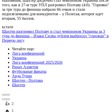
Напомним, Шахтер досрочно стал чемпионом Украины после
того, как в 27-м туре УПЛ разгромил Полтаву (4:0). "Горняки"
за три тура до финиша набрали 66 очков и стали
недосягаемыми для конкурентов – у Полесья, которое идет
вторым, 55 баллов.
кстати
Шахтер разгромил Полтаву и стал чемпионом Украины за 3
тура до финиша – Изаки Силва дублем выбросил "горожан" в
Первую лигу
Читайте еще
:
Лига конференций
Украина
Лига конференций 2025/2026
Ринат Ахметов
футбольные фанаты
Арда Туран
Шахтер - Полтава
Шахтер
️👍
2
️🔥
1