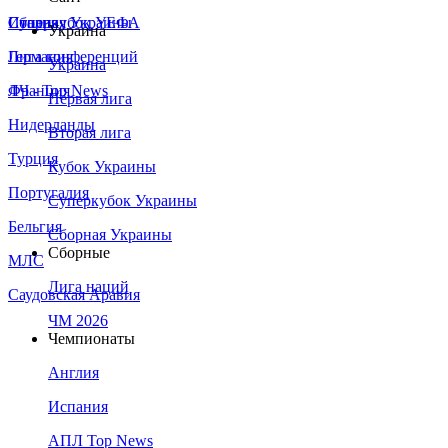
Сборная Украины
Италия
Суперкубок УЕФА
Украина
Германия
Лига конференций
Украина
Франция
ЛЧ - Top News
Первая лига
Нидерланды
Вторая лига
Турция
Кубок Украины
Португалия
Суперкубок Украины
Бельгия
Сборная Украины
Сборные
МЛС
Лига наций
Саудовская Аравия
ЧМ 2026
Чемпионаты
Англия
Испания
АПЛ Top News