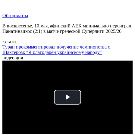
Обзор матча
В воскресенье, 10 мая, афинский АЕК минимально переиграл
Панатинаикос (2:1) в матче греческой Суперлиги 2025/26.
кстати
Туран прокомментировал получение чемпионства с
Шахтером: "Я благодарен украинскому народу"
видео дня
Play
Video