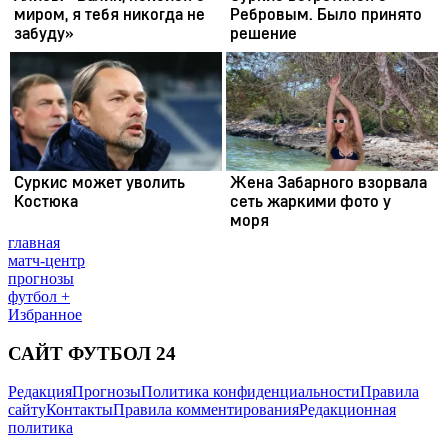
главная
матч-центр
прогнозы
футбол +
Избранное
САЙТ ФУТБОЛ 24
Редакция
Прогнозы
Политика конфиденциальности
Правила
сайту
Контакты
Правила комментирования
Редакционная
политика