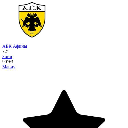
АЕК Афины
72’
Зини
90’+3
Мариу