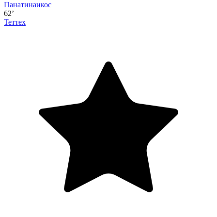
Панатинаикос
62’
Теттех