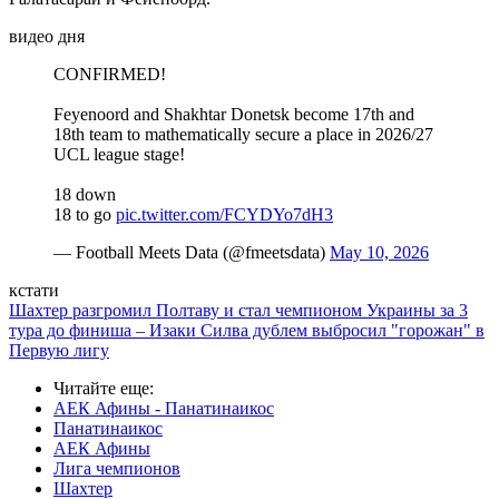
видео дня
CONFIRMED!
Feyenoord and Shakhtar Donetsk become 17th and
18th team to mathematically secure a place in 2026/27
UCL league stage!
18 down
18 to go
pic.twitter.com/FCYDYo7dH3
— Football Meets Data (@fmeetsdata)
May 10, 2026
кстати
Шахтер разгромил Полтаву и стал чемпионом Украины за 3
тура до финиша – Изаки Силва дублем выбросил "горожан" в
Первую лигу
Читайте еще
:
АЕК Афины - Панатинаикос
Панатинаикос
АЕК Афины
Лига чемпионов
Шахтер