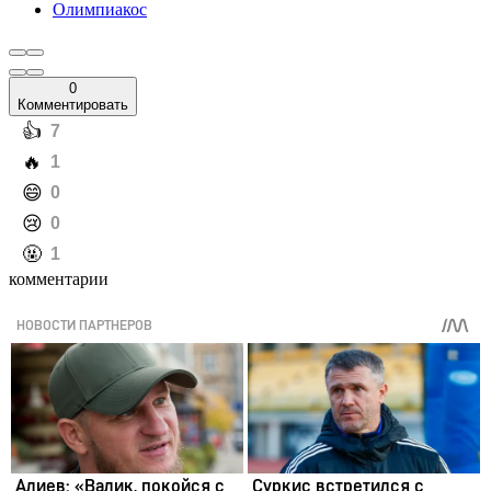
Олимпиакос
0
Комментировать
️👍
7
️🔥
1
️😄
0
️😢
0
️🤬
1
комментарии