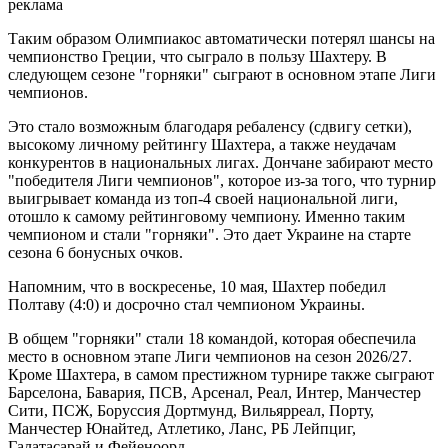
реклама
Таким образом Олимпиакос автоматически потерял шансы на
чемпионство Греции, что сыграло в пользу Шахтеру. В
следующем сезоне "горняки" сыграют в основном этапе Лиги
чемпионов.
Это стало возможным благодаря ребаленсу (сдвигу сетки),
высокому личному рейтингу Шахтера, а также неудачам
конкурентов в национальных лигах. Дончане забирают место
"победителя Лиги чемпионов", которое из-за того, что турнир
выигрывает команда из топ-4 своей национальной лиги,
отошло к самому рейтинговому чемпиону. Именно таким
чемпионом и стали "горняки". Это дает Украине на старте
сезона 6 бонусных очков.
Напомним, что в воскресенье, 10 мая, Шахтер победил
Полтаву (4:0) и досрочно стал чемпионом Украины.
В общем "горняки" стали 18 командой, которая обеспечила
место в основном этапе Лиги чемпионов на сезон 2026/27.
Кроме Шахтера, в самом престижном турнире также сыграют
Барселона, Бавария, ПСВ, Арсенал, Реал, Интер, Манчестер
Сити, ПСЖ, Боруссия Дортмунд, Вильярреал, Порту,
Манчестер Юнайтед, Атлетико, Ланс, РБ Лейпциг,
Галатасарай и Фейеноорд.