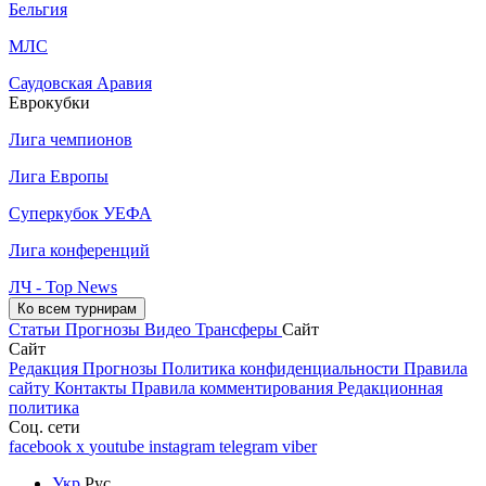
Бельгия
МЛС
Саудовская Аравия
Еврокубки
Лига чемпионов
Лига Европы
Суперкубок УЕФА
Лига конференций
ЛЧ - Top News
Ко всем турнирам
Статьи
Прогнозы
Видео
Трансферы
Сайт
Сайт
Редакция
Прогнозы
Политика конфиденциальности
Правила
сайту
Контакты
Правила комментирования
Редакционная
политика
Соц. сети
facebook
x
youtube
instagram
telegram
viber
Укр
Рус