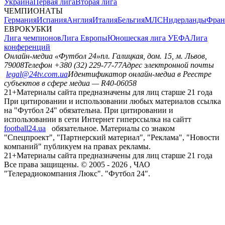
Украина
Первая лига
Вторая лига
ЧЕМПИОНАТЫ
Германия
Испания
Англия
Италия
Бельгия
МЛС
Нидерланды
Фран
ЕВРОКУБКИ
Лига чемпионов
Лига Европы
Юношеская лига УЕФА
Лига
конференций
Онлайн-медиа «Футбол 24»
пл. Галицкая, дом. 15, м. Львов,
79008
Телефон +380 (32) 229-77-77
Адрес электронной почты
legal@24tv.com.ua
Идентификатор онлайн-медиа в Реестре
субъектов в сфере медиа — R40-06058
21+
Материалы сайта предназначены для лиц старше 21 года
При цитировании и использовании любых материалов ссылка
на "Футбол 24" обязательна. При цитировании и
использовании в сети Интернет гиперссылка на сайтт
football24.ua
обязательное. Материалы со знаком
"Спецпроект", "Партнерский материал", "Реклама", "Новости
компаний" публикуем на правах рекламы.
21+
Материалы сайта предназначены для лиц старше 21 года
Все права защищены. © 2005 -
2026
, ЧАО
"Телерадиокомпания Люкс". "Футбол 24".