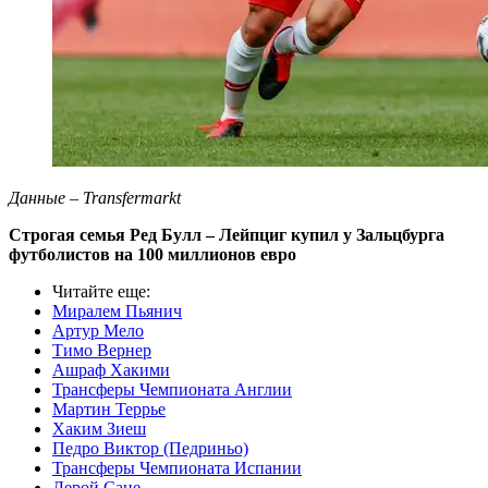
Данные – Transfermarkt
Строгая семья Ред Булл – Лейпциг купил у Зальцбурга
футболистов на 100 миллионов евро
Читайте еще
:
Миралем Пьянич
Артур Мело
Тимо Вернер
Ашраф Хакими
Трансферы Чемпионата Англии
Мартин Террье
Хаким Зиеш
Педро Виктор (Педриньо)
Трансферы Чемпионата Испании
Лерой Сане