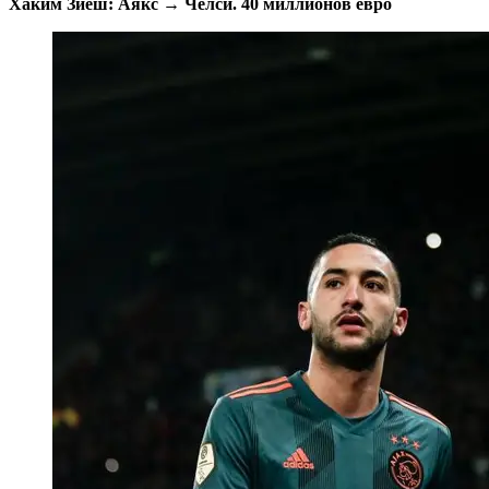
Хаким Зиеш: Аякс → Челси. 40 миллионов евро