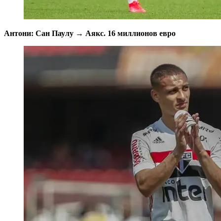
Антони: Сан Паулу → Аякс. 16 миллионов евро