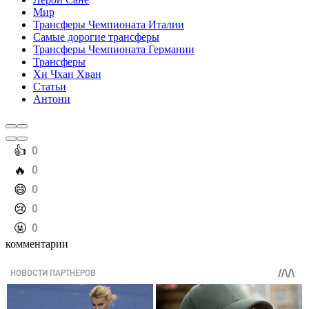
Мир
Трансферы Чемпионата Италии
Самые дорогие трансферы
Трансферы Чемпионата Германии
Трансферы
Хи Чхан Хван
Статьи
Антони
️👍
0
️🔥
0
️😄
0
️😢
0
️🤬
0
комментарии