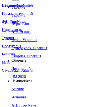
Сборная Украины
Италия
Суперкубок УЕФА
Украина
Германия
Лига конференций
Украина
Франция
ЛЧ - Top News
Первая лига
Нидерланды
Вторая лига
Турция
Кубок Украины
Португалия
Суперкубок Украины
Бельгия
Сборная Украины
Сборные
МЛС
Лига наций
Саудовская Аравия
ЧМ 2026
Чемпионаты
Англия
Испания
АПЛ Top News