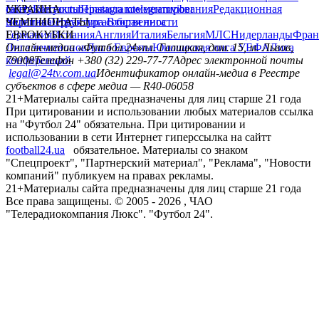
сайту
facebook
УКРАИНА
Контакты
x
youtube
Правила комментирования
instagram
telegram
viber
Редакционная
политика
Украина
ЧЕМПИОНАТЫ
Первая лига
Структура собственности
Вторая лига
Германия
ЕВРОКУБКИ
Испания
Англия
Италия
Бельгия
МЛС
Нидерланды
Фран
Лига чемпионов
Онлайн-медиа «Футбол 24»
Лига Европы
пл. Галицкая, дом. 15, м. Львов,
Юношеская лига УЕФА
Лига
конференций
79008
Телефон +380 (32) 229-77-77
Адрес электронной почты
legal@24tv.com.ua
Идентификатор онлайн-медиа в Реестре
субъектов в сфере медиа — R40-06058
21+
Материалы сайта предназначены для лиц старше 21 года
При цитировании и использовании любых материалов ссылка
на "Футбол 24" обязательна. При цитировании и
использовании в сети Интернет гиперссылка на сайтт
football24.ua
обязательное. Материалы со знаком
"Спецпроект", "Партнерский материал", "Реклама", "Новости
компаний" публикуем на правах рекламы.
21+
Материалы сайта предназначены для лиц старше 21 года
Все права защищены. © 2005 -
2026
, ЧАО
"Телерадиокомпания Люкс". "Футбол 24".