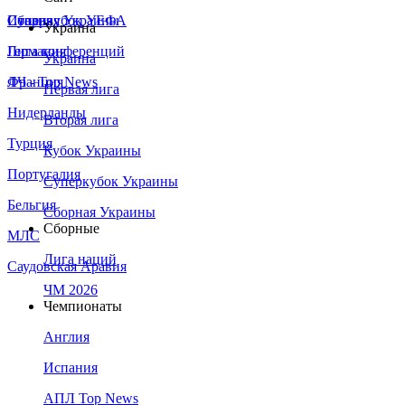
Сборная Украины
Италия
Суперкубок УЕФА
Украина
Германия
Лига конференций
Украина
Франция
ЛЧ - Top News
Первая лига
Нидерланды
Вторая лига
Турция
Кубок Украины
Португалия
Суперкубок Украины
Бельгия
Сборная Украины
Сборные
МЛС
Лига наций
Саудовская Аравия
ЧМ 2026
Чемпионаты
Англия
Испания
АПЛ Top News