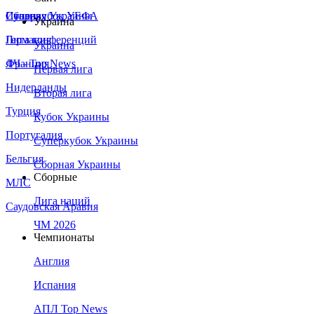
Сборная Украины
Италия
Суперкубок УЕФА
Украина
Германия
Лига конференций
Украина
Франция
ЛЧ - Top News
Первая лига
Нидерланды
Вторая лига
Турция
Кубок Украины
Португалия
Суперкубок Украины
Бельгия
Сборная Украины
Сборные
МЛС
Лига наций
Саудовская Аравия
ЧМ 2026
Чемпионаты
Англия
Испания
АПЛ Top News