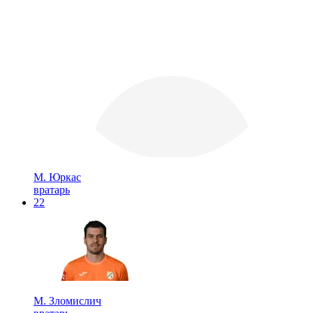
М. Юркас
вратарь
22
М. Зломислич