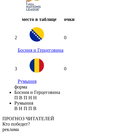
место в таблице
очки
2
0
Босния и Герцеговина
3
0
Румыния
форма
Босния и Герцеговина
П
В
П
Н
Н
Румыния
В
Н
П
П
В
ПРОГНОЗ ЧИТАТЕЛЕЙ
Кто победит?
реклама