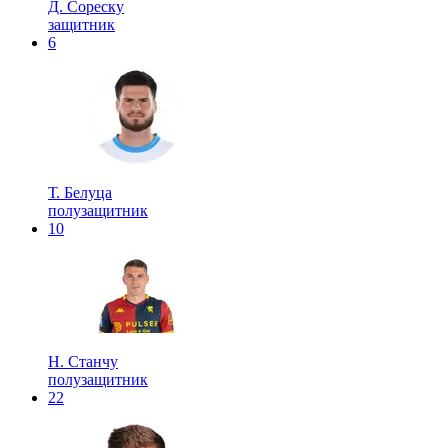
Д. Сореску
защитник
6
Т. Белуца
полузащитник
10
Н. Станчу
полузащитник
22