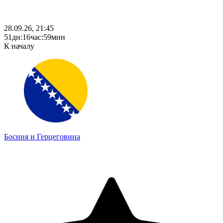
28.09.26, 21:45
51
дн
:
16
час
:
59
мин
К началу
Босния и Герцеговина