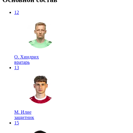
12
О. Хиндрих
вратарь
13
М. Илие
защитник
15