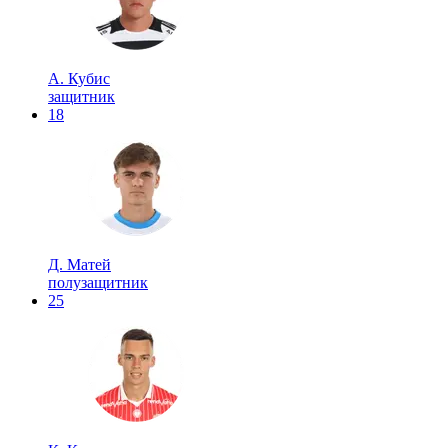
А. Кубис
защитник
18
Д. Матей
полузащитник
25