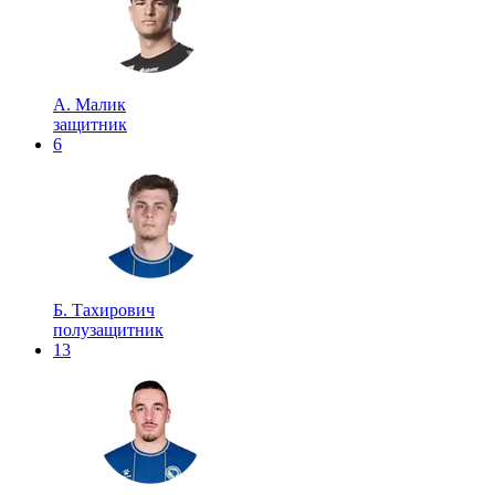
А. Малик
защитник
6
Б. Тахирович
полузащитник
13