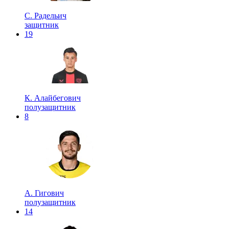
С. Радельич
защитник
19
К. Алайбегович
полузащитник
8
А. Гигович
полузащитник
14