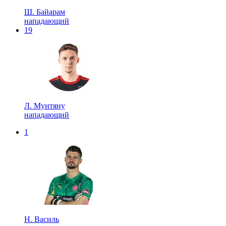
Ш. Байарам
нападающий
19
Л. Мунтяну
нападающий
1
Н. Василь