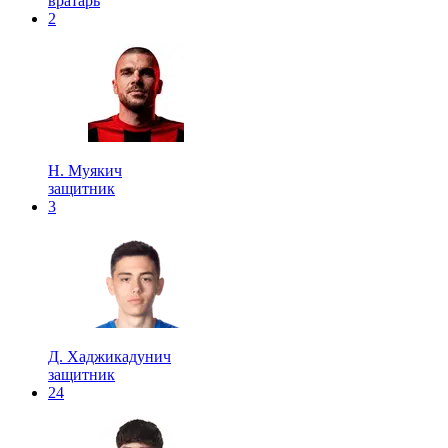
вратарь
2
Н. Муякич
защитник
3
Д. Хаджикадунич
защитник
24