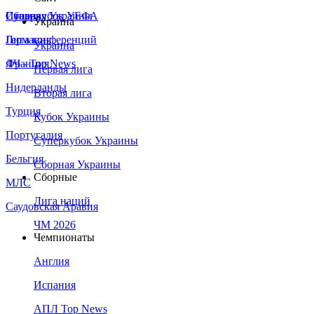
Сборная Украины
Италия
Суперкубок УЕФА
Украина
Германия
Лига конференций
Украина
Франция
ЛЧ - Top News
Первая лига
Нидерланды
Вторая лига
Турция
Кубок Украины
Португалия
Суперкубок Украины
Бельгия
Сборная Украины
Сборные
МЛС
Лига наций
Саудовская Аравия
ЧМ 2026
Чемпионаты
Англия
Испания
АПЛ Top News