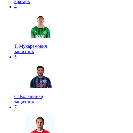
вратарь
4
Т. Мухаремович
защитник
5
С. Колашинац
защитник
7