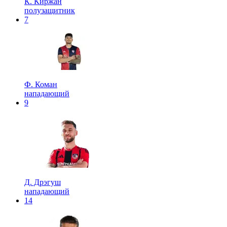
К. Киржан
полузащитник
7
Ф. Коман
нападающий
9
Д. Дрэгуш
нападающий
14