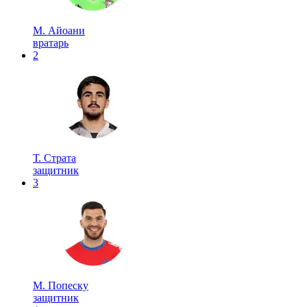
М. Айоани
вратарь
2
Т. Страта
защитник
3
М. Попеску
защитник