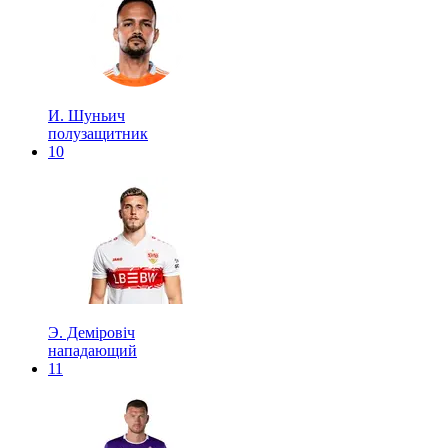
И. Шуньич
полузащитник
10
Э. Деміровіч
нападающий
11