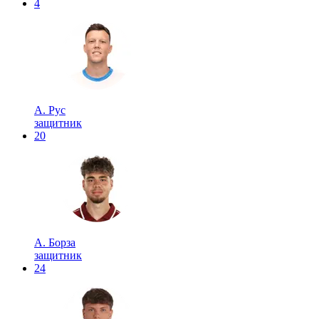
4
А. Рус
защитник
20
А. Борза
защитник
24