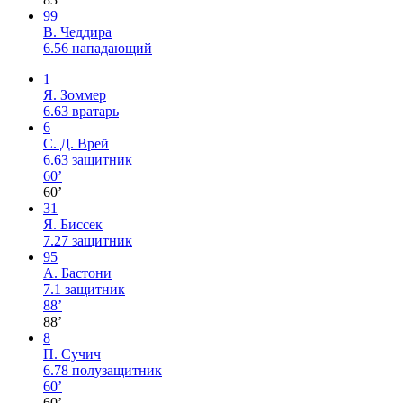
99
В. Чеддира
6.56
нападающий
1
Я. Зоммер
6.63
вратарь
6
С. Д. Врей
6.63
защитник
60’
60’
31
Я. Биссек
7.27
защитник
95
А. Бастони
7.1
защитник
88’
88’
8
П. Сучич
6.78
полузащитник
60’
60’