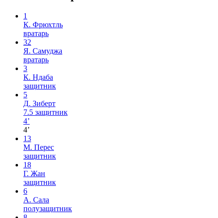
1
К. Фрюхтль
вратарь
32
Я. Самуджа
вратарь
3
К. Ндаба
защитник
5
Д. Зиберт
7.5
защитник
4’
4’
13
М. Перес
защитник
18
Г. Жан
защитник
6
А. Сала
полузащитник
8