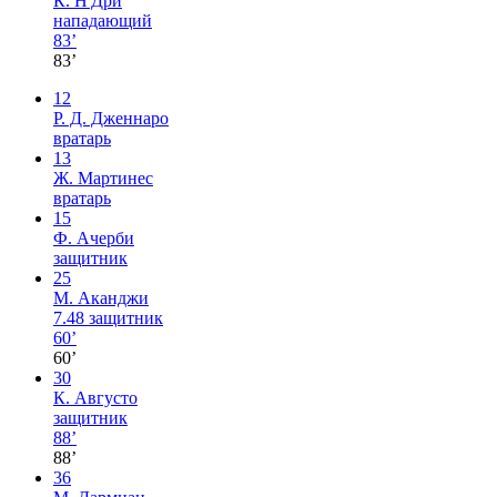
К. Н'Дри
нападающий
83’
83’
12
Р. Д. Дженнаро
вратарь
13
Ж. Мартинес
вратарь
15
Ф. Ачерби
защитник
25
М. Аканджи
7.48
защитник
60’
60’
30
К. Августо
защитник
88’
88’
36