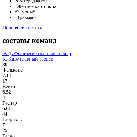
285
Передачи
591
1
Жёлтые карточки
2
5
Замены
5
1
Травмы
0
Полная статистика
составы команд
Э. Д. Франческо
главный тренер
К. Киву
главный тренер
30
Фальконе
7.14
17
Вейга
6.52
4
Гаспар
6.61
44
Габриэль
7
25
Галло