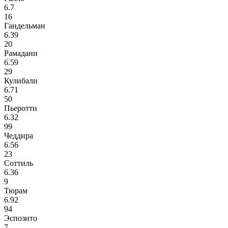
6.7
16
Гандельман
6.39
20
Рамадани
6.59
29
Кулибали
6.71
50
Пьеротти
6.32
99
Чеддира
6.56
23
Соттиль
6.36
9
Тюрам
6.92
94
Эспозито
7