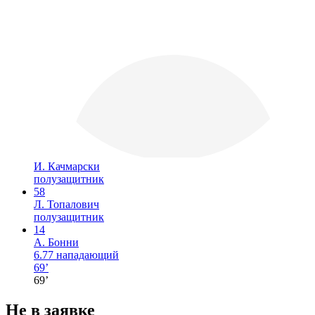
И. Качмарски
полузащитник
58
Л. Топалович
полузащитник
14
А. Бонни
6.77
нападающий
69’
69’
Не в заявке