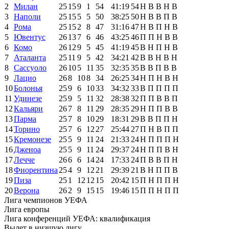
2
Милан
25
15
9
1
54
41:19
54
Н
В
В
Н
В
3
Наполи
25
15
5
5
50
38:25
50
Н
В
В
П
В
4
Рома
25
15
2
8
47
31:16
47
Н
В
П
Н
В
5
Ювентус
26
13
7
6
46
43:25
46
П
П
Н
В
В
6
Комо
26
12
9
5
45
41:19
45
В
Н
П
Н
В
7
Аталанта
25
11
9
5
42
34:21
42
В
В
Н
В
Н
8
Сассуоло
26
10
5
11
35
32:35
35
В
В
П
В
В
9
Лацио
26
8
10
8
34
26:25
34
Н
П
Н
В
Н
10
Болонья
25
9
6
10
33
34:32
33
В
П
П
П
П
11
Удинезе
25
9
5
11
32
28:38
32
П
П
В
В
П
12
Кальяри
26
7
8
11
29
28:35
29
Н
П
П
В
В
13
Парма
25
7
8
10
29
18:31
29
В
В
П
П
Н
14
Торино
25
7
6
12
27
25:44
27
П
Н
В
П
П
15
Кремонезе
25
5
9
11
24
21:33
24
Н
П
П
П
Н
16
Дженоа
25
5
9
11
24
29:37
24
Н
П
П
В
Н
17
Лечче
26
6
6
14
24
17:33
24
П
В
В
П
Н
18
Фиорентина
25
4
9
12
21
29:39
21
В
Н
П
П
В
19
Пиза
25
1
12
12
15
20:42
15
П
Н
П
П
Н
20
Верона
26
2
9
15
15
19:46
15
П
П
Н
П
П
Лига чемпионов УЕФА
Лига европы
Лига конференций УЕФА: квалификация
Вылет в низшую лигу