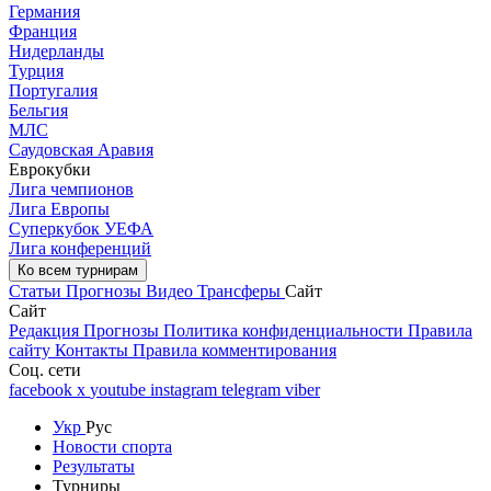
Германия
Франция
Нидерланды
Турция
Португалия
Бельгия
МЛС
Саудовская Аравия
Еврокубки
Лига чемпионов
Лига Европы
Суперкубок УЕФА
Лига конференций
Ко всем турнирам
Статьи
Прогнозы
Видео
Трансферы
Сайт
Сайт
Редакция
Прогнозы
Политика конфиденциальности
Правила
сайту
Контакты
Правила комментирования
Соц. сети
facebook
x
youtube
instagram
telegram
viber
Укр
Рус
Новости спорта
Результаты
Турниры