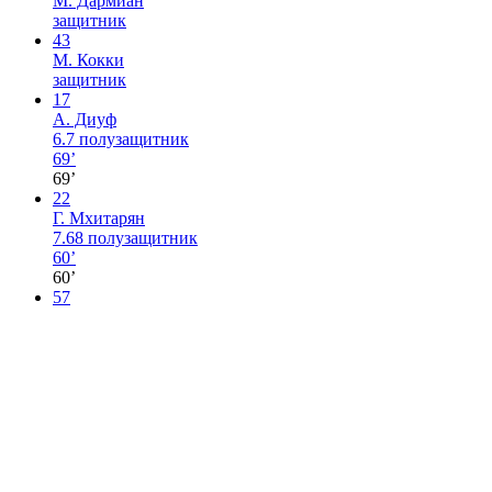
М. Дармиан
защитник
43
М. Кокки
защитник
17
А. Диуф
6.7
полузащитник
69’
69’
22
Г. Мхитарян
7.68
полузащитник
60’
60’
57