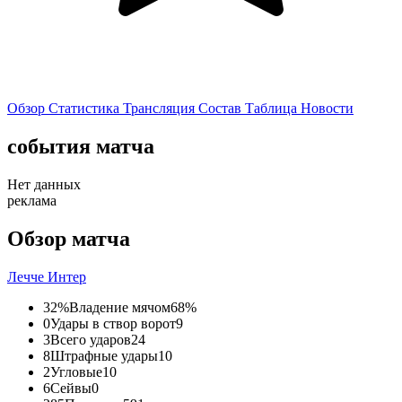
Обзор
Статистика
Трансляция
Состав
Таблица
Новости
события матча
Нет данных
реклама
Обзор матча
Лечче
Интер
32%
Владение мячом
68%
0
Удары в створ ворот
9
3
Всего ударов
24
8
Штрафные удары
10
2
Угловые
10
6
Сейвы
0