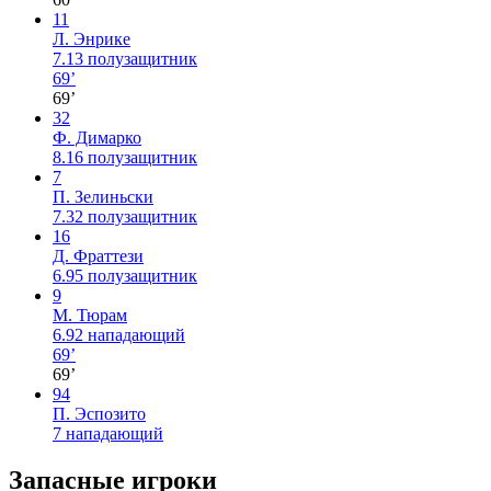
11
Л. Энрике
7.13
полузащитник
69’
69’
32
Ф. Димарко
8.16
полузащитник
7
П. Зелиньски
7.32
полузащитник
16
Д. Фраттези
6.95
полузащитник
9
М. Тюрам
6.92
нападающий
69’
69’
94
П. Эспозито
7
нападающий
Запасные игроки