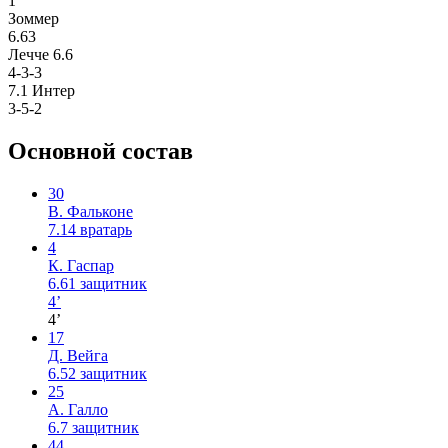
1
Зоммер
6.63
Лечче
6.6
4-3-3
7.1
Интер
3-5-2
Основной состав
30
В. Фальконе
7.14
вратарь
4
К. Гаспар
6.61
защитник
4’
4’
17
Д. Вейга
6.52
защитник
25
А. Галло
6.7
защитник
44