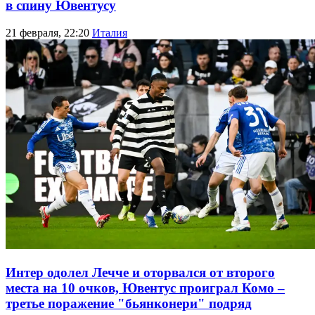
в спину Ювентусу
21 февраля, 22:20
Италия
Интер одолел Лечче и оторвался от второго
места на 10 очков, Ювентус проиграл Комо –
третье поражение "бьянконери" подряд