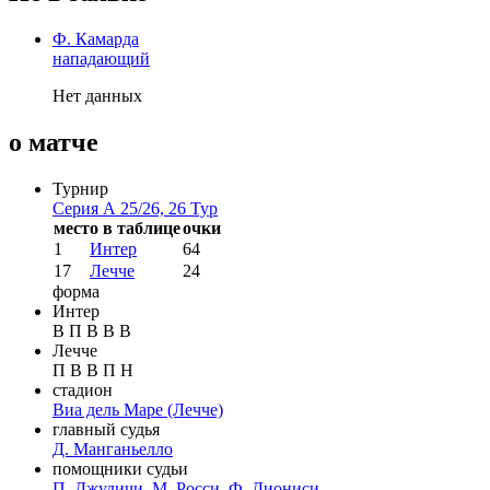
Ф. Камарда
нападающий
Нет данных
о матче
Турнир
Серия А 25/26, 26 Тур
место в таблице
очки
1
Интер
64
17
Лечче
24
форма
Интер
В
П
В
В
В
Лечче
П
В
В
П
Н
стадион
Виа дель Маре
(Лечче)
главный судья
Д. Манганьелло
помощники судьи
П. Джудичи
,
М. Росси
,
Ф. Диониси