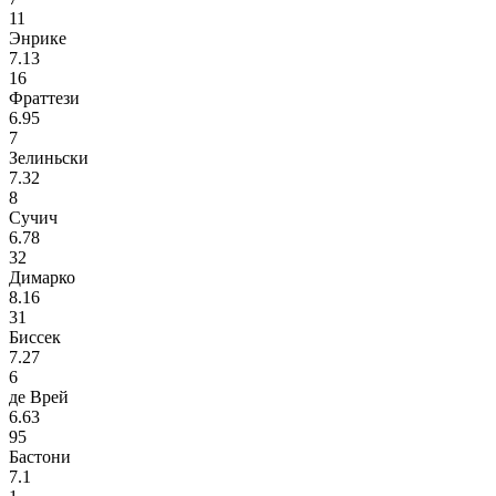
11
Энрике
7.13
16
Фраттези
6.95
7
Зелиньски
7.32
8
Сучич
6.78
32
Димарко
8.16
31
Биссек
7.27
6
де Врей
6.63
95
Бастони
7.1