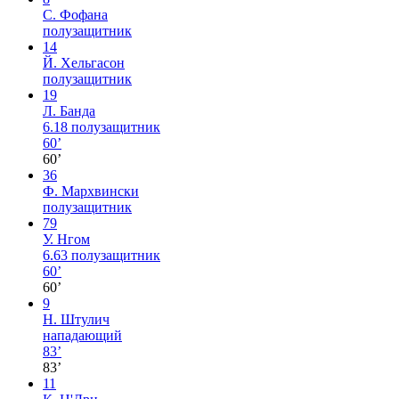
С. Фофана
полузащитник
14
Й. Хельгасон
полузащитник
19
Л. Банда
6.18
полузащитник
60’
60’
36
Ф. Мархвински
полузащитник
79
У. Нгом
6.63
полузащитник
60’
60’
9
Н. Штулич
нападающий
83’
83’
11