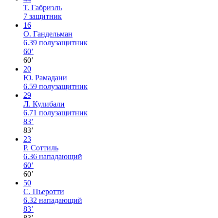
Т. Габриэль
7
защитник
16
О. Гандельман
6.39
полузащитник
60’
60’
20
Ю. Рамадани
6.59
полузащитник
29
Л. Кулибали
6.71
полузащитник
83’
83’
23
Р. Соттиль
6.36
нападающий
60’
60’
50
С. Пьеротти
6.32
нападающий
83’
83’