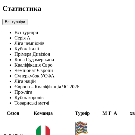
Статистика
Всі турніри
Всі турніри
Серія А
Ліга чемпіонів
Кубок Італії
Прімера Дивізіон
Копа Судамерікана
Кваліфікація Євро
Чемпіонат Європи
Суперкубок УЄФА
Ліга націй
Європа – Кваліфікація ЧС 2026
Про-ліга
Кубок королів
Товариські матчі
Сезон
Команда
Турнір
М
Г
А
хв