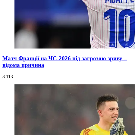
Матч Франції на ЧС-2026 під загрозою зриву –
відома причина
8 113