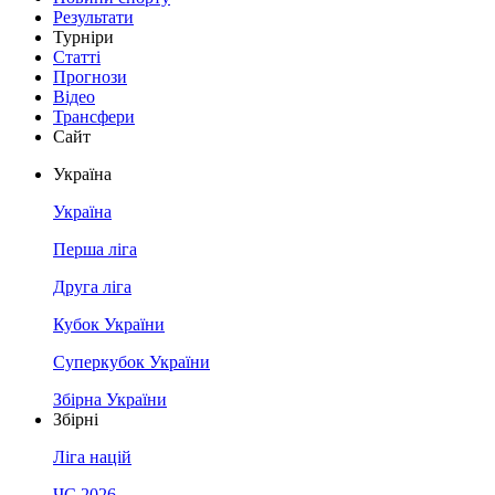
Результати
Турніри
Статті
Прогнози
Відео
Трансфери
Сайт
Україна
Україна
Перша ліга
Друга ліга
Кубок України
Суперкубок України
Збірна України
Збірні
Ліга націй
ЧС 2026