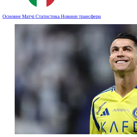
Основне
Матчі
Статистика
Новини
трансфери