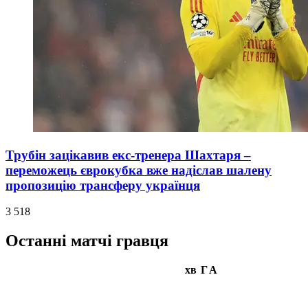
Трубін зацікавив екс-тренера Шахтаря –
переможець єврокубка вже надіслав шалену
пропозицію трансферу українця
3 518
Останні матчі гравця
хв
Г
А