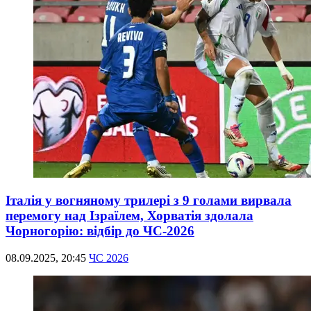
Італія у вогняному трилері з 9 голами вирвала
перемогу над Ізраїлем, Хорватія здолала
Чорногорію: відбір до ЧС-2026
08.09.2025, 20:45
ЧС 2026