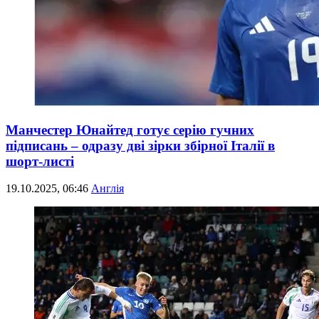
Манчестер Юнайтед готує серію гучних
підписань – одразу дві зірки збірної Італії в
шорт-листі
19.10.2025, 06:46
Англія