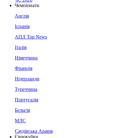
Чемпіонати
Англія
Іспанія
АПЛ Top News
Італія
Німеччина
Франція
Нідерланди
Туреччина
Португалія
Бельгія
МЛС
Саудівська Аравія
Єврокубки