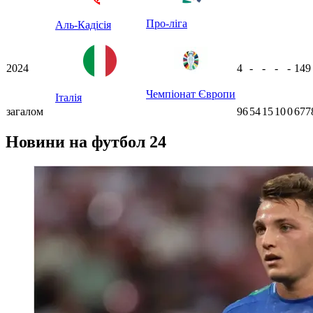
Про-ліга
Аль-Кадісія
2024
4
-
-
-
-
14
Чемпіонат Європи
Італія
загалом
96
54
15
10
0
677
Новини на футбол 24