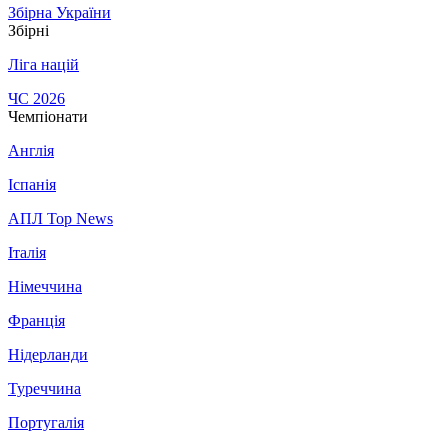
Збірна України
Збірні
Ліга націй
ЧС 2026
Чемпіонати
Англія
Іспанія
АПЛ Top News
Італія
Німеччина
Франція
Нідерланди
Туреччина
Португалія