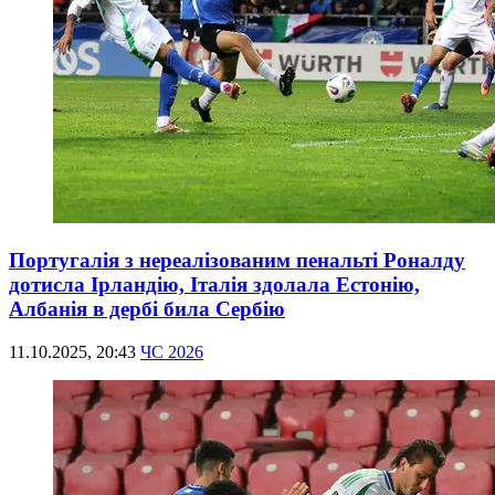
Португалія з нереалізованим пенальті Роналду
дотисла Ірландію, Італія здолала Естонію,
Албанія в дербі била Сербію
11.10.2025, 20:43
ЧС 2026