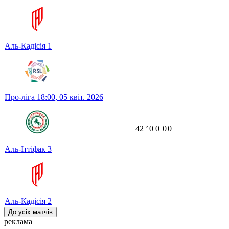
Аль-Кадісія
1
Про-ліга
18:00,
05 квіт. 2026
42
ʼ
0
0
0
0
Аль-Іттіфак
3
Аль-Кадісія
2
До усіх матчів
реклама