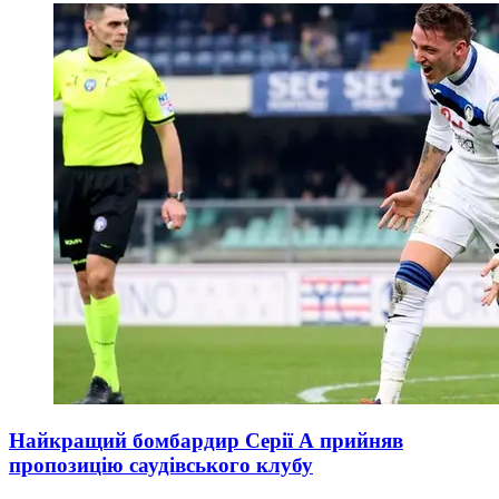
Найкращий бомбардир Серії А прийняв
пропозицію саудівського клубу