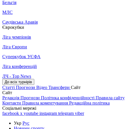
Бельгія
МЛС
Саудівська Аравія
Єврокубки
Ліга чемпіонів
Ліга Європи
Суперкубок УЄФА
Ліга конференцій
ЛЧ - Top News
До всіх турнірів
Статті
Прогнози
Відео
Трансфери
Сайт
Сайт
Редакція
Прогнози
Політика конфіденційності
Правила сайту
Контакти
Правила коментування
Редакційна політика
Соціальні мережі
facebook
x
youtube
instagram
telegram
viber
Укр
Рус
Новини спорту