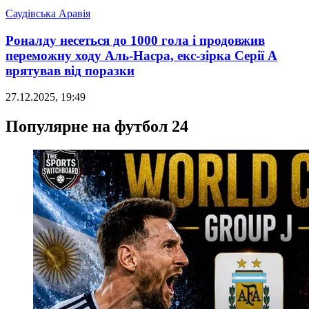
Саудівська Аравія
Роналду несеться до 1000 гола і продовжив
переможну ходу Аль-Насра, екс-зірка Серії А
врятував від поразки
27.12.2025, 19:49
Популярне на футбол 24