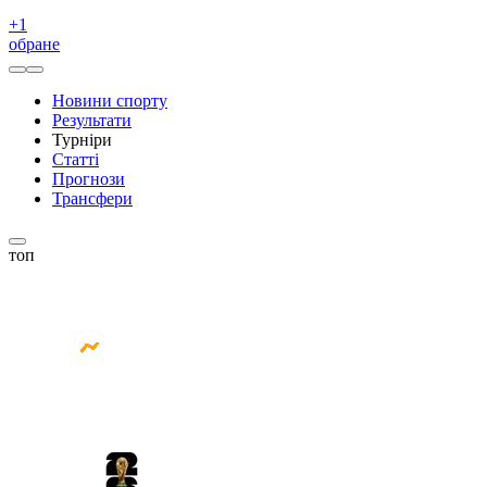
+
1
обране
Новини спорту
Результати
Турніри
Статті
Прогнози
Трансфери
топ