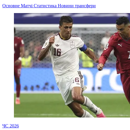
Основне
Матчі
Статистика
Новини
трансфери
ЧС 2026