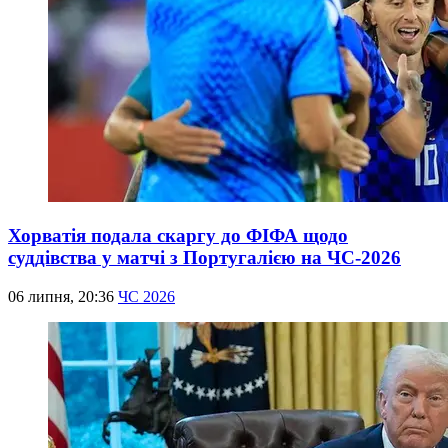
Хорватія подала скаргу до ФІФА щодо
суддівства у матчі з Португалією на ЧС-2026
06 липня, 20:36
ЧС 2026