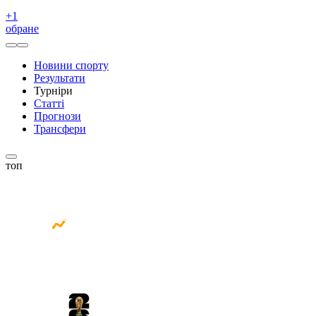
+
1
обране
Новини спорту
Результати
Турніри
Статті
Прогнози
Трансфери
топ