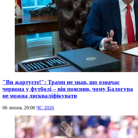
"Ви жартуєте!": Трамп не знав, що означає
червона у футболі – він пояснив, чому Балогуна
не можна дискваліфікувати
06 липня, 20:00
ЧС 2026