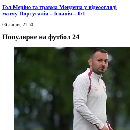
Гол Меріно та травма Мендеша у відеоогляді
матчу Португалія – Іспанія – 0:1
06 липня, 21:50
Популярне на футбол 24