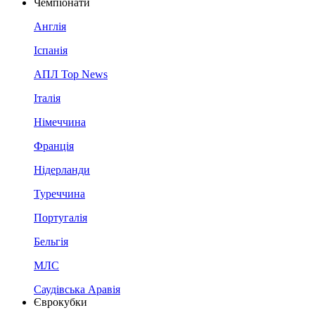
Чемпіонати
Англія
Іспанія
АПЛ Top News
Італія
Німеччина
Франція
Нідерланди
Туреччина
Португалія
Бельгія
МЛС
Саудівська Аравія
Єврокубки