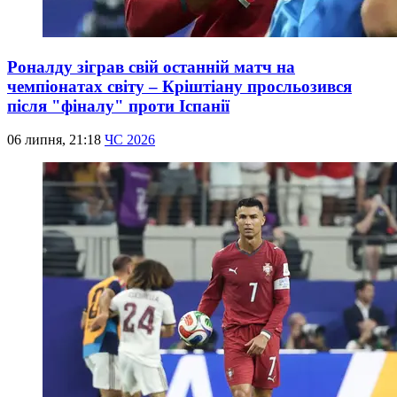
Роналду зіграв свій останній матч на
чемпіонатах світу – Кріштіану просльозився
після "фіналу" проти Іспанії
06 липня, 21:18
ЧС 2026