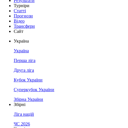
Результати
Турніри
Статті
Прогнози
Відео
Трансфери
Сайт
Україна
Україна
Перша ліга
Друга ліга
Кубок України
Суперкубок України
Збірна України
Збірні
Ліга націй
ЧС 2026