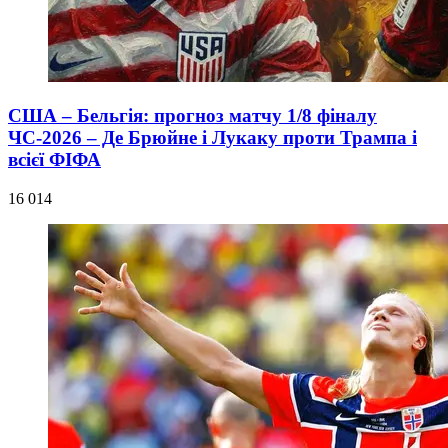
США – Бельгія: прогноз матчу 1/8 фіналу
ЧС-2026 – Де Брюйне і Лукаку проти Трампа і
всієї ФІФА
16 014