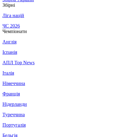
Збірні
Ліга націй
ЧС 2026
Чемпіонати
Англія
Іспанія
АПЛ Top News
Італія
Німеччина
Франція
Нідерланди
Туреччина
Португалія
Бельгія