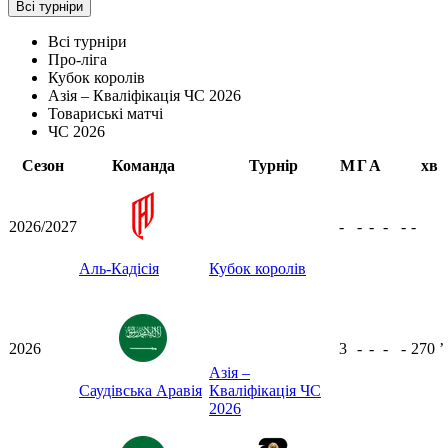
Всі турніри
Всі турніри
Про-ліга
Кубок королів
Азія – Кваліфікація ЧС 2026
Товариські матчі
ЧС 2026
Сезон
Команда
Турнір
М
Г
А
хв
2026/2027
-
-
-
-
-
-
Аль-Кадісія
Кубок королів
2026
3
-
-
-
-
270
ʼ
Азія –
Саудівська Аравія
Кваліфікація ЧС
2026