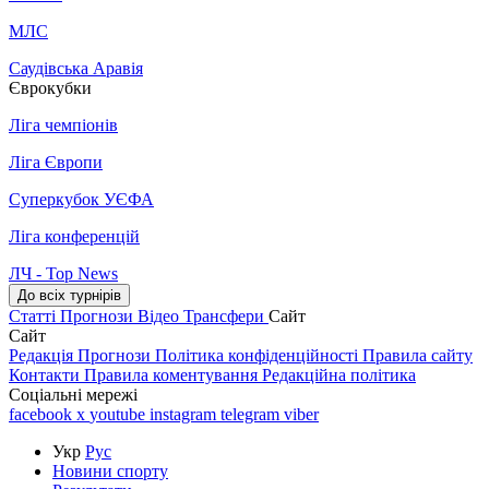
МЛС
Саудівська Аравія
Єврокубки
Ліга чемпіонів
Ліга Європи
Суперкубок УЄФА
Ліга конференцій
ЛЧ - Top News
До всіх турнірів
Статті
Прогнози
Відео
Трансфери
Сайт
Сайт
Редакція
Прогнози
Політика конфіденційності
Правила сайту
Контакти
Правила коментування
Редакційна політика
Соціальні мережі
facebook
x
youtube
instagram
telegram
viber
Укр
Рус
Новини спорту