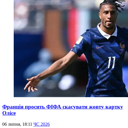
Франція просить ФІФА скасувати жовту картку
Олісе
06 липня, 18:11
ЧС 2026