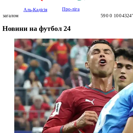
Про-ліга
Аль-Кадісія
загалом
59
0
0
10
0
4324ʼ
Новини на футбол 24