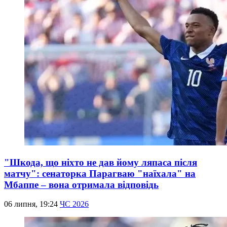
"Шкода, що ніхто не дав йому ляпаса після
матчу": сенаторка Парагваю "наїхала" на
Мбаппе – вона отримала відповідь
06 липня, 19:24
ЧС 2026