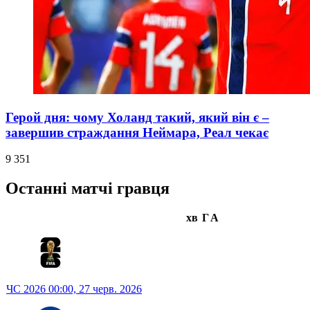
Герой дня: чому Холанд такий, який він є –
завершив страждання Неймара, Реал чекає
9 351
Останні матчі гравця
хв
Г
А
ЧС 2026
00:00,
27 черв. 2026