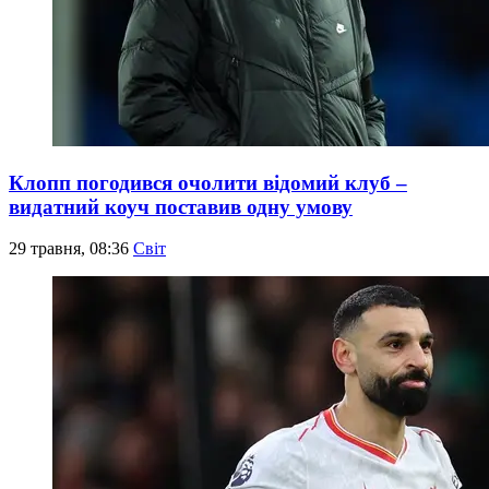
Клопп погодився очолити відомий клуб –
видатний коуч поставив одну умову
29 травня, 08:36
Світ