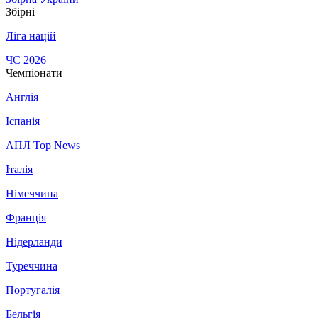
Збірні
Ліга націй
ЧС 2026
Чемпіонати
Англія
Іспанія
АПЛ Top News
Італія
Німеччина
Франція
Нідерланди
Туреччина
Португалія
Бельгія