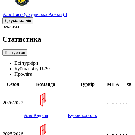
Аль-Наср (Саудівська Аравія)
1
До усіх матчів
реклама
Статистика
Всі турніри
Всі турніри
Кубок світу U-20
Про-ліга
Сезон
Команда
Турнір
М
Г
А
хв
2026/2027
-
-
-
-
-
-
Аль-Кадісія
Кубок королів
2025/2026
-
-
-
-
-
-