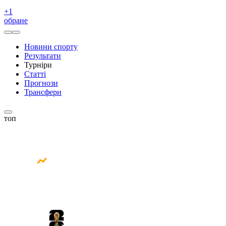
+
1
обране
Новини спорту
Результати
Турніри
Статті
Прогнози
Трансфери
топ