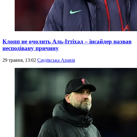
Клопп не очолить Аль-Іттіхад – інсайдер назвав
несподівану причину
29 травня, 13:02
Саудівська Аравія