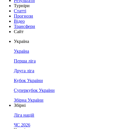
Результати
Турніри
Статті
Прогнози
Відео
Трансфери
Сайт
Україна
Україна
Перша ліга
Друга ліга
Кубок України
Суперкубок України
Збірна України
Збірні
Ліга націй
ЧС 2026