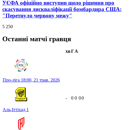
УЄФА офіційно виступив щодо рішення про
скасування дискваліфікації бомбардира США:
"Перетнуло червону межу"
5 250
Останні матчі гравця
хв
Г
А
Про-ліга
18:00,
21 трав. 2026
-
0
0
0
0
Аль-Іттіхад
1