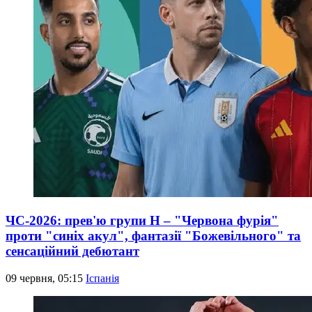
ЧС-2026: прев'ю групи Н – "Червона фурія"
проти "синіх акул", фантазії "Божевільного" та
сенсаційний дебютант
09 червня, 05:15
Іспанія