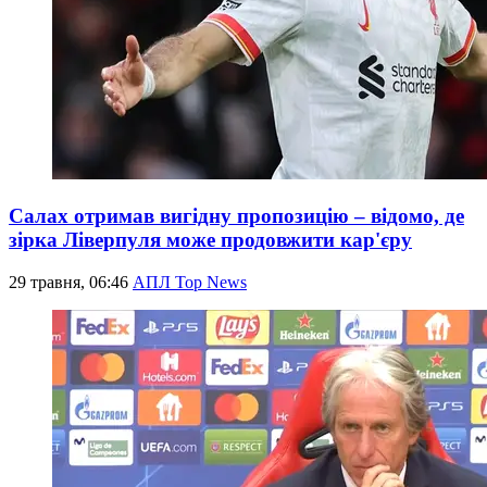
Салах отримав вигідну пропозицію – відомо, де
зірка Ліверпуля може продовжити кар'єру
29 травня, 06:46
АПЛ Top News