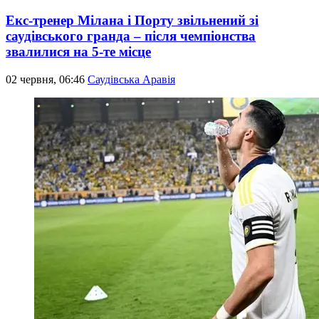
Екс-тренер Мілана і Порту звільнений зі
саудівського гранда – після чемпіонства
звалилися на 5-те місце
02 червня, 06:46
Саудівська Аравія