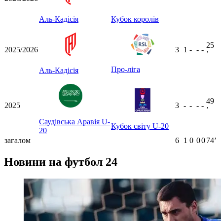
Аль-Кадісія
Кубок королів
25
2025/2026
3
1
-
-
-
ʼ
Про-ліга
Аль-Кадісія
49
2025
3
-
-
-
-
ʼ
Саудівська Аравія U-
Кубок світу U-20
20
загалом
6
1
0
0
0
74ʼ
Новини на футбол 24