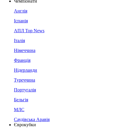
Чемпіонати
Англія
Іспанія
АПЛ Top News
Італія
Німеччина
Франція
Нідерланди
Туреччина
Португалія
Бельгія
МЛС
Саудівська Аравія
Єврокубки