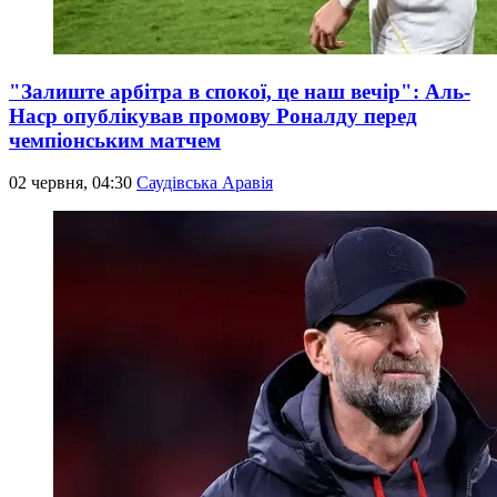
"Залиште арбітра в спокої, це наш вечір": Аль-
Наср опублікував промову Роналду перед
чемпіонським матчем
02 червня, 04:30
Саудівська Аравія