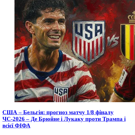
США – Бельгія: прогноз матчу 1/8 фіналу
ЧС-2026 – Де Брюйне і Лукаку проти Трампа і
всієї ФІФА