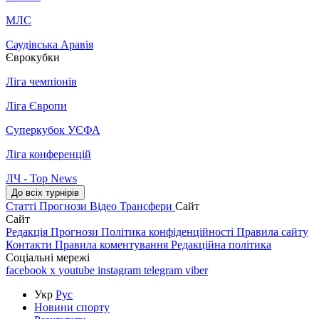
МЛС
Саудівська Аравія
Єврокубки
Ліга чемпіонів
Ліга Європи
Суперкубок УЄФА
Ліга конференцій
ЛЧ - Top News
До всіх турнірів
Статті
Прогнози
Відео
Трансфери
Сайт
Сайт
Редакція
Прогнози
Політика конфіденційності
Правила сайту
Контакти
Правила коментування
Редакційна політика
Соціальні мережі
facebook
x
youtube
instagram
telegram
viber
Укр
Рус
Новини спорту