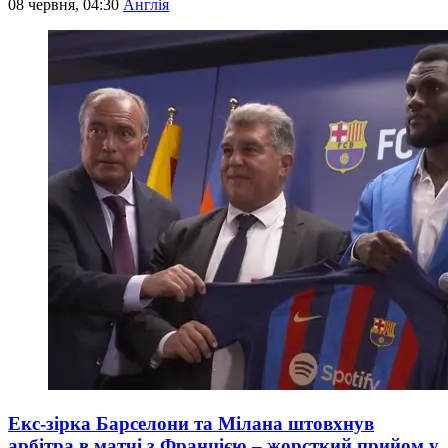
08 червня, 04:30
Англія
Екс-зірка Барселони та Мілана штовхнув
арбітра в матчі з Францією – жорсткий прийом у