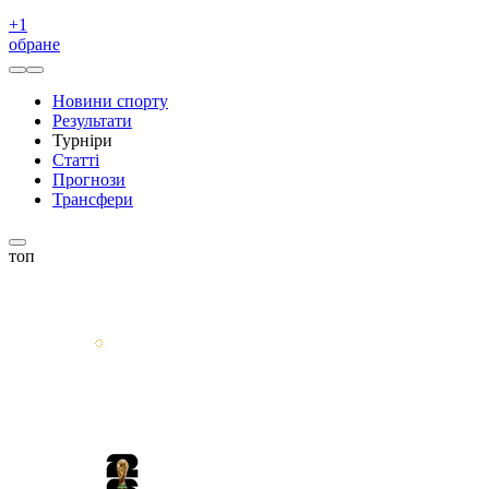
+
1
обране
Новини спорту
Результати
Турніри
Статті
Прогнози
Трансфери
топ