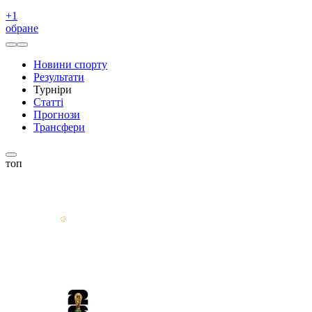
+
1
обране
Новини спорту
Результати
Турніри
Статті
Прогнози
Трансфери
топ