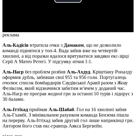
Play
Video
реклама
Аль-Кадісія
втратила очки з
Дамаком
, що не дозволило
команді піднятися у топ-4. Вада забив вже на четвертій
хвилині, а від поразки вдалося врятуватися завдяки екс-зірці
Серії А Матео Ретегі. У підсумку нічия 1:1.
Аль-Наср
без проблем розбив
Аль-Ахдуд
. Кріштіану Роналду
оформив дубль, забивши свої 955 та 956 голи. Португалець
очолює список бомбардирів Саудівської Аравії разом з Жоау
Феліксом, який відзначився забитим мʼячем у доданий час.
Аль-Наср не програв жодної гри за останні 10 турів і лідирує з
30 балами.
Аль-Іттіхад
приймав
Аль-Шабаб
. Гол на 16 хвилині забив
Аль-Гхамбі. З мінімальним рахунком команда Бензема пішла
на перерву. Аль-Іттіхад забив другий гол лише наприкінці гри.
Автором його став екс-гравець Аякса Бергвейн.