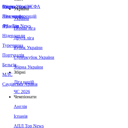
Збірна України
Італія
Суперкубок УЄФА
Україна
Німеччина
Ліга конференцій
Україна
Франція
ЛЧ - Top News
Перша ліга
Нідерланди
Друга ліга
Туреччина
Кубок України
Португалія
Суперкубок України
Бельгія
Збірна України
Збірні
МЛС
Ліга націй
Саудівська Аравія
ЧС 2026
Чемпіонати
Англія
Іспанія
АПЛ Top News