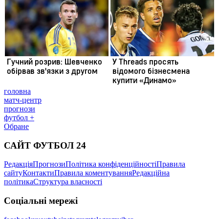
головна
матч-центр
прогнози
футбол +
Обране
САЙТ ФУТБОЛ 24
Редакція
Прогнози
Політика конфіденційності
Правила
сайту
Контакти
Правила коментування
Редакційна
політика
Структура власності
Соціальні мережі