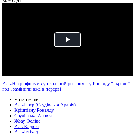
відео дня
Play
Video
Аль-Наср оформив унікальний розгром – у Роналду "вкрали"
гол і замінили вже в перерві
Читайте ще
:
Аль-Наср (Саудівська Аравія)
Кріштіану Роналду
Саудівська Аравія
Жоау Фелікс
Аль-Кадісія
Аль-Іттіхад