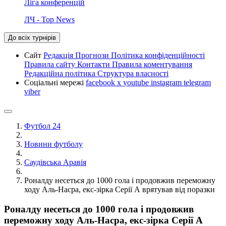
Ліга конференцій
ЛЧ - Top News
До всіх турнірів
Сайт
Редакція
Прогнози
Політика конфіденційності
Правила сайту
Контакти
Правила коментування
Редакційна політика
Структура власності
Соціальні мережі
facebook
x
youtube
instagram
telegram
viber
Футбол 24
Новини футболу
Саудівська Аравія
Роналду несеться до 1000 гола і продовжив переможну
ходу Аль-Насра, екс-зірка Серії А врятував від поразки
Роналду несеться до 1000 гола і продовжив
переможну ходу Аль-Насра, екс-зірка Серії А