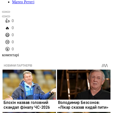
Матео Ретегі
️👍
0
️🔥
0
️😄
0
️😢
0
️🤬
0
коментарі