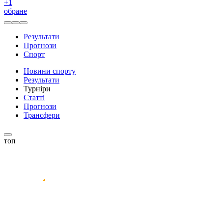
+
1
обране
Результати
Прогнози
Спорт
Новини спорту
Результати
Турніри
Статті
Прогнози
Трансфери
топ