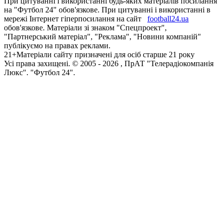
При цитуванні і використанні будь-яких матеріалів посилання
на "Футбол 24" обов'язкове. При цитуванні і використанні в
мережі Інтернет гіперпосилання на сайт
football24.ua
обов'язкове. Матеріали зі знаком "Спецпроект",
"Партнерський матеріал", "Реклама", "Новини компаній"
публікуємо на правах реклами.
21+
Матеріали сайту призначені для осіб старше 21 року
Усi права захищенi. © 2005 -
2026
, ПрАТ "Телерадіокомпанія
Люкс". "Футбол 24".