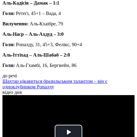
Аль-Кадісія – Дамак – 1:1
Голи:
Ретегі, 45+1 – Вада, 4
Вилучення:
Аль-Кхаібре, 79
Аль-Наср – Аль-Ахдуд – 3:0
Голи:
Роналду, 31, 45+3, Фелікс, 90+4
Аль-Іттіхад – Аль-Шабаб – 2:0
Голи:
Аль-Гхамбі, 16, Бергвейн, 86
до речі
Шахтар цікавиться бразильським талантом – він є
одноклубником Роналду
відео дня