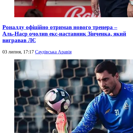
Роналду офіційно отримав нового тренера –
Аль-Наср очолив екс-наставник Зінченка, який
вигравав ЛЄ
03 липня, 17:17
Саудівська Аравія