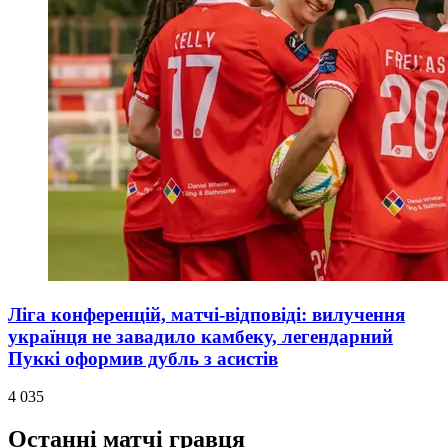
Ліга конференцій, матчі-відповіді: вилучення
українця не завадило камбеку, легендарний
Пуккі оформив дубль з асистів
4 035
Останні матчі гравця