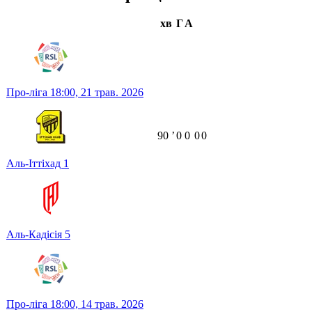
хв
Г
А
Про-ліга
18:00,
21 трав. 2026
90
ʼ
0
0
0
0
Аль-Іттіхад
1
Аль-Кадісія
5
Про-ліга
18:00,
14 трав. 2026