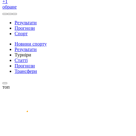
+
1
обране
Результати
Прогнози
Спорт
Новини спорту
Результати
Турніри
Статті
Прогнози
Трансфери
топ