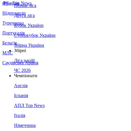
Франція
ЛЧ - Top News
Перша ліга
Нідерланди
Друга ліга
Туреччина
Кубок України
Португалія
Суперкубок України
Бельгія
Збірна України
Збірні
МЛС
Ліга націй
Саудівська Аравія
ЧС 2026
Чемпіонати
Англія
Іспанія
АПЛ Top News
Італія
Німеччина