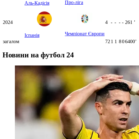
Про-ліга
Аль-Кадісія
2024
4
-
-
-
-
261
ʼ
Чемпіонат Європи
Іспанія
загалом
72
1
1
8
0
6400ʼ
Новини на футбол 24