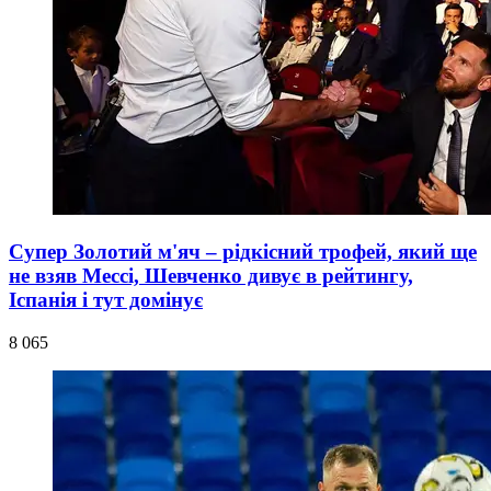
Супер Золотий м'яч – рідкісний трофей, який ще
не взяв Мессі, Шевченко дивує в рейтингу,
Іспанія і тут домінує
8 065