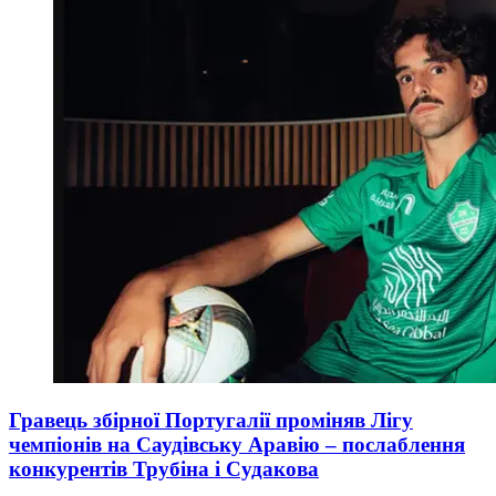
Гравець збірної Португалії проміняв Лігу
чемпіонів на Саудівську Аравію – послаблення
конкурентів Трубіна і Судакова