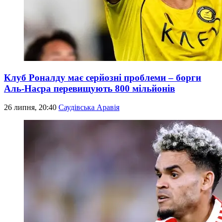
Клуб Роналду має серйозні проблеми – борги
Аль-Насра перевищують 800 мільйонів
26 липня, 20:40
Саудівська Аравія