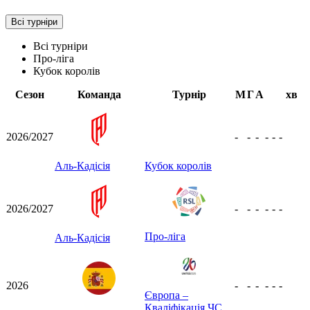
Всі турніри
Всі турніри
Про-ліга
Кубок королів
Сезон
Команда
Турнір
М
Г
А
хв
2026/2027
-
-
-
-
-
-
Аль-Кадісія
Кубок королів
2026/2027
-
-
-
-
-
-
Про-ліга
Аль-Кадісія
2026
-
-
-
-
-
-
Європа –
Кваліфікація ЧС