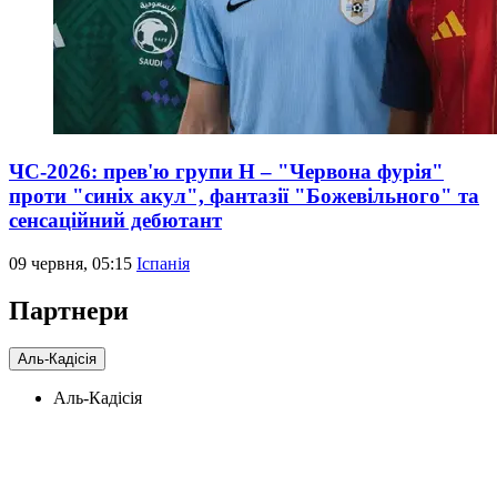
ЧС-2026: прев'ю групи Н – "Червона фурія"
проти "синіх акул", фантазії "Божевільного" та
сенсаційний дебютант
09 червня, 05:15
Іспанія
Партнери
Аль-Кадісія
Аль-Кадісія