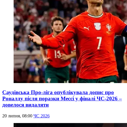
Саудівська Про-ліга опублікувала допис про
Роналду після поразки Мессі у фіналі ЧС-2026 –
довелося видаляти
20 липня, 08:00
ЧС 2026