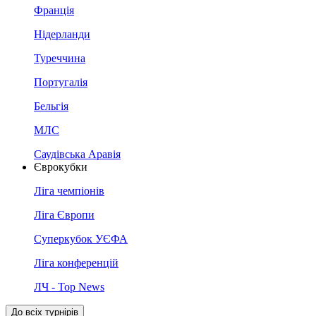
Франція
Нідерланди
Туреччина
Португалія
Бельгія
МЛС
Саудівська Аравія
Єврокубки
Ліга чемпіонів
Ліга Європи
Суперкубок УЄФА
Ліга конференцій
ЛЧ - Top News
До всіх турнірів