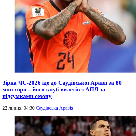
Зірка ЧС-2026 їде до Саудівської Аравії за 80
млн євро – його клуб вилетів з АПЛ за
підсумками сезону
22 липня, 04:30
Саудівська Аравія