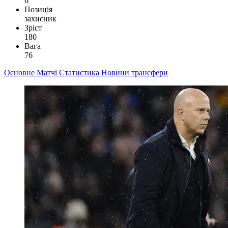
6
Позиція
захисник
Зріст
180
Вага
76
Основне
Матчі
Статистика
Новини
трансфери