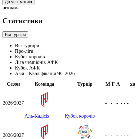
До усіх матчів
реклама
Статистика
Всі турніри
Всі турніри
Про-ліга
Кубок королів
Ліга чемпіонів АФК
Кубок АФК
Азія – Кваліфікація ЧС 2026
Сезон
Команда
Турнір
М
Г
А
хв
2026/2027
-
-
-
-
-
-
Аль-Кадісія
Кубок королів
2026/2027
-
-
-
-
-
-