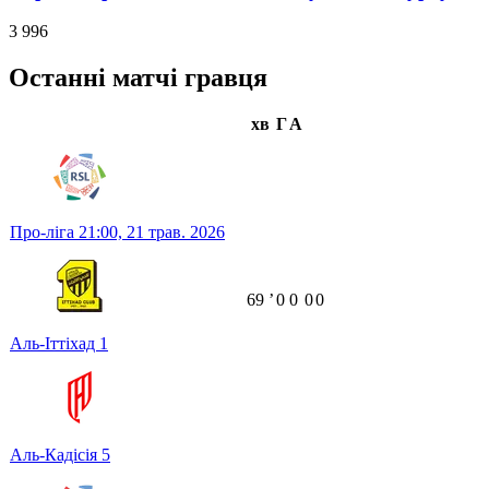
3 996
Останні матчі гравця
хв
Г
А
Про-ліга
21:00,
21 трав. 2026
69
ʼ
0
0
0
0
Аль-Іттіхад
1
Аль-Кадісія
5