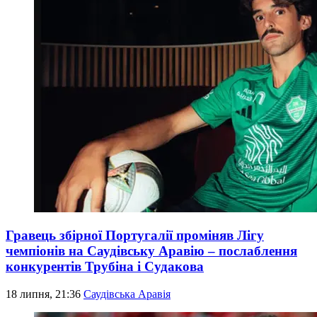
Гравець збірної Португалії проміняв Лігу
чемпіонів на Саудівську Аравію – послаблення
конкурентів Трубіна і Судакова
18 липня, 21:36
Саудівська Аравія