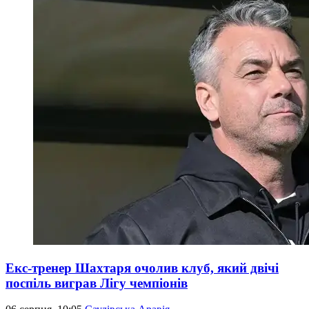
Екс-тренер Шахтаря очолив клуб, який двічі
поспіль виграв Лігу чемпіонів