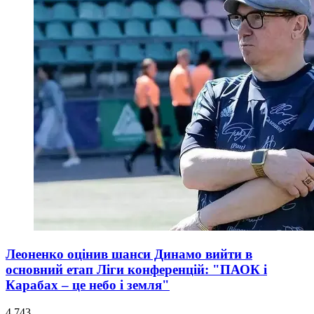
Леоненко оцінив шанси Динамо вийти в
основний етап Ліги конференцій: "ПАОК і
Карабах – це небо і земля"
4 743