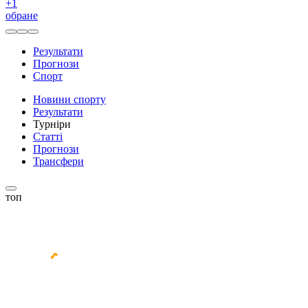
+
1
обране
Результати
Прогнози
Спорт
Новини спорту
Результати
Турніри
Статті
Прогнози
Трансфери
топ