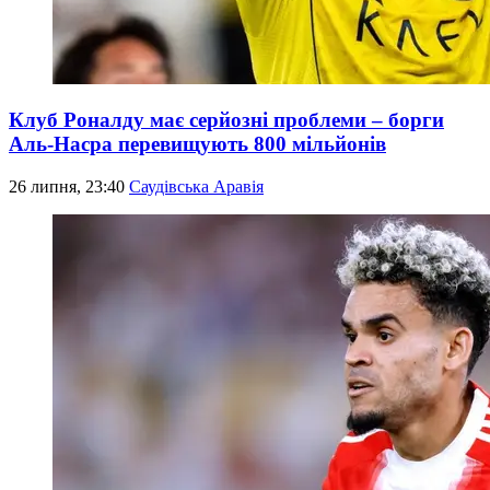
Клуб Роналду має серйозні проблеми – борги
Аль-Насра перевищують 800 мільйонів
26 липня, 23:40
Саудівська Аравія