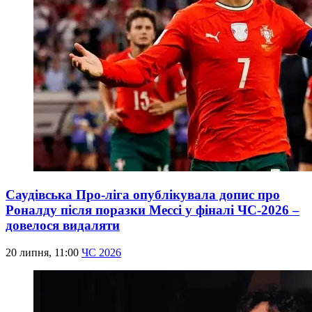
Саудівська Про-ліга опублікувала допис про
Роналду після поразки Мессі у фіналі ЧС-2026 –
довелося видаляти
20 липня, 11:00
ЧС 2026