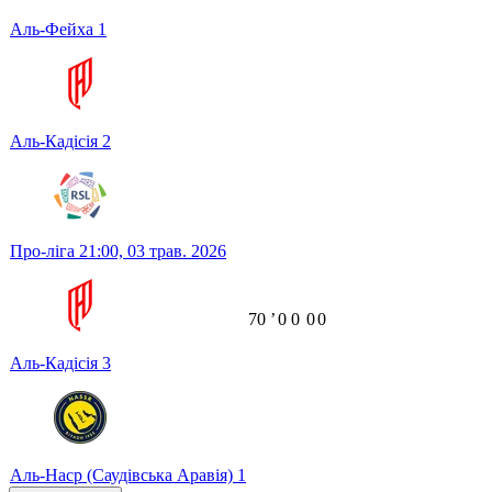
Аль-Фейха
1
Аль-Кадісія
2
Про-ліга
21:00,
03 трав. 2026
70
ʼ
0
0
0
0
Аль-Кадісія
3
Аль-Наср (Саудівська Аравія)
1