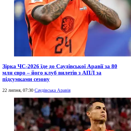
Зірка ЧС-2026 їде до Саудівської Аравії за 80
млн євро – його клуб вилетів з АПЛ за
підсумками сезону
22 липня, 07:30
Саудівська Аравія