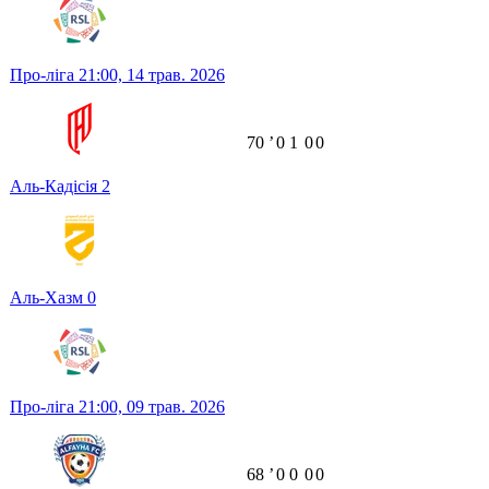
Про-ліга
21:00,
14 трав. 2026
70
ʼ
0
1
0
0
Аль-Кадісія
2
Аль-Хазм
0
Про-ліга
21:00,
09 трав. 2026
68
ʼ
0
0
0
0