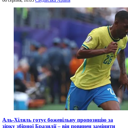
06 серпня, 10:05
Саудівська Аравія
Аль-Хіляль готує божевільну пропозицію за
зірку збірної Бразилії – він повинен замінити