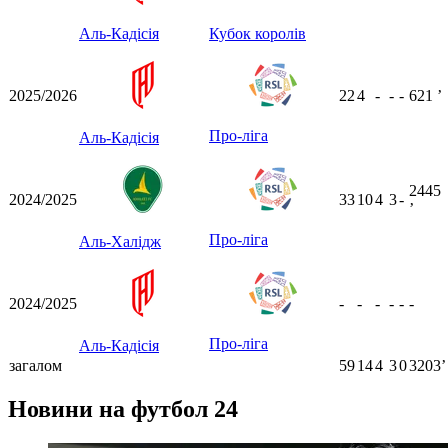
Аль-Кадісія
Кубок королів
2025/2026
22
4
-
-
-
621
ʼ
Про-ліга
Аль-Кадісія
2445
2024/2025
33
10
4
3
-
ʼ
Про-ліга
Аль-Халідж
2024/2025
-
-
-
-
-
-
Про-ліга
Аль-Кадісія
загалом
59
14
4
3
0
3203ʼ
Новини на футбол 24