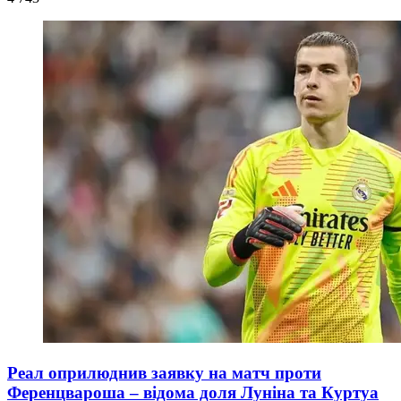
Реал оприлюднив заявку на матч проти
Ференцвароша – відома доля Луніна та Куртуа