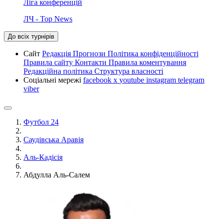
Ліга конференцій
ЛЧ - Top News
До всіх турнірів
Сайт
Редакція
Прогнози
Політика конфіденційності
Правила сайту
Контакти
Правила коментування
Редакційна політика
Структура власності
Соціальні мережі
facebook
x
youtube
instagram
telegram
viber
Футбол 24
Саудівська Аравія
Аль-Кадісія
Абдулла Аль-Салем