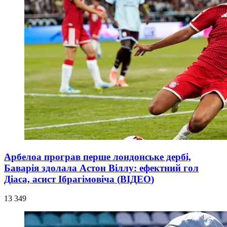
Арбелоа програв перше лондонське дербі,
Баварія здолала Астон Віллу: ефектний гол
Діаса, асист Ібрагімовіча (ВІДЕО)
13 349